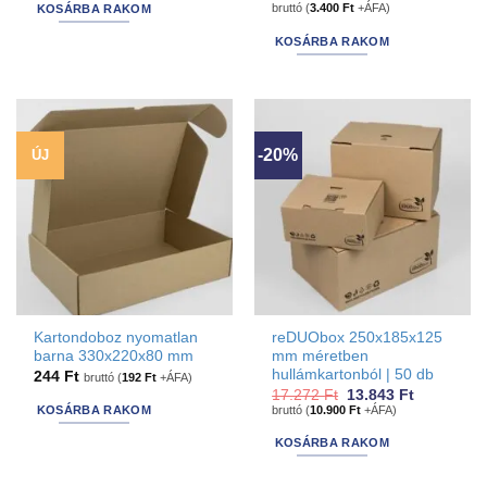
price
price
bruttó (
3.400
Ft
+ÁFA)
KOSÁRBA RAKOM
was:
is:
4.877 Ft.
4.318 Ft.
KOSÁRBA RAKOM
-20%
ÚJ
Kartondoboz nyomatlan
reDUObox 250x185x125
barna 330x220x80 mm
mm méretben
hullámkartonból | 50 db
244
Ft
bruttó (
192
Ft
+ÁFA)
Original
Current
17.272
Ft
13.843
Ft
price
price
bruttó (
10.900
Ft
+ÁFA)
KOSÁRBA RAKOM
was:
is:
17.272 Ft.
13.843 Ft.
KOSÁRBA RAKOM