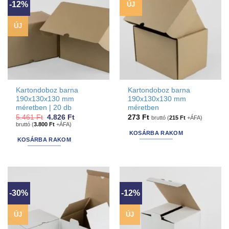
-12%
ÚJ
Raklaphelyes
(0)
ÚJ
VISSZA
Kartondoboz barna
Kartondoboz barna
190x130x130 mm
190x130x130 mm
méretben | 20 db
méretben
Original
Current
5.461
Ft
4.826
Ft
273
Ft
bruttó (
215
Ft
+ÁFA)
price
price
bruttó (
3.800
Ft
+ÁFA)
was:
is:
KOSÁRBA RAKOM
5.461 Ft.
4.826 Ft.
KOSÁRBA RAKOM
-30%
-12%
ÚJ
ÚJ