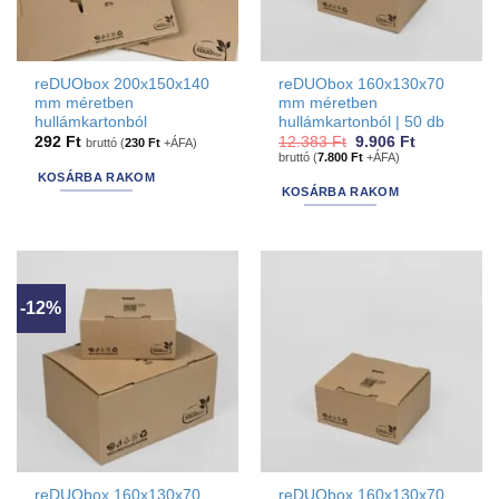
reDUObox 200x150x140
reDUObox 160x130x70
mm méretben
mm méretben
hullámkartonból
hullámkartonból | 50 db
Original
Current
292
Ft
12.383
Ft
9.906
Ft
bruttó (
230
Ft
+ÁFA)
price
price
bruttó (
7.800
Ft
+ÁFA)
was:
is:
KOSÁRBA RAKOM
12.383 Ft.
9.906 Ft.
KOSÁRBA RAKOM
-12%
reDUObox 160x130x70
reDUObox 160x130x70