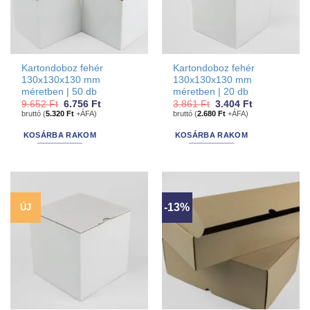
Kartondoboz fehér
Kartondoboz fehér
130x130x130 mm
130x130x130 mm
méretben | 50 db
méretben | 20 db
Original
Current
Original
Current
9.652
Ft
6.756
Ft
3.861
Ft
3.404
Ft
price
price
price
price
bruttó (
5.320
Ft
+ÁFA)
bruttó (
2.680
Ft
+ÁFA)
was:
is:
was:
is:
9.652 Ft.
6.756 Ft.
3.861 Ft.
3.404 Ft.
KOSÁRBA RAKOM
KOSÁRBA RAKOM
-13%
ÚJ