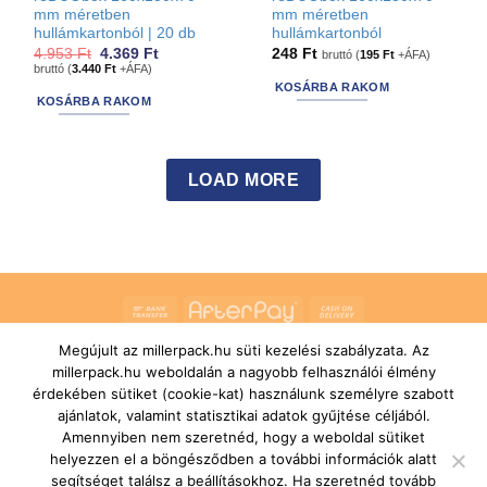
mm méretben
mm méretben
hullámkartonból | 20 db
hullámkartonból
Original
Current
4.953
Ft
4.369
Ft
248
Ft
bruttó (
195
Ft
+ÁFA)
price
price
bruttó (
3.440
Ft
+ÁFA)
was:
is:
KOSÁRBA RAKOM
4.953 Ft.
4.369 Ft.
KOSÁRBA RAKOM
LOAD MORE
Bank
AfterPay
Cash
Transfer
On
Megújult az millerpack.hu süti kezelési szabályzata. Az
RÓLUNK
ÁLTALÁNOS SZERZŐDÉSI FELTÉTELEK
Delivery
millerpack.hu weboldalán a nagyobb felhasználói élmény
SZÁLLÍTÁSI ÉS FIZETÉSI FELTÉTELEK
JOGI NYILATKOZAT
IMPRESSZUM
KAPCSOLAT
ÜGYFÉLSZOLGÁLAT
érdekében sütiket (cookie-kat) használunk személyre szabott
FELIRATKOZÁS HÍRLEVÉLRE
ajánlatok, valamint statisztikai adatok gyűjtése céljából.
Copyright 2026 ©
MILLERPACK.HU
Powered by
Printroom Bt. -
Amennyiben nem szeretnéd, hogy a weboldal sütiket
Hungary
helyezzen el a böngésződben a további információk alatt
segítséget találsz a beállításokhoz. Ha szeretnéd tovább