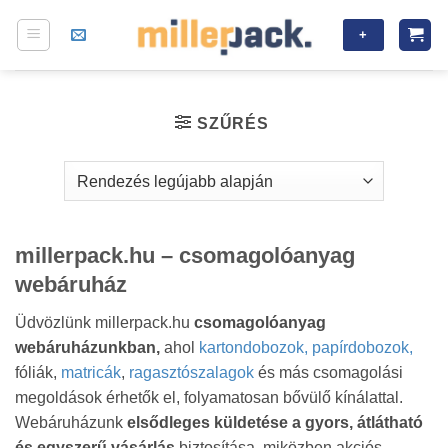
Skip
+
to
content
SZŰRÉS
millerpack.hu – csomagolóanyag
webáruház
Üdvözlünk millerpack.hu
csomagolóanyag
webáruházunkban,
ahol
kartondobozok, papírdobozok,
fóliák,
matricák
,
ragasztószalagok
és más csomagolási
megoldások érhetők el, folyamatosan bővülő kínálattal.
Webáruházunk
elsődleges küldetése a gyors, átlátható
és egyszerű vásárlás
biztosítása, miközben akciós