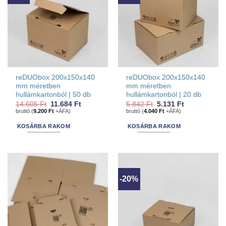
reDUObox 200x150x140
reDUObox 200x150x140
mm méretben
mm méretben
hullámkartonból | 50 db
hullámkartonból | 20 db
Original
Current
Original
Current
14.605
Ft
11.684
Ft
5.842
Ft
5.131
Ft
price
price
price
price
bruttó (
9.200
Ft
+ÁFA)
bruttó (
4.040
Ft
+ÁFA)
was:
is:
was:
is:
14.605 Ft.
11.684 Ft.
5.842 Ft.
5.131 Ft.
KOSÁRBA RAKOM
KOSÁRBA RAKOM
-20%