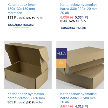
Kartondoboz fehér
Kartondoboz nyomatlan
130x130x130 mm
barna 330x220x120 mm |
méretben
20 db
Original
Current
193
Ft
6.096
Ft
5.334
Ft
bruttó (
152
Ft
+ÁFA)
price
price
bruttó (
4.200
Ft
+ÁFA)
was:
is:
KOSÁRBA RAKOM
6.096 Ft.
5.334 Ft.
KOSÁRBA RAKOM
-11%
ÚJ
Kartondoboz nyomatlan
Kartondoboz nyomatlan
barna 330x220x120 mm
barna 330x220x80 mm |
20 db
305
Ft
bruttó (
240
Ft
+ÁFA)
Original
Current
4.877
Ft
4.318
Ft