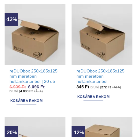
-12%
reDUObox 250x185x125
reDUObox 250x185x125
mm méretben
mm méretben
hullámkartonból | 20 db
hullámkartonból
Original
Current
6.909
Ft
6.096
Ft
345
Ft
bruttó (
272
Ft
+ÁFA)
price
price
bruttó (
4.800
Ft
+ÁFA)
was:
is:
KOSÁRBA RAKOM
6.909 Ft.
6.096 Ft.
KOSÁRBA RAKOM
-20%
-12%