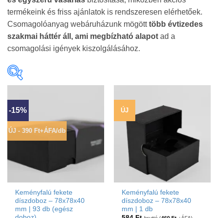
termékeink és friss ajánlatok is rendszeresen elérhetőek.
Csomagolóanyag webáruházunk mögött
több évtizedes
szakmai háttér áll, ami megbízható alapot
ad a
csomagolási igények kiszolgálásához.
Doboz hosszúsága
-15%
ÚJ
0-200 mm
(43)
201-300 mm
(45)
ÚJ - 390 Ft+ÁFA/db
301-400 mm
(39)
401 mm felett
(11)
Doboz szélessége
0-100 mm
(20)
101-150 mm
(38)
Keményfalú fekete
Keményfalú fekete
151-200 mm
(24)
201 mm felett
(56)
díszdoboz – 78x78x40
díszdoboz – 78x78x40
mm | 93 db (egész
mm | 1 db
doboz)
584
Ft