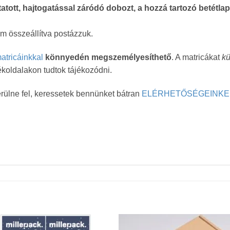
tott, hajtogatással záródó dobozt, a hozzá tartozó betétlap
nem összeállítva postázzuk.
atricáinkkal
könnyedén megszemélyesíthető
. A matricákat
kü
mékoldalakon tudtok tájékozódni.
ülne fel, keressetek bennünket bátran
ELÉRHETŐSÉGEINKE