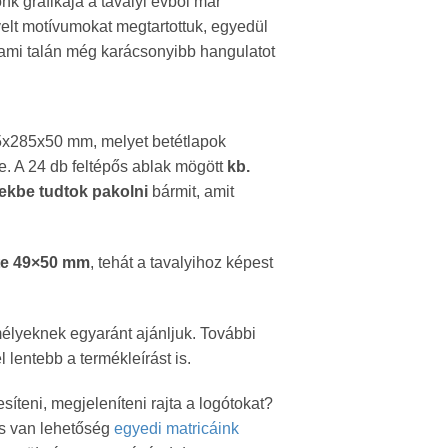
nk grafikája a tavalyi évből már
elt motívumokat megtartottuk, egyedül
, ami talán még karácsonyibb hangulatot
5x285x50 mm, melyet betétlapok
. A 24 db feltépős ablak mögött
kb.
kbe tudtok pakolni
bármit, amit
ete 49×50 mm
, tehát a tavalyihoz képest
yeknek egyaránt ajánljuk. További
l lentebb a termékleírást is.
teni, megjeleníteni rajta a logótokat?
is van lehetőség
egyedi matricáink