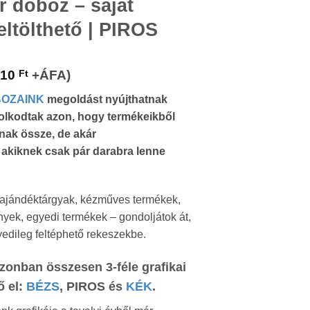
r doboz – saját
eltölthető | PIROS
210
Ft
+ÁFA)
BOZAINK
megoldást nyújthatnak
olkodtak azon, hogy termékeikből
ának össze, de akár
akiknek csak pár darabra lenne
 ajándéktárgyak, kézműves termékek,
nyek, egyedi termékek – gondoljátok át,
yedileg feltéphető rekeszekbe.
zonban összesen 3-féle grafikai
ő el:
BÉZS
, PIROS és
KÉK
.