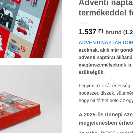
Adventi naptá
termékeddel f
1.537
Ft
bruttó (
1.
ADVENTI NAPTÁR DO
azoknak, akik már gond
adventi naptárat állítan
magánszemélyeknek is, 
szükségük.
Legyen az akár édesség,
irodaszer, díszek, sütemé
hogy mi férhet bele az eg
A 2025-ös ünnepi sze
megjelenésben érhet