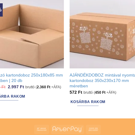
may
be
%
en
chosen
on
the
ct
product
page
ázó kartondoboz 250x180x85 mm
AJÁNDÉKDOBOZ mintával nyomta
ben | 20 db
kartondoboz 350x230x170 mm
méretben
Original
Current
3
Ft
2.997
Ft
bruttó (
2.360
Ft
+ÁFA)
price
price
572
Ft
bruttó (
450
Ft
+ÁFA)
was:
is:
ÁRBA RAKOM
3.353 Ft.
2.997 Ft.
KOSÁRBA RAKOM
Bank
AfterPay
Cash