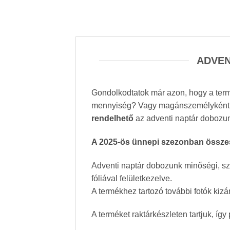
ADVEN
Gondolkodtatok már azon, hogy a termé
mennyiség? Vagy magánszemélyként vá
rendelhető
az adventi naptár dobozu
A 2025-ös ünnepi szezonban összese
Adventi naptár dobozunk minőségi, szí
fóliával felületkezelve.
A termékhez tartozó további fotók kizá
A terméket raktárkészleten tartjuk, í