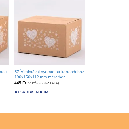
may
be
chosen
on
the
product
page
tott
SZÍV mintával nyomtatott kartondoboz
190x150x112 mm méretben
445
Ft
bruttó (
350
Ft
+ÁFA)
KOSÁRBA RAKOM