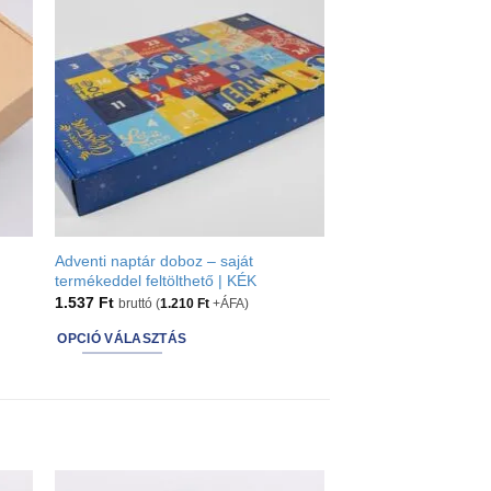
t
Adventi naptár doboz – saját
termékeddel feltölthető | KÉK
1.537
Ft
bruttó (
1.210
Ft
+ÁFA)
OPCIÓ VÁLASZTÁS
This
product
has
options
that