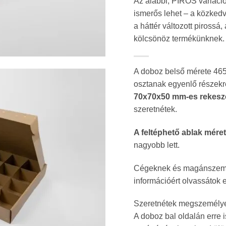
Az alábbi, PIROS variáció
ismerős lehet – a közkedv
a háttér változott pirossá
kölcsönöz termékünknek.
A doboz belső mérete 46
osztanak egyenlő részekre
70x70x50 mm-es rekesze
szeretnétek.
A feltéphető ablak mér
nagyobb lett.
Cégeknek és magánszemél
információért olvassátok e
Szeretnétek megszemélyesí
A doboz bal oldalán erre 