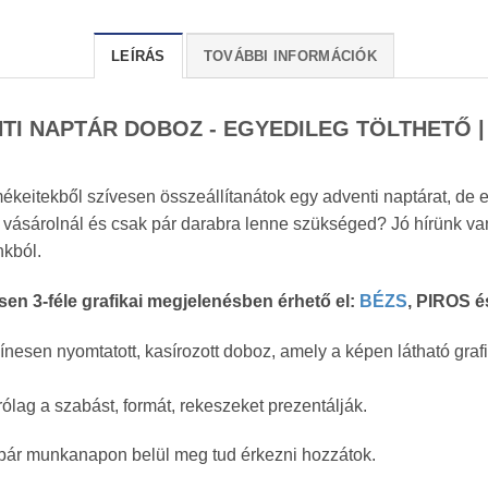
LEÍRÁS
TOVÁBBI INFORMÁCIÓK
TI NAPTÁR DOBOZ - EGYEDILEG TÖLTHETŐ |
keitekből szívesen összeállítanátok egy adventi naptárat, de el
sárolnál és csak pár darabra lenne szükséged? Jó hírünk va
nkból.
n 3-féle grafikai megjelenésben érhető el:
BÉZS
, PIROS 
nesen nyomtatott, kasírozott doboz, amely a képen látható graf
rólag a szabást, formát, rekeszeket prezentálják.
gy pár munkanapon belül meg tud érkezni hozzátok.