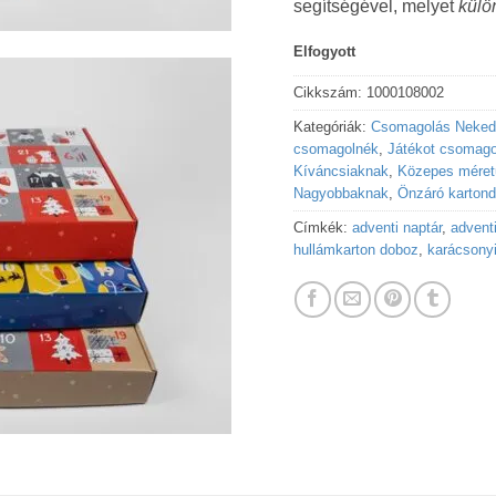
segítségével, melyet
külö
Elfogyott
Cikkszám:
1000108002
Kategóriák:
Csomagolás Neked
csomagolnék
,
Játékot csomago
Kíváncsiaknak
,
Közepes méret
Nagyobbaknak
,
Önzáró kartond
Címkék:
adventi naptár
,
advent
hullámkarton doboz
,
karácsony