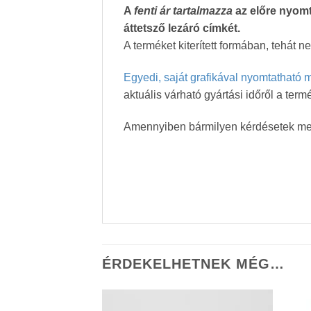
A
fenti ár tartalmazza
az előre nyomta
áttetsző lezáró címkét.
A terméket kiterített formában, tehát 
Egyedi, saját grafikával nyomtatható m
aktuális várható gyártási időről a ter
Amennyiben bármilyen kérdésetek mer
ÉRDEKELHETNEK MÉG…