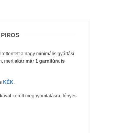
 PIROS
rettentett a nagy minimális gyártási
n, mert
akár már 1 garnitúra is
és
KÉK
.
ikával került megnyomtatásra, fényes