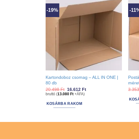
may
may
be
be
-19%
-11
chosen
chos
on
on
the
the
product
produ
page
page
Kartondoboz csomag – ALL IN ONE |
Post
80 db
méret
Original
Current
20.498
Ft
16.612
Ft
3.35
price
price
bruttó (
13.080
Ft
+ÁFA)
was:
is:
KOS
20.498 Ft.
16.612 Ft.
KOSÁRBA RAKOM