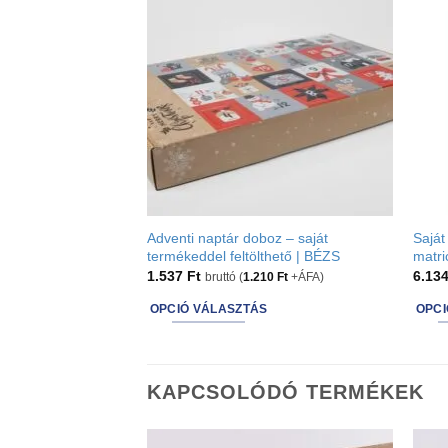
Adventi naptár doboz – saját
Saját
termékeddel feltölthető | BÉZS
matr
1.537
Ft
6.13
bruttó (
1.210
Ft
+ÁFA)
OPCIÓ VÁLASZTÁS
OPCI
This
This
product
produ
has
has
KAPCSOLÓDÓ TERMÉKEK
options
optio
that
that