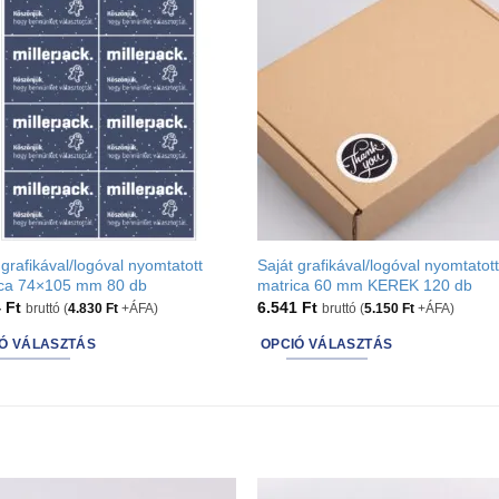
 grafikával/logóval nyomtatott
Saját grafikával/logóval nyomtatot
ica 74×105 mm 80 db
matrica 60 mm KEREK 120 db
4
Ft
6.541
Ft
bruttó (
4.830
Ft
+ÁFA)
bruttó (
5.150
Ft
+ÁFA)
Ó VÁLASZTÁS
OPCIÓ VÁLASZTÁS
This
ct
product
has
ns
options
that