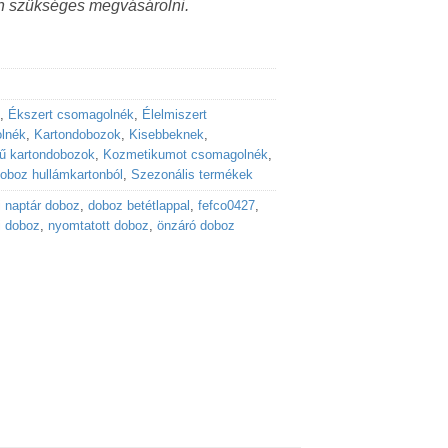
n szükséges megvásárolni.
,
Ékszert csomagolnék
,
Élelmiszert
lnék
,
Kartondobozok
,
Kisebbeknek
,
ű kartondobozok
,
Kozmetikumot csomagolnék
,
oboz hullámkartonból
,
Szezonális termékek
i naptár doboz
,
doboz betétlappal
,
fefco0427
,
i doboz
,
nyomtatott doboz
,
önzáró doboz