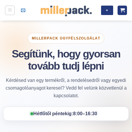
Skip
+
to
content
MILLERPACK ÜGYFÉLSZOLGÁLAT
Segítünk, hogy gyorsan
tovább tudj lépni
Kérdésed van egy termékről, a rendelésedről vagy egyedi
csomagolóanyagot keresel? Vedd fel velünk közvetlenül a
kapcsolatot.
Hétfőtől péntekig:
8:00–16:30