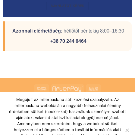
AJÁNLATOT KÉREK
Azonnali elérhetőség:
hétfőtől péntekig 8:00–16:30
+36 70 244 6464
Bank
AfterPay
Cash
Transfer
On
Megújult az millerpack.hu süti kezelési szabályzata. Az
RÓLUNK
ÁLTALÁNOS SZERZŐDÉSI FELTÉTELEK
Delivery
millerpack.hu weboldalán a nagyobb felhasználói élmény
SZÁLLÍTÁSI ÉS FIZETÉSI FELTÉTELEK
JOGI NYILATKOZAT
IMPRESSZUM
KAPCSOLAT
ÜGYFÉLSZOLGÁLAT
érdekében sütiket (cookie-kat) használunk személyre szabott
FELIRATKOZÁS HÍRLEVÉLRE
ajánlatok, valamint statisztikai adatok gyűjtése céljából.
Copyright 2026 ©
MILLERPACK.HU
Powered by
Printroom Bt. -
Amennyiben nem szeretnéd, hogy a weboldal sütiket
Hungary
helyezzen el a böngésződben a további információk alatt