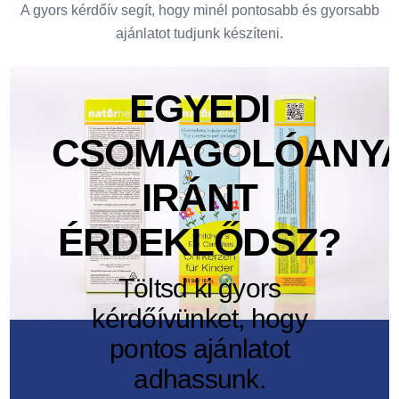
A gyors kérdőív segít, hogy minél pontosabb és gyorsabb
ajánlatot tudjunk készíteni.
EGYEDI
CSOMAGOLÓANY
IRÁNT
ÉRDEKLŐDSZ?
Töltsd ki gyors
kérdőívünket, hogy
pontos ajánlatot
adhassunk.