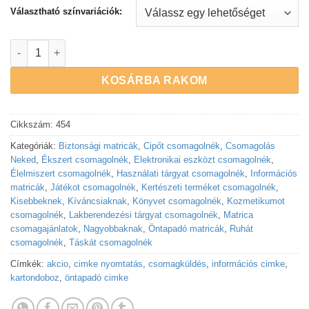
Választható színvariációk:
Csomagajánlat matrica 74×105 mm méretben 8 db/ív, 8 ív menn
KOSÁRBA RAKOM
Cikkszám:
454
Kategóriák:
Biztonsági matricák
,
Cipőt csomagolnék
,
Csomagolás
Neked
,
Ékszert csomagolnék
,
Elektronikai eszközt csomagolnék
,
Élelmiszert csomagolnék
,
Használati tárgyat csomagolnék
,
Információs
matricák
,
Játékot csomagolnék
,
Kertészeti terméket csomagolnék
,
Kisebbeknek
,
Kíváncsiaknak
,
Könyvet csomagolnék
,
Kozmetikumot
csomagolnék
,
Lakberendezési tárgyat csomagolnék
,
Matrica
csomagajánlatok
,
Nagyobbaknak
,
Öntapadó matricák
,
Ruhát
csomagolnék
,
Táskát csomagolnék
Címkék:
akcio
,
cimke nyomtatás
,
csomagküldés
,
információs cimke
,
kartondoboz
,
öntapadó cimke