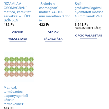
“SZÁMLA A
„Számla a
Saját
CSOMAGBAN”
csomagban”
grafikával/logóval
matrica, kerekített
matrica 74×105
nyomtatott matrica
sarkakkal – TÖBB
mm méretben 8 db/
40 mm kerek 240
SZÍNBEN
ív
db
432
Ft
432
Ft
6.541
Ft
bruttó (
5.150
Ft
+ÁFA)
OPCIÓK
OPCIÓK
OPCIÓ VÁLASZTÁS
VÁLASZTÁSA
VÁLASZTÁSA
This
Ennek
Ennek
product
a
a
has
terméknek
terméknek
options
több
több
that
variációja
variációja
may
van.
van.
be
A
A
chosen
változatok
változatok
on
a
a
the
Matricák
termékoldalon
termékoldalon
természetes
product
választhatók
választhatók
alapanyagokból
page
készült
ki
ki
termékekhez
432
Ft