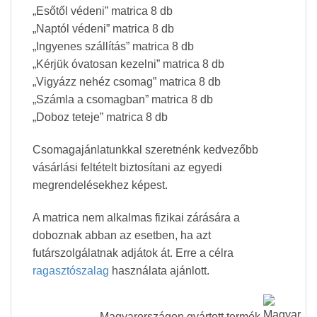
„Esőtől védeni” matrica 8 db
„Naptól védeni” matrica 8 db
„Ingyenes szállítás” matrica 8 db
„Kérjük óvatosan kezelni” matrica 8 db
„Vigyázz nehéz csomag” matrica 8 db
„Számla a csomagban” matrica 8 db
„Doboz teteje” matrica 8 db
Csomagajánlatunkkal szeretnénk kedvezőbb
vásárlási feltételt biztosítani az egyedi
megrendelésekhez képest.
A matrica nem alkalmas fizikai zárására a
doboznak abban az esetben, ha azt
futárszolgálatnak adjátok át. Erre a célra
ragasztószalag
használata ajánlott.
Magyarországon gyártott termék