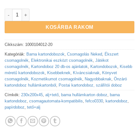
Kartondoboz alj + tető 230x200x45 mm méretben | 20 db menny
KOSÁRBA RAKOM
Cikkszám:
1000104012-20
Kategóriák:
Barna kartondobozok
,
Csomagolás Neked
,
Ékszert
csomagolnék
,
Elektronikai eszközt csomagolnék
,
Játékot
csomagolnék
,
Kartondoboz 20 db-os ajánlatok
,
Kartondobozok
,
Kisebb
méretű kartondobozok
,
Kisebbeknek
,
Kíváncsiaknak
,
Könyvet
csomagolnék
,
Kozmetikumot csomagolnék
,
Nagyobbaknak
,
Önzáró
kartondoboz hullámkartonból
,
Postai kartondoboz, szállítói doboz
Címkék:
230x200x45
,
alj+tető
,
barna hullámkarton doboz
,
barna
kartondoboz
,
csomagautomata-kompatibilis
,
fefco0330
,
kartondoboz
,
papírdoboz
,
tető+alj