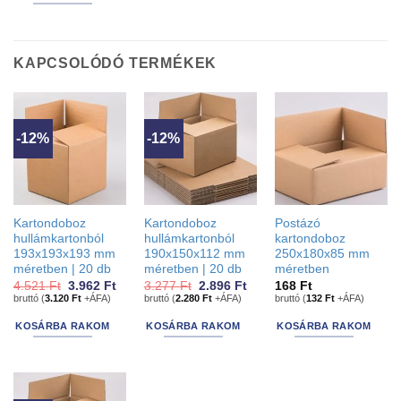
KAPCSOLÓDÓ TERMÉKEK
-12%
-12%
Kartondoboz
Kartondoboz
Postázó
hullámkartonból
hullámkartonból
kartondoboz
193x193x193 mm
190x150x112 mm
250x180x85 mm
méretben | 20 db
méretben | 20 db
méretben
Original
Current
Original
Current
4.521
Ft
3.962
Ft
3.277
Ft
2.896
Ft
168
Ft
price
price
price
price
bruttó (
3.120
Ft
+ÁFA)
bruttó (
2.280
Ft
+ÁFA)
bruttó (
132
Ft
+ÁFA)
was:
is:
was:
is:
4.521 Ft.
3.962 Ft.
3.277 Ft.
2.896 Ft.
KOSÁRBA RAKOM
KOSÁRBA RAKOM
KOSÁRBA RAKOM