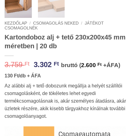
KEZDŐLAP
/
CSOMAGOLÁS NEKED
/
JÁTÉKOT
CSOMAGOLNÉK
Kartondoboz alj + tető 230x200x45 mm
méretben | 20 db
Original
Current
3.759
3.302
Ft
Ft
bruttó (
2.600
Ft
+ÁFA)
price
price
130 Ft/db + ÁFA
was:
is:
3.759 Ft.
3.302 Ft.
Az alábbi alj + tető dobozunk megállja a helyét szállítói
csomagolásként, de tökéletes lehet egyedi
termékcsomagolásnak is, akár személyes átadásra, akár
üzletek részére, akik kisebb tárgyakhoz kínálnak további
csomagolóanyagot.