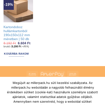
-19%
Kartondoboz
hullámkartonból
190x150x112 mm
méretben | 50 db
Original
Current
8.192
Ft
6.604
Ft
price
price
bruttó (
5.200
Ft
+ÁFA)
was:
is:
8.192 Ft.
6.604 Ft.
KOSÁRBA RAKOM
Bank
AfterPay
Cash
Transfer
On
Megújult az millerpack.hu süti kezelési szabályzata. Az
RÓLUNK
ÁLTALÁNOS SZERZŐDÉSI FELTÉTELEK
Delivery
SZÁLLÍTÁSI ÉS FIZETÉSI FELTÉTELEK
JOGI NYILATKOZAT
millerpack.hu weboldalán a nagyobb felhasználói élmény
IMPRESSZUM
KAPCSOLAT
ÜGYFÉLSZOLGÁLAT
érdekében sütiket (cookie-kat) használunk személyre szabott
FELIRATKOZÁS HÍRLEVÉLRE
ajánlatok, valamint statisztikai adatok gyűjtése céljából.
Copyright 2026 ©
MILLERPACK.HU
Powered by
Printroom Bt. -
Amennyiben nem szeretnéd, hogy a weboldal sütiket