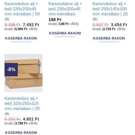
Kartondoboz alj +
Kartondoboz alj +
Kartondoboz alj +
tető 230x200x45
tető 230x200x45
tető 250x145x100
mm méretben | 50
mm méretben
mm méretben | 20
db
db
188
Ft
bruttó (
148
Ft
+ÁFA)
Original
Current
Original
Cur
9.398
Ft
7.493
Ft
3.937
Ft
3.454
Ft
price
price
price
pric
bruttó (
5.900
Ft
+ÁFA)
bruttó (
2.720
Ft
+ÁFA)
was:
is:
was:
is:
KOSÁRBA RAKOM
9.398 Ft.
7.493 Ft.
3.937 Ft.
3.45
KOSÁRBA RAKOM
KOSÁRBA RAKOM
-8%
Kartondoboz alj +
tető 320x255x115
mm méretben | 20
db
Original
Current
5.232
Ft
4.801
Ft
price
price
bruttó (
3.780
Ft
+ÁFA)
was:
is:
5.232 Ft.
4.801 Ft.
KOSÁRBA RAKOM