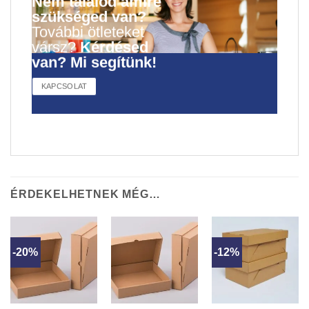
Nem találod amire
szükséged van?
További ötleteket
vársz?
Kérdésed
van? Mi segítünk!
KAPCSOLAT
ÉRDEKELHETNEK MÉG…
-20%
-12%