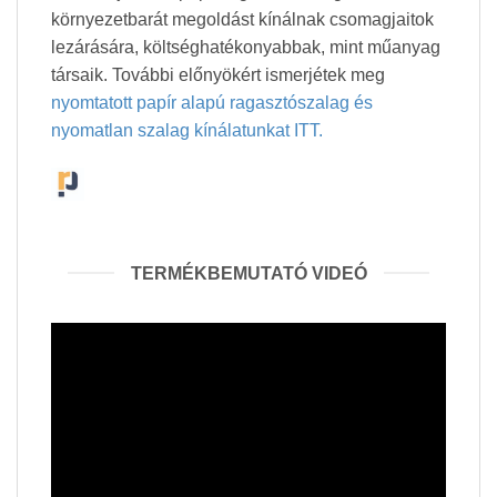
környezetbarát megoldást kínálnak csomagjaitok
lezárására, költséghatékonyabbak, mint műanyag
társaik. További előnyökért ismerjétek meg
nyomtatott papír alapú ragasztószalag és
nyomatlan szalag kínálatunkat ITT.
TERMÉKBEMUTATÓ VIDEÓ