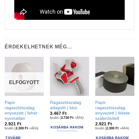
ÉRDEKELHETNEK MÉG…
ELFOGYOTT
Papír
Ragasztószalag
Papír
ragasztószalag,
adagoló | kézi
ragasztószalag,
enyvezett | fehér
enyvezett | fekete
3.467
Ft
bruttó (
2.730
Ft
+ÁFA)
nyomatlan
szálerősített
2.921
Ft
2.921
Ft
KOSÁRBA RAKOM
bruttó (
2.300
Ft
+ÁFA)
bruttó (
2.300
Ft
+ÁFA)
TOVÁBB
KOSÁRBA RAKOM