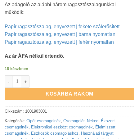
Az adagoló az alábbi három ragasztószalagunkkal
működik:
Papír ragasztószalag, enyvezett | fekete szálerősített
Papír ragasztószalag, enyvezett | barna nyomatlan
Papír ragasztószalag, enyvezett | fehér nyomatlan
Az ár ÁFA nélkül értendő.
16 készleten
Papír ragasztószalag adagoló | kézi mennyiség
KOSÁRBA RAKOM
Cikkszám:
1001903001
Kategóriák:
Cipőt csomagolnék
,
Csomagolás Neked
,
Ékszert
csomagolnék
,
Elektronikai eszközt csomagolnék
,
Élelmiszert
csomagolnék
,
Eszközök csomagoláshoz
,
Használati tárgyat