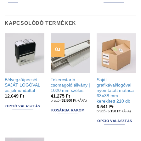
KAPCSOLÓDÓ TERMÉKEK
ÚJ
Bélyegző/pecsét
Tekercstartó
Saját
SAJÁT LOGÓVAL
csomagoló állvány |
grafikával/logóval
és jelmondattal
1020 mm széles
nyomtatott matrica
63×38 mm
12.649
Ft
41.275
Ft
bruttó (
32.500
Ft
+ÁFA)
kerekített 210 db
OPCIÓ VÁLASZTÁS
6.541
Ft
KOSÁRBA RAKOM
bruttó (
5.150
Ft
+ÁFA)
This
product
OPCIÓ VÁLASZTÁS
has
This
options
product
that