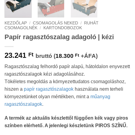
KEZDŐLAP
/
CSOMAGOLÁS NEKED
/
RUHÁT
CSOMAGOLNÉK
/
KARTONDOBOZOK
Papír ragasztószalag adagoló | kézi
23.241
Ft
bruttó (
18.300
Ft
+ÁFA)
Ragasztószalag felhordó papír alapú, hátoldalon enyvezett
ragasztószalagok kézi adagolásához.
Tökéletes megoldás a környezettudatos csomagoláshoz,
hiszen a
papír ragasztószalagok
használata nem terheli
környezetünket olyan mértékben, mint a
műanyag
ragasztószalagok
.
A termék az aktuális készlettől függően kék vagy piros
színben elérhető. A jelenlegi készletünk PIROS SZÍNŰ.