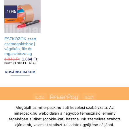
has
may
options
be
-10%
that
chosen
may
on
be
the
chosen
product
on
ESZKÖZÖK szett
page
the
csomagoláshoz |
product
vágókés, filc és
ragasztószalag
page
Original
Current
1.842
Ft
1.664
Ft
price
price
bruttó (
1.310
Ft
+ÁFA)
was:
is:
1.842 Ft.
1.664 Ft.
KOSÁRBA RAKOM
Bank
AfterPay
Cash
Transfer
On
Megújult az millerpack.hu süti kezelési szabályzata. Az
RÓLUNK
ÁLTALÁNOS SZERZŐDÉSI FELTÉTELEK
Delivery
millerpack.hu weboldalán a nagyobb felhasználói élmény
SZÁLLÍTÁSI ÉS FIZETÉSI FELTÉTELEK
JOGI NYILATKOZAT
IMPRESSZUM
KAPCSOLAT
ÜGYFÉLSZOLGÁLAT
érdekében sütiket (cookie-kat) használunk személyre szabott
FELIRATKOZÁS HÍRLEVÉLRE
ajánlatok, valamint statisztikai adatok gyűjtése céljából.