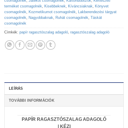
csomagolnék
,
Játékot csomagolnék
,
Kartondobozok
,
Kertészeti
terméket csomagolnék
,
Kisebbeknek
,
Kíváncsiaknak
,
Könyvet
csomagolnék
,
Kozmetikumot csomagolnék
,
Lakberendezési tárgyat
csomagolnék
,
Nagyobbaknak
,
Ruhát csomagolnék
,
Táskát
csomagolnék
Címkék:
papír ragasztószalag adagoló
,
ragasztószalag adagoló
LEÍRÁS
TOVÁBBI INFORMÁCIÓK
PAPÍR RAGASZTÓSZALAG ADAGOLÓ
| KÉZI