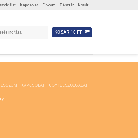
szolgálat
Kapcsolat
Fiókom
Pénztár
Kosár
KOSÁR /
0
FT
RESSZUM
KAPCSOLAT
ÜGYFÉLSZOLGÁLAT
ry