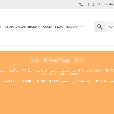
Ügyfél
CSOMAGOLÁS NEKED
AKCIÓ
BLOG
RÓLUNK
Bank
AfterPay
Cash
Transfer
On
LEK
SZÁLLÍTÁSI ÉS FIZETÉSI FELTÉTELEK
JOGI NYILATKOZAT
IMP
Delivery
FELIRATKOZÁS HÍRLEVÉLRE
opyright 2026 ©
MILLERPACK.HU
Powered by
Printroom Bt. - Hunga