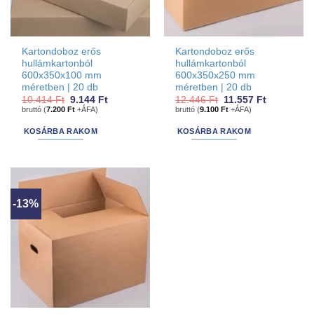
Kartondoboz erős
Kartondoboz erős
hullámkartonból
hullámkartonból
600x350x100 mm
600x350x250 mm
méretben | 20 db
méretben | 20 db
Original
Current
Original
Current
10.414
Ft
9.144
Ft
12.446
Ft
11.557
Ft
price
price
price
price
bruttó (
7.200
Ft
+ÁFA)
bruttó (
9.100
Ft
+ÁFA)
was:
is:
was:
is:
10.414 Ft.
9.144 Ft.
12.446 Ft.
11.557 Ft.
KOSÁRBA RAKOM
KOSÁRBA RAKOM
-13%