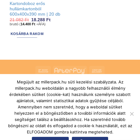
Kartondoboz erős
hullámkartonból
600x400x390 mm | 20 db
Original
Current
21.082
Ft
18.288
Ft
price
price
bruttó (
14.400
Ft
+ÁFA)
was:
is:
21.082 Ft.
18.288 Ft.
KOSÁRBA RAKOM
Bank
AfterPay
Cash
Transfer
On
Megújult az millerpack.hu süti kezelési szabályzata. Az
RÓLUNK
ÁLTALÁNOS SZERZŐDÉSI FELTÉTELEK
Delivery
SZÁLLÍTÁSI ÉS FIZETÉSI FELTÉTELEK
JOGI NYILATKOZAT
millerpack.hu weboldalán a nagyobb felhasználói élmény
IMPRESSZUM
KAPCSOLAT
ÜGYFÉLSZOLGÁLAT
érdekében sütiket (cookie-kat) használunk személyre szabott
FELIRATKOZÁS HÍRLEVÉLRE
ajánlatok, valamint statisztikai adatok gyűjtése céljából.
Copyright 2026 ©
MILLERPACK.HU
Powered by
Printroom Bt. -
Amennyiben nem szeretnéd, hogy a weboldal sütiket
Hungary
helyezzen el a böngésződben a további információk alatt
segítséget találsz a beállításokhoz. Ha szeretnéd tovább
böngészni az oldalt és elfogadod a cookie-k használatát, ezt az
ELFOGADOM gombra kattintva megteheted.