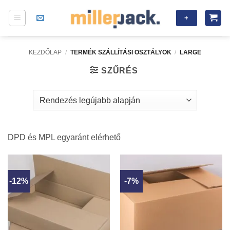
Skip
+
to
content
KEZDŐLAP
/
TERMÉK SZÁLLÍTÁSI OSZTÁLYOK
/
LARGE
SZŰRÉS
DPD és MPL egyaránt elérhető
-12%
-7%