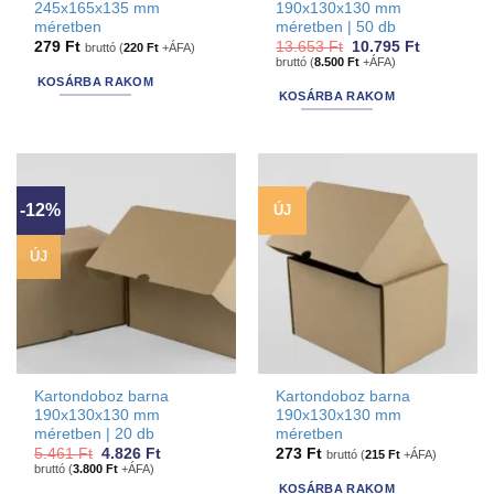
245x165x135 mm
190x130x130 mm
méretben
méretben | 50 db
Original
Current
279
Ft
13.653
Ft
10.795
Ft
bruttó (
220
Ft
+ÁFA)
price
price
bruttó (
8.500
Ft
+ÁFA)
was:
is:
KOSÁRBA RAKOM
13.653 Ft.
10.795 Ft.
KOSÁRBA RAKOM
-12%
ÚJ
ÚJ
Kartondoboz barna
Kartondoboz barna
190x130x130 mm
190x130x130 mm
méretben | 20 db
méretben
Original
Current
5.461
Ft
4.826
Ft
273
Ft
bruttó (
215
Ft
+ÁFA)
price
price
bruttó (
3.800
Ft
+ÁFA)
was:
is:
KOSÁRBA RAKOM