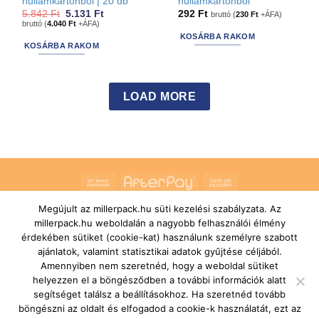
hullámkartonból | 20 db
hullámkartonból
Original
Current
5.842
Ft
5.131
Ft
292
Ft
bruttó (
230
Ft
+ÁFA)
price
price
bruttó (
4.040
Ft
+ÁFA)
was:
is:
KOSÁRBA RAKOM
5.842 Ft.
5.131 Ft.
KOSÁRBA RAKOM
LOAD MORE
Bank
AfterPay
Cash
Transfer
On
Megújult az millerpack.hu süti kezelési szabályzata. Az
RÓLUNK
ÁLTALÁNOS SZERZŐDÉSI FELTÉTELEK
Delivery
SZÁLLÍTÁSI ÉS FIZETÉSI FELTÉTELEK
JOGI NYILATKOZAT
millerpack.hu weboldalán a nagyobb felhasználói élmény
IMPRESSZUM
KAPCSOLAT
ÜGYFÉLSZOLGÁLAT
érdekében sütiket (cookie-kat) használunk személyre szabott
FELIRATKOZÁS HÍRLEVÉLRE
ajánlatok, valamint statisztikai adatok gyűjtése céljából.
Copyright 2026 ©
MILLERPACK.HU
Powered by
Printroom Bt. -
Amennyiben nem szeretnéd, hogy a weboldal sütiket
Hungary
helyezzen el a böngésződben a további információk alatt
segítséget találsz a beállításokhoz. Ha szeretnéd tovább
böngészni az oldalt és elfogadod a cookie-k használatát, ezt az