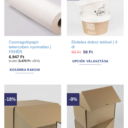
Csomagolópapír
Elviteles doboz tetővel | 4
tekercsben nyomatlan |
dl
FEHÉR
Original
Current
80
Ft
58
Ft
price
price
6.947
Ft
was:
is:
bruttó (
5.470
Ft
+ÁFA)
OPCIÓK VÁLASZTÁSA
80 Ft.
58 Ft.
Ennek
KOSÁRBA RAKOM
a
terméknek
több
variációja
van.
-18%
-9%
A
változatok
a
termékoldalon
választhatók