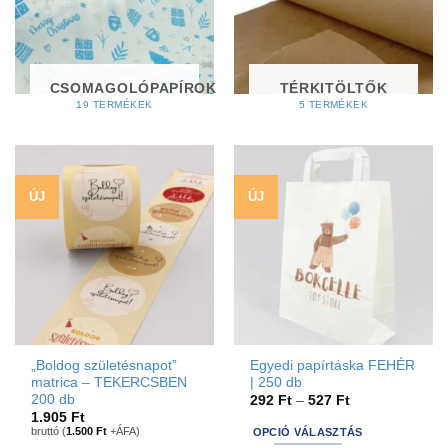
CSOMAGOLÓPAPÍROK
TÉRKITÖLTŐK
19 TERMÉKEK
5 TERMÉKEK
ÚJ
ÚJ
„Boldog születésnapot”
Egyedi papírtáska FEHÉR
matrica – TEKERCSBEN
| 250 db
200 db
Ártartomány:
292
Ft
–
527
Ft
292 Ft
1.905
Ft
-
bruttó (
1.500
Ft
+ÁFA)
OPCIÓ VÁLASZTÁS
527 Ft