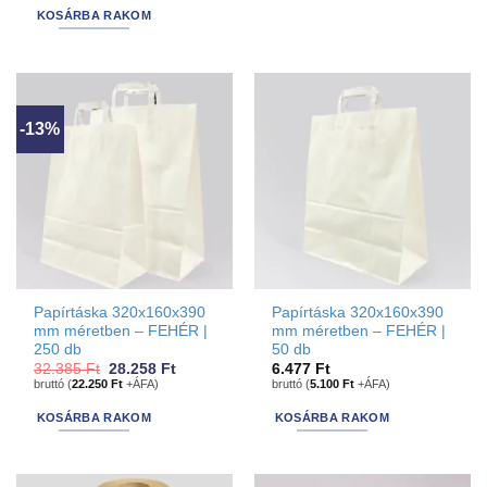
This
KOSÁRBA RAKOM
product
has
options
that
may
-13%
be
chosen
on
the
product
page
Papírtáska 320x160x390
Papírtáska 320x160x390
mm méretben – FEHÉR |
mm méretben – FEHÉR |
250 db
50 db
Original
Current
32.385
Ft
28.258
Ft
6.477
Ft
price
price
bruttó (
22.250
Ft
+ÁFA)
bruttó (
5.100
Ft
+ÁFA)
was:
is:
32.385 Ft.
28.258 Ft.
KOSÁRBA RAKOM
KOSÁRBA RAKOM