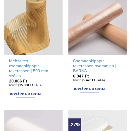
Méhsejtes
Csomagolópapír
csomagolópapír
tekercsben nyomatlan |
tekercsben | 500 mm
BARNA
széles
6.947
Ft
bruttó (
5.470
Ft
+ÁFA)
20.066
Ft
bruttó (
15.800
Ft
+ÁFA)
KOSÁRBA RAKOM
KOSÁRBA RAKOM
-27%