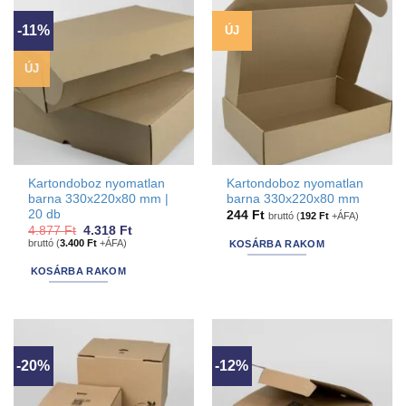
-11%
ÚJ
ÚJ
Kartondoboz nyomatlan
Kartondoboz nyomatlan
barna 330x220x80 mm |
barna 330x220x80 mm
20 db
244
Ft
bruttó (
192
Ft
+ÁFA)
Original
Current
4.877
Ft
4.318
Ft
price
price
bruttó (
3.400
Ft
+ÁFA)
KOSÁRBA RAKOM
was:
is:
4.877 Ft.
4.318 Ft.
KOSÁRBA RAKOM
-20%
-12%