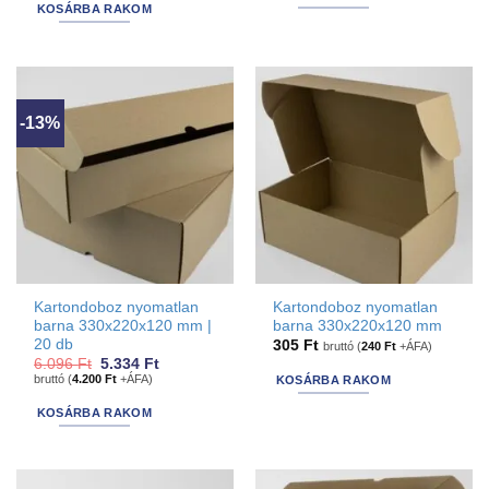
5.461 Ft.
4.826 Ft.
KOSÁRBA RAKOM
-13%
Kartondoboz nyomatlan
Kartondoboz nyomatlan
barna 330x220x120 mm |
barna 330x220x120 mm
20 db
305
Ft
bruttó (
240
Ft
+ÁFA)
Original
Current
6.096
Ft
5.334
Ft
price
price
bruttó (
4.200
Ft
+ÁFA)
KOSÁRBA RAKOM
was:
is:
6.096 Ft.
5.334 Ft.
KOSÁRBA RAKOM