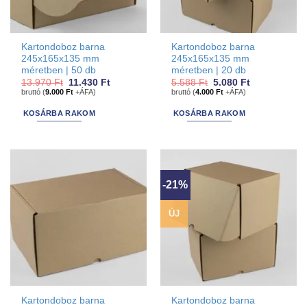
ki
Kartondoboz barna
Kartondoboz barna
245x165x135 mm
245x165x135 mm
méretben | 50 db
méretben | 20 db
Original
Current
Original
Current
13.970
Ft
11.430
Ft
5.588
Ft
5.080
Ft
price
price
price
price
bruttó (
9.000
Ft
+ÁFA)
bruttó (
4.000
Ft
+ÁFA)
was:
is:
was:
is:
13.970 Ft.
11.430 Ft.
5.588 Ft.
5.080 Ft.
KOSÁRBA RAKOM
KOSÁRBA RAKOM
-21%
ÚJ
Kartondoboz barna
Kartondoboz barna