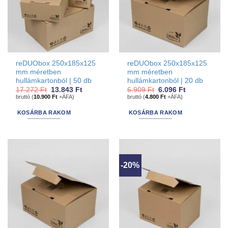
reDUObox 250x185x125
reDUObox 250x185x125
mm méretben
mm méretben
hullámkartonból | 50 db
hullámkartonból | 20 db
Original
Current
Original
Current
17.272
Ft
13.843
Ft
6.909
Ft
6.096
Ft
price
price
price
price
bruttó (
10.900
Ft
+ÁFA)
bruttó (
4.800
Ft
+ÁFA)
was:
is:
was:
is:
17.272 Ft.
13.843 Ft.
6.909 Ft.
6.096 Ft.
KOSÁRBA RAKOM
KOSÁRBA RAKOM
-20%