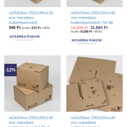
reDUObox 250x185x125
reDUObox 200x150x140
mm méretben
mm méretben
hullámkartonból
hullámkartonból | 50 db
Original
Current
345
Ft
14.605
Ft
11.684
Ft
bruttó (
272
Ft
+ÁFA)
price
price
bruttó (
9.200
Ft
+ÁFA)
was:
is:
KOSÁRBA RAKOM
14.605 Ft.
11.684 Ft.
KOSÁRBA RAKOM
-12%
reDUObox 200x150x140
reDUObox 200x150x140
mm méretben
mm méretben