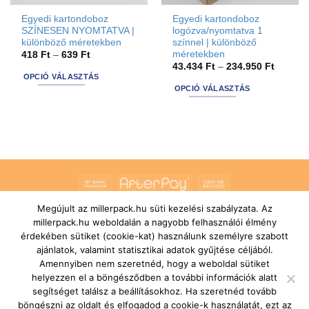
Egyedi kartondoboz
Egyedi kartondoboz
SZÍNESEN NYOMTATVA |
logózva/nyomtatva 1
különböző méretekben
színnel | különböző
méretekben
Ártartomány:
418
Ft
–
639
Ft
418 Ft
Ártarto
43.434
Ft
–
234.950
Ft
-
43.434 
OPCIÓ VÁLASZTÁS
639 Ft
-
OPCIÓ VÁLASZTÁS
This
234.950
This
product
product
has
has
options
options
that
that
may
may
be
Bank
AfterPay
Cash
be
chosen
Transfer
On
chosen
Megújult az millerpack.hu süti kezelési szabályzata. Az
on
RÓLUNK
ÁLTALÁNOS SZERZŐDÉSI FELTÉTELEK
Delivery
on
millerpack.hu weboldalán a nagyobb felhasználói élmény
SZÁLLÍTÁSI ÉS FIZETÉSI FELTÉTELEK
JOGI NYILATKOZAT
the
IMPRESSZUM
KAPCSOLAT
ÜGYFÉLSZOLGÁLAT
the
érdekében sütiket (cookie-kat) használunk személyre szabott
product
FELIRATKOZÁS HÍRLEVÉLRE
product
ajánlatok, valamint statisztikai adatok gyűjtése céljából.
page
Copyright 2026 ©
MILLERPACK.HU
Powered by
Printroom Bt. -
Amennyiben nem szeretnéd, hogy a weboldal sütiket
page
Hungary
helyezzen el a böngésződben a további információk alatt
segítséget találsz a beállításokhoz. Ha szeretnéd tovább
böngészni az oldalt és elfogadod a cookie-k használatát, ezt az