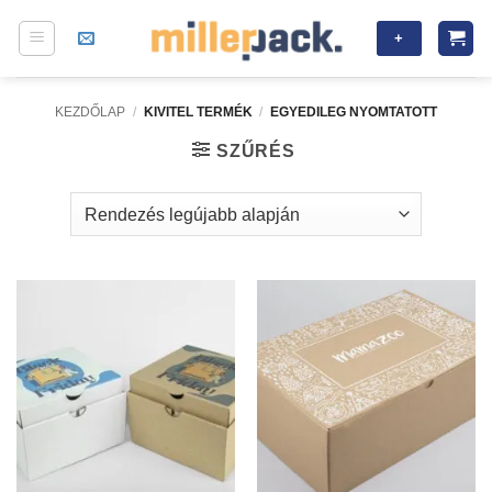
Skip
+
to
content
KEZDŐLAP
/
KIVITEL TERMÉK
/
EGYEDILEG NYOMTATOTT
SZŰRÉS