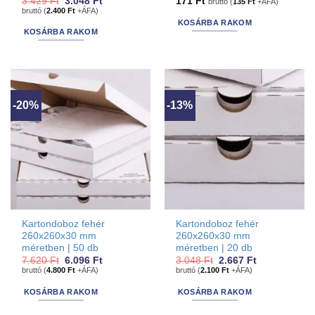
Original
Current
3.429
Ft
3.048
Ft
171
Ft
bruttó (
135
Ft
+ÁFA)
price
price
bruttó (
2.400
Ft
+ÁFA)
was:
is:
KOSÁRBA RAKOM
3.429 Ft.
3.048 Ft.
KOSÁRBA RAKOM
-20%
-13%
Kartondoboz fehér
Kartondoboz fehér
260x260x30 mm
260x260x30 mm
méretben | 50 db
méretben | 20 db
Original
Current
Original
Current
7.620
Ft
6.096
Ft
3.048
Ft
2.667
Ft
price
price
price
price
bruttó (
4.800
Ft
+ÁFA)
bruttó (
2.100
Ft
+ÁFA)
was:
is:
was:
is:
7.620 Ft.
6.096 Ft.
3.048 Ft.
2.667 Ft.
KOSÁRBA RAKOM
KOSÁRBA RAKOM