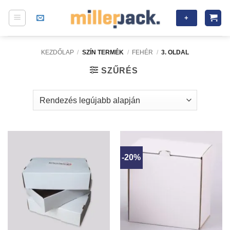
Skip
+
to
content
KEZDŐLAP
/
SZÍN TERMÉK
/
FEHÉR
/
3. OLDAL
SZŰRÉS
-20%