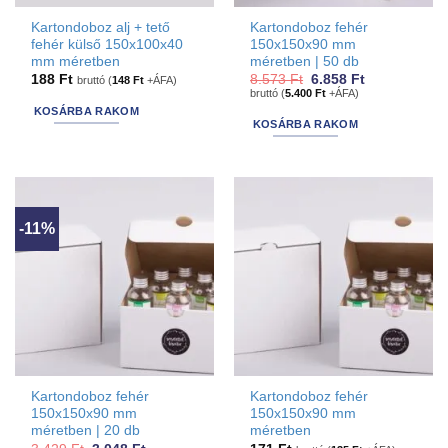
Kartondoboz alj + tető
Kartondoboz fehér
fehér külső 150x100x40
150x150x90 mm
mm méretben
méretben | 50 db
Original
Current
188
Ft
8.573
Ft
6.858
Ft
bruttó (
148
Ft
+ÁFA)
price
price
bruttó (
5.400
Ft
+ÁFA)
was:
is:
KOSÁRBA RAKOM
8.573 Ft.
6.858 Ft.
KOSÁRBA RAKOM
-11%
Kartondoboz fehér
Kartondoboz fehér
150x150x90 mm
150x150x90 mm
méretben | 20 db
méretben