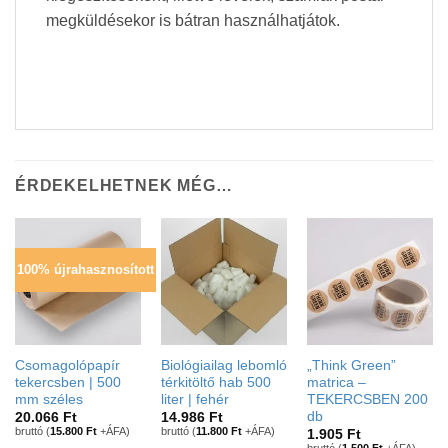
megküldésekor is bátran használhatjátok.
ÉRDEKELHETNEK MÉG…
100% újrahasznosított
Csomagolópapír
Biológiailag lebomló
„Think Green”
tekercsben | 500
térkitöltő hab 500
matrica –
mm széles
liter | fehér
TEKERCSBEN 200
db
20.066
Ft
14.986
Ft
bruttó (
15.800
Ft
+ÁFA)
bruttó (
11.800
Ft
+ÁFA)
1.905
Ft