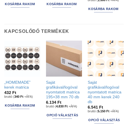
bruttó (
1.500
Ft
+ÁFA)
KOSÁRBA RAKOM
KOSÁRBA RAKOM
KOSÁRBA RAKOM
KAPCSOLÓDÓ TERMÉKEK
„HOMEMADE”
Saját
Saját
kerek matrica
grafikával/logóval
grafikával/logóval
nyomtatott matrica
nyomtatott matrica
432
Ft
bruttó (
340
Ft
+ÁFA)
195×38 mm 70 db
40 mm kerek 240
db
6.134
Ft
KOSÁRBA RAKOM
bruttó (
4.830
Ft
+ÁFA)
6.541
Ft
bruttó (
5.150
Ft
+ÁFA)
OPCIÓ VÁLASZTÁS
OPCIÓ VÁLASZTÁS
This
This
product