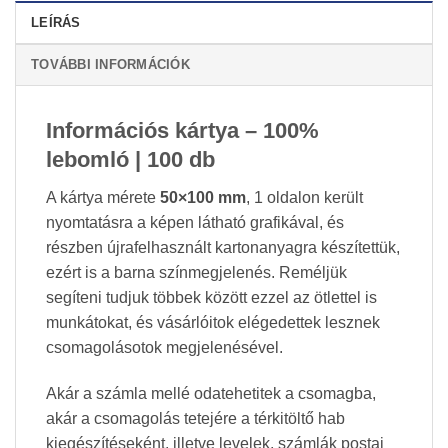
LEÍRÁS
TOVÁBBI INFORMÁCIÓK
Információs kártya – 100%
lebomló | 100 db
A kártya mérete
50×100 mm
, 1 oldalon került
nyomtatásra a képen látható grafikával, és
részben újrafelhasznált kartonanyagra készítettük,
ezért is a barna színmegjelenés. Reméljük
segíteni tudjuk többek között ezzel az ötlettel is
munkátokat, és vásárlóitok elégedettek lesznek
csomagolásotok megjelenésével.
Akár a számla mellé odatehetitek a csomagba,
akár a csomagolás tetejére a térkitöltő hab
kiegészítéseként, illetve levelek, számlák postai