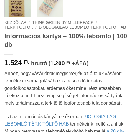
KEZDŐLAP
/
THINK GREEN BY MILLERPACK
/
TÉRKITÖLTŐK
/
BIOLÓGIAILAG LEBOMLÓ TÉRKITÖLTŐ HAB
Információs kártya – 100% lebomló | 100
db
1.524
Ft
bruttó (
1.200
Ft
+ÁFA)
Ahhoz, hogy vásárlóitok megismerjék az általuk vásárolt
termékek csomagolásához kapcsolódó tudatos
gondolkodásotokat, érdemes őket minél részletesebben
tájékoztatni. Ehhez nyújt segítséget információs kártyánk,
mely tartalmazza a térkitöltő legfontosabb tulajdonságait.
Ezt az információs kártyát elsősorban
BIOLÓGIAILAG
LEBOMLÓ TÉRKITÖLTŐ HAB
termékeink mellé ajánljuk.
Minden megvásárolt lebomló térkitöltő hab mellé
a 20 db-