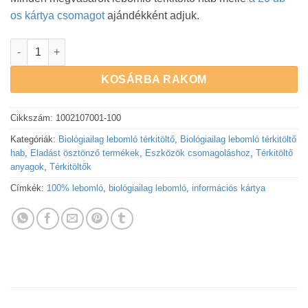
os kártya csomagot
ajándékként adjuk.
Információs kártya - 100% lebomló | 100 db mennyiség
KOSÁRBA RAKOM
Cikkszám:
1002107001-100
Kategóriák:
Biológiailag lebomló térkitöltő
,
Biológiailag lebomló térkitöltő
hab
,
Eladást ösztönző termékek
,
Eszközök csomagoláshoz
,
Térkitöltő
anyagok
,
Térkitöltők
Címkék:
100% lebomló
,
biológiailag lebomló
,
információs kártya