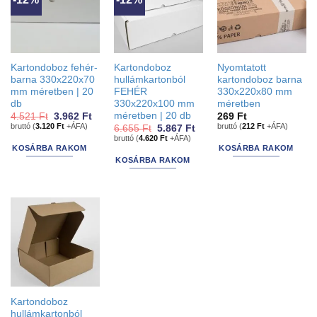
Kartondoboz fehér-
Kartondoboz
Nyomtatott
barna 330x220x70
hullámkartonból
kartondoboz barna
mm méretben | 20
FEHÉR
330x220x80 mm
db
330x220x100 mm
méretben
méretben | 20 db
Original
Current
4.521
Ft
3.962
Ft
269
Ft
price
price
bruttó (
3.120
Ft
+ÁFA)
bruttó (
212
Ft
+ÁFA)
Original
Current
6.655
Ft
5.867
Ft
was:
is:
price
price
bruttó (
4.620
Ft
+ÁFA)
4.521 Ft.
3.962 Ft.
was:
is:
KOSÁRBA RAKOM
KOSÁRBA RAKOM
6.655 Ft.
5.867 Ft.
KOSÁRBA RAKOM
Kartondoboz
hullámkartonból