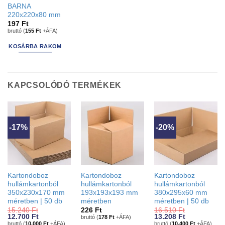
BARNA
220x220x80 mm
197
Ft
bruttó (
155
Ft
+ÁFA)
KOSÁRBA RAKOM
KAPCSOLÓDÓ TERMÉKEK
-17%
-20%
Kartondoboz
Kartondoboz
Kartondoboz
hullámkartonból
hullámkartonból
hullámkartonból
350x230x170 mm
193x193x193 mm
380x295x60 mm
méretben | 50 db
méretben
méretben | 50 db
15.240
Ft
226
Ft
16.510
Ft
Original
Current
Original
Current
12.700
Ft
13.208
Ft
bruttó (
178
Ft
+ÁFA)
price
price
price
price
bruttó (
10.000
Ft
+ÁFA)
bruttó (
10.400
Ft
+ÁFA)