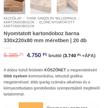
KEZDŐLAP
/
THINK GREEN BY MILLERPACK
/
KARTONDOBOZOK
/
ELŐRE NYOMTATOTT
KARTONDOBOZOK
Nyomtatott kartondoboz barna
330x220x80 mm méretben | 20 db
Original
Current
5.385
4.750
Ft
Ft
bruttó (
3.740
Ft
+ÁFA)
price
price
was:
is:
A doboz külső felületén
KÖSZÖNET
a megrendelésért
5.385 Ft.
4.750 Ft.
több nyelven
kommunikálva, letisztult grafikai
megjelenéssel, több iparág számára alkalmas és a
környezettudatos gondolkodás szempontjából megfelelő
tartalommal.