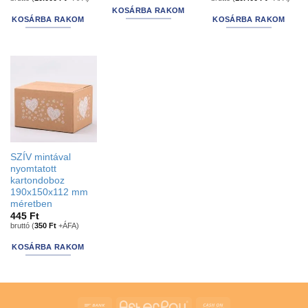
was:
is:
was:
is:
KOSÁRBA RAKOM
15.240 Ft.
12.700 Ft.
16.510 Ft.
13.208 Ft.
KOSÁRBA RAKOM
KOSÁRBA RAKOM
SZÍV mintával
nyomtatott
kartondoboz
190x150x112 mm
méretben
445
Ft
bruttó (
350
Ft
+ÁFA)
KOSÁRBA RAKOM
Bank
AfterPay
Cash