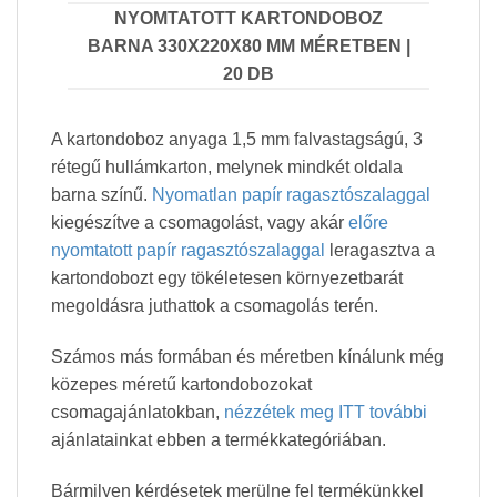
NYOMTATOTT KARTONDOBOZ
BARNA 330X220X80 MM MÉRETBEN |
20 DB
A kartondoboz anyaga 1,5 mm falvastagságú, 3
rétegű hullámkarton, melynek mindkét oldala
barna színű.
Nyomatlan papír ragasztószalaggal
kiegészítve a csomagolást, vagy akár
előre
nyomtatott papír ragasztószalaggal
leragasztva a
kartondobozt egy tökéletesen környezetbarát
megoldásra juthattok a csomagolás terén.
Számos más formában és méretben kínálunk még
közepes méretű kartondobozokat
csomagajánlatokban,
nézzétek meg ITT további
ajánlatainkat ebben a termékkategóriában.
Bármilyen kérdésetek merülne fel termékünkkel