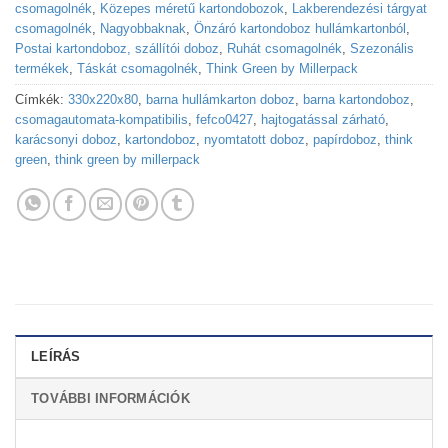
csomagolnék
,
Közepes méretű kartondobozok
,
Lakberendezési tárgyat
csomagolnék
,
Nagyobbaknak
,
Önzáró kartondoboz hullámkartonból
,
Postai kartondoboz, szállítói doboz
,
Ruhát csomagolnék
,
Szezonális
termékek
,
Táskát csomagolnék
,
Think Green by Millerpack
Címkék:
330x220x80
,
barna hullámkarton doboz
,
barna kartondoboz
,
csomagautomata-kompatibilis
,
fefco0427
,
hajtogatással zárható
,
karácsonyi doboz
,
kartondoboz
,
nyomtatott doboz
,
papírdoboz
,
think
green
,
think green by millerpack
LEÍRÁS
TOVÁBBI INFORMÁCIÓK