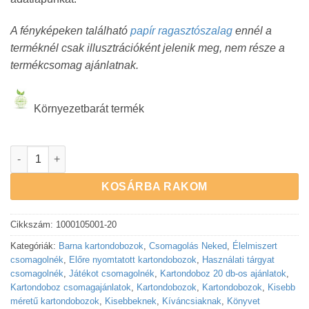
A fényképeken található
papír ragasztószalag
ennél a
terméknél csak illusztrációként jelenik meg, nem része a
termékcsomag ajánlatnak.
Környezetbarát termék
Nyomtatott kartondoboz barna 330x220x80 mm méretben | 20 
KOSÁRBA RAKOM
Cikkszám:
1000105001-20
Kategóriák:
Barna kartondobozok
,
Csomagolás Neked
,
Élelmiszert
csomagolnék
,
Előre nyomtatott kartondobozok
,
Használati tárgyat
csomagolnék
,
Játékot csomagolnék
,
Kartondoboz 20 db-os ajánlatok
,
Kartondoboz csomagajánlatok
,
Kartondobozok
,
Kartondobozok
,
Kisebb
méretű kartondobozok
,
Kisebbeknek
,
Kíváncsiaknak
,
Könyvet