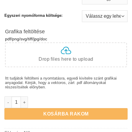
Egyszeri nyomóforma költsége:
Grafika feltöltése
pdf/png/svg/tiff/jpg/doc
Drop files here to upload
Itt tudjátok feltölteni a nyomtatásra, egyedi kivitelre szánt grafikai
anyagodat. Kérjük, hogy a vektoros, zárt .pdf állományokat
részesítsétek előnyben.
Ragasztószalag | egyedi nyomattal | 180 tekercs mennyiség
KOSÁRBA RAKOM