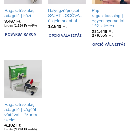
Ragasztószalag
Bélyegző/pecsét
Papír
adagoló | kézi
SAJÁT LOGÓVAL
ragasztószalag |
és jelmondattal
egyedi nyomattal
3.467
Ft
bruttó (
2.730
Ft
+ÁFA)
192 tekercs
12.649
Ft
231.648
Ft
–
KOSÁRBA RAKOM
Ártartomán
276.555
Ft
OPCIÓ VÁLASZTÁS
231.648 Ft
This
-
OPCIÓ VÁLASZTÁS
276.555 Ft
product
This
has
product
options
has
that
options
may
that
be
may
chosen
be
on
chosen
the
on
Ragasztószalag
product
the
adagoló | vágóél
page
product
védővel – 75 mm
széles
page
4.102
Ft
bruttó (
3.230
Ft
+ÁFA)