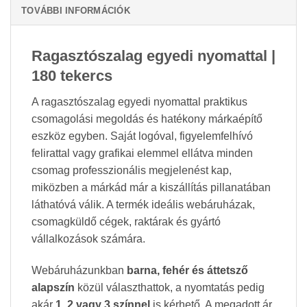
TOVÁBBI INFORMÁCIÓK
Ragasztószalag egyedi nyomattal |
180 tekercs
A ragasztószalag egyedi nyomattal praktikus
csomagolási megoldás és hatékony márkaépítő
eszköz egyben. Saját logóval, figyelemfelhívó
felirattal vagy grafikai elemmel ellátva minden
csomag professzionális megjelenést kap,
miközben a márkád már a kiszállítás pillanatában
láthatóvá válik. A termék ideális webáruházak,
csomagküldő cégek, raktárak és gyártó
vállalkozások számára.
Webáruházunkban
barna, fehér és áttetsző
alapszín
közül választhattok, a nyomtatás pedig
akár
1, 2 vagy 3 színnel
is kérhető. A megadott ár