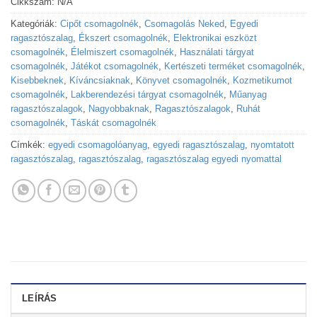
Cikkszám:
N/A
Kategóriák:
Cipőt csomagolnék
,
Csomagolás Neked
,
Egyedi
ragasztószalag
,
Ékszert csomagolnék
,
Elektronikai eszközt
csomagolnék
,
Élelmiszert csomagolnék
,
Használati tárgyat
csomagolnék
,
Játékot csomagolnék
,
Kertészeti terméket csomagolnék
,
Kisebbeknek
,
Kíváncsiaknak
,
Könyvet csomagolnék
,
Kozmetikumot
csomagolnék
,
Lakberendezési tárgyat csomagolnék
,
Műanyag
ragasztószalagok
,
Nagyobbaknak
,
Ragasztószalagok
,
Ruhát
csomagolnék
,
Táskát csomagolnék
Címkék:
egyedi csomagolóanyag
,
egyedi ragasztószalag
,
nyomtatott
ragasztószalag
,
ragasztószalag
,
ragasztószalag egyedi nyomattal
LEÍRÁS