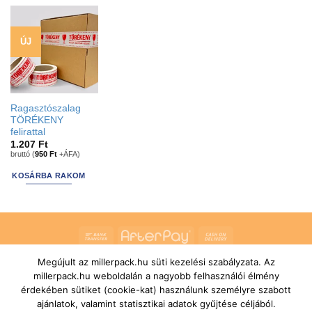
has
options
ÚJ
that
may
be
chosen
on
Ragasztószalag
the
TÖRÉKENY
product
felirattal
1.207
Ft
page
bruttó (
950
Ft
+ÁFA)
KOSÁRBA RAKOM
Bank
AfterPay
Cash
Transfer
On
Megújult az millerpack.hu süti kezelési szabályzata. Az
RÓLUNK
ÁLTALÁNOS SZERZŐDÉSI FELTÉTELEK
Delivery
SZÁLLÍTÁSI ÉS FIZETÉSI FELTÉTELEK
JOGI NYILATKOZAT
millerpack.hu weboldalán a nagyobb felhasználói élmény
IMPRESSZUM
KAPCSOLAT
ÜGYFÉLSZOLGÁLAT
érdekében sütiket (cookie-kat) használunk személyre szabott
FELIRATKOZÁS HÍRLEVÉLRE
ajánlatok, valamint statisztikai adatok gyűjtése céljából.