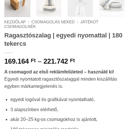
KEZDŐLAP
/
CSOMAGOLÁS NEKED
/
JÁTÉKOT
CSOMAGOLNÉK
Ragasztószalag | egyedi nyomattal | 180
tekercs
Ártartomány:
169.164
–
221.742
Ft
Ft
169.164 Ft
A csomagod az első reklámfelületed – használd ki!
-
Egyedi nyomtatott ragasztószalaggal minden kiszállítás
221.742 Ft
egyben márkamegjelenés is.
egyedi logóval és grafikával nyomtatható,
3 alapszínben elérhető,
akár 20–25 kg-os csomagokhoz is ajánlott,