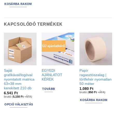
KOSÁRBA RAKOM
KAPCSOLÓDÓ TERMÉKEK
ÚJ ajánlatkérő
Saját
EGYEDI
Papír
grafikával/logóval
AJÁNLATOT
ragasztószalag |
nyomtatott matrica
KÉREK
törtfehér nyomatlan
63×38 mm
50 méter
kerekített 210 db
1.080
Ft
TOVÁBB
bruttó (
850
Ft
+ÁFA)
6.541
Ft
bruttó (
5.150
Ft
+ÁFA)
KOSÁRBA RAKOM
OPCIÓ VÁLASZTÁS
This
product