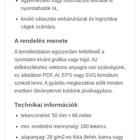
figyelmeztető vagy információs feliratok is
nyomtathatók rá,
kiváló választás webáruházak és logisztikai
cégek számára.
A rendelés menete
A termékoldalon egyszerűen feltölthető a
nyomtatni kívánt grafika vagy logó. Az
előkészítéshez vektoros anyagra van szükségünk,
ez általában PDF, AI, EPS vagy SVG formátum
szokott lenni. A gyártás megkezdése előtt minden
esetben látványtervet küldünk jóváhagyásra.
Technikai információk
tekercsméret: 50 mm × 66 méter
min. rendelési mennyiség: 180 tekercs
alapanyag: 28 g/m2-es fólia (fehér, barna vagy