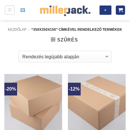
Skip
+
to
content
KEZDŐLAP
/
“350X350X150” CÍMKÉVEL RENDELKEZŐ TERMÉKEK
SZŰRÉS
-20%
-12%