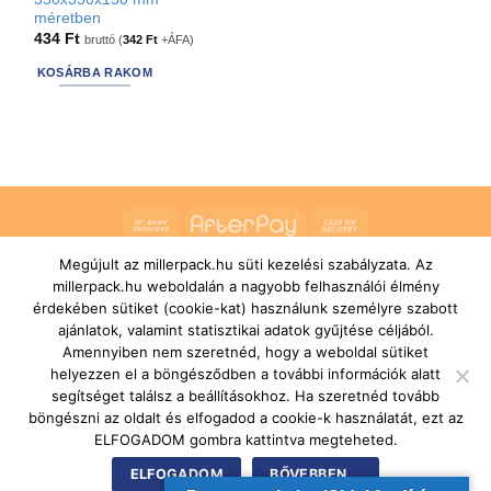
méretben
434
Ft
bruttó (
342
Ft
+ÁFA)
KOSÁRBA RAKOM
Bank
AfterPay
Cash
Transfer
On
Megújult az millerpack.hu süti kezelési szabályzata. Az
RÓLUNK
ÁLTALÁNOS SZERZŐDÉSI FELTÉTELEK
Delivery
SZÁLLÍTÁSI ÉS FIZETÉSI FELTÉTELEK
JOGI NYILATKOZAT
millerpack.hu weboldalán a nagyobb felhasználói élmény
IMPRESSZUM
KAPCSOLAT
ÜGYFÉLSZOLGÁLAT
érdekében sütiket (cookie-kat) használunk személyre szabott
FELIRATKOZÁS HÍRLEVÉLRE
ajánlatok, valamint statisztikai adatok gyűjtése céljából.
Copyright 2026 ©
MILLERPACK.HU
Powered by
Printroom Bt. -
Amennyiben nem szeretnéd, hogy a weboldal sütiket
Hungary
helyezzen el a böngésződben a további információk alatt
segítséget találsz a beállításokhoz. Ha szeretnéd tovább
böngészni az oldalt és elfogadod a cookie-k használatát, ezt az
ELFOGADOM gombra kattintva megteheted.
ELFOGADOM
BŐVEBBEN...