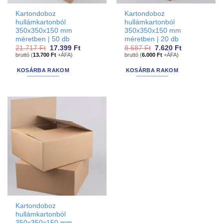
Kartondoboz
Kartondoboz
hullámkartonból
hullámkartonból
350x350x150 mm
350x350x150 mm
méretben | 50 db
méretben | 20 db
Original
Current
Original
Current
21.717
Ft
17.399
Ft
8.687
Ft
7.620
Ft
price
price
price
price
bruttó (
13.700
Ft
+ÁFA)
bruttó (
6.000
Ft
+ÁFA)
was:
is:
was:
is:
21.717 Ft.
17.399 Ft.
8.687 Ft.
7.620 Ft.
KOSÁRBA RAKOM
KOSÁRBA RAKOM
Kartondoboz
hullámkartonból
350x350x150 mm