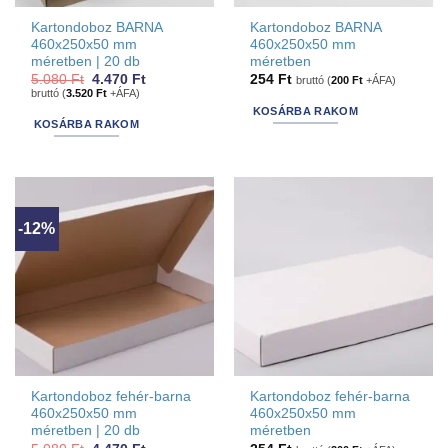
Kartondoboz BARNA
Kartondoboz BARNA
460x250x50 mm
460x250x50 mm
méretben | 20 db
méretben
Original
Current
5.080
Ft
4.470
Ft
254
Ft
bruttó (
200
Ft
+ÁFA)
price
price
bruttó (
3.520
Ft
+ÁFA)
was:
is:
KOSÁRBA RAKOM
5.080 Ft.
4.470 Ft.
KOSÁRBA RAKOM
-12%
Kartondoboz fehér-barna
Kartondoboz fehér-barna
460x250x50 mm
460x250x50 mm
méretben | 20 db
méretben