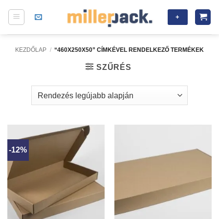
Skip
+
to
content
KEZDŐLAP
/
“460X250X50” CÍMKÉVEL RENDELKEZŐ TERMÉKEK
SZŰRÉS
-12%