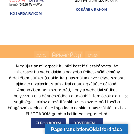
Original
Current
5.080
Ft
4.470
Ft
254
Ft
bruttó (
200
Ft
+ÁFA)
price
price
bruttó (
3.520
Ft
+ÁFA)
was:
is:
KOSÁRBA RAKOM
5.080 Ft.
4.470 Ft.
KOSÁRBA RAKOM
Bank
AfterPay
Cash
Transfer
On
Megújult az millerpack.hu süti kezelési szabályzata. Az
RÓLUNK
ÁLTALÁNOS SZERZŐDÉSI FELTÉTELEK
Delivery
SZÁLLÍTÁSI ÉS FIZETÉSI FELTÉTELEK
JOGI NYILATKOZAT
millerpack.hu weboldalán a nagyobb felhasználói élmény
IMPRESSZUM
KAPCSOLAT
ÜGYFÉLSZOLGÁLAT
érdekében sütiket (cookie-kat) használunk személyre szabott
FELIRATKOZÁS HÍRLEVÉLRE
ajánlatok, valamint statisztikai adatok gyűjtése céljából.
Copyright 2026 ©
MILLERPACK.HU
Powered by
Printroom Bt. -
Amennyiben nem szeretnéd, hogy a weboldal sütiket
Hungary
helyezzen el a böngésződben a további információk alatt
segítséget találsz a beállításokhoz. Ha szeretnéd tovább
böngészni az oldalt és elfogadod a cookie-k használatát, ezt az
ELFOGADOM gombra kattintva megteheted.
ELFOGADOM
BŐVEBBEN...
Page translation/Oldal fordítása