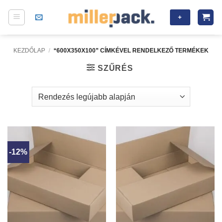
Skip
+
to
content
KEZDŐLAP
/
“600X350X100” CÍMKÉVEL RENDELKEZŐ TERMÉKEK
SZŰRÉS
-12%