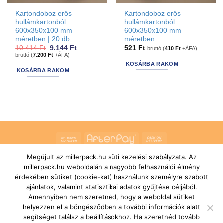
Kartondoboz erős
Kartondoboz erős
hullámkartonból
hullámkartonból
600x350x100 mm
600x350x100 mm
méretben | 20 db
méretben
Original
Current
10.414
Ft
9.144
Ft
521
Ft
bruttó (
410
Ft
+ÁFA)
price
price
bruttó (
7.200
Ft
+ÁFA)
was:
is:
KOSÁRBA RAKOM
10.414 Ft.
9.144 Ft.
KOSÁRBA RAKOM
Bank
AfterPay
Cash
Transfer
On
Megújult az millerpack.hu süti kezelési szabályzata. Az
RÓLUNK
ÁLTALÁNOS SZERZŐDÉSI FELTÉTELEK
Delivery
millerpack.hu weboldalán a nagyobb felhasználói élmény
SZÁLLÍTÁSI ÉS FIZETÉSI FELTÉTELEK
JOGI NYILATKOZAT
IMPRESSZUM
KAPCSOLAT
ÜGYFÉLSZOLGÁLAT
érdekében sütiket (cookie-kat) használunk személyre szabott
FELIRATKOZÁS HÍRLEVÉLRE
ajánlatok, valamint statisztikai adatok gyűjtése céljából.
Copyright 2026 ©
MILLERPACK.HU
Powered by
Printroom Bt. -
Amennyiben nem szeretnéd, hogy a weboldal sütiket
Hungary
helyezzen el a böngésződben a további információk alatt
segítséget találsz a beállításokhoz. Ha szeretnéd tovább