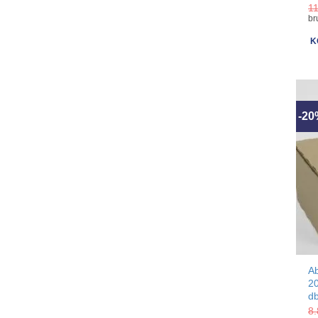
1
br
K
-2
A
2
d
8