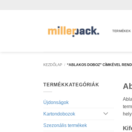
Skip
to
content
TERMÉKEK
KEZDŐLAP
/
“ABLAKOS DOBOZ” CÍMKÉVEL REN
Ab
TERMÉKKATEGÓRIÁK
Abla
Újdonságok
ter
hely
Kartondobozok
Szezonális termékek
Kif