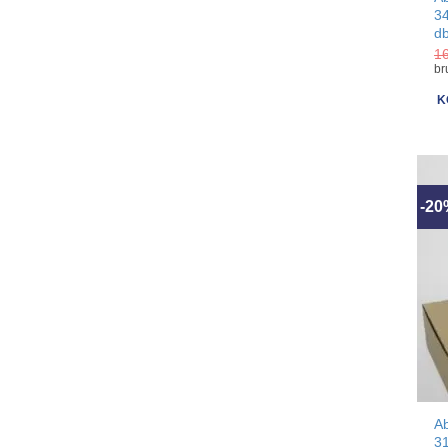
3
d
1
br
K
-2
A
3