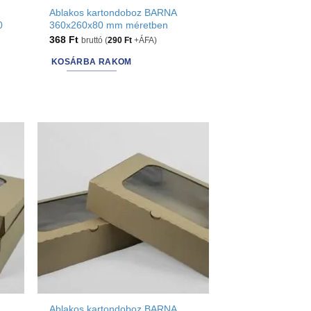
Ablakos kartondoboz BARNA
0
360x260x80 mm méretben
368
Ft
bruttó (
290
Ft
+ÁFA)
KOSÁRBA RAKOM
Ablakos kartondoboz BARNA