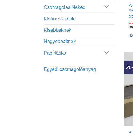
A
Csomagolás Neked
3
d
Kíváncsiaknak
1
br
Kisebbeknek
K
Nagyobbaknak
Papírtáska
-2
Egyedi csomagolóanyag
A