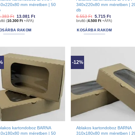
40x220x80 mm méretben | 50
340x220x80 mm méretben | 2
b
db
Original
Current
Original
Current
6.383
Ft
13.081
Ft
6.553
Ft
5.715
Ft
price
price
price
price
uttó (
10.300
Ft
+ÁFA)
bruttó (
4.500
Ft
+ÁFA)
was:
is:
was:
is:
16.383 Ft.
13.081 Ft.
6.553 Ft.
5.715 Ft.
OSÁRBA RAKOM
KOSÁRBA RAKOM
0%
-12%
blakos kartondoboz BARNA
Ablakos kartondoboz BARNA
10x180x80 mm méretben | 50
310x180x80 mm méretben | 2