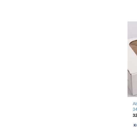
A
3
3
K