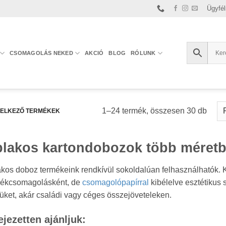
Ügyfél
CSOMAGOLÁS NEKED
AKCIÓ
BLOG
RÓLUNK
Sorte
1–24 termék, összesen 30 db
DELKEZŐ TERMÉKEK
by
latest
lakos kartondobozok több méretbe
kos doboz termékeink rendkívül sokoldalúan felhasználhatók.
mékcsomagolásként, de
csomagolópapírral
kibélelve esztétikus
üket, akár családi vagy céges összejöveteleken.
ejezetten ajánljuk: