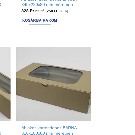
0
340x220x80 mm méretben
328
Ft
bruttó (
258
Ft
+ÁFA)
KOSÁRBA RAKOM
Ablakos kartondoboz BARNA
0
310x180x80 mm méretben