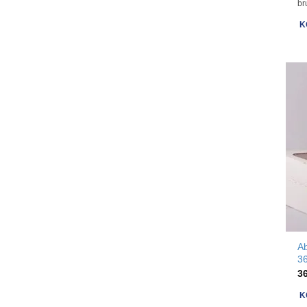
br
K
A
3
3
K