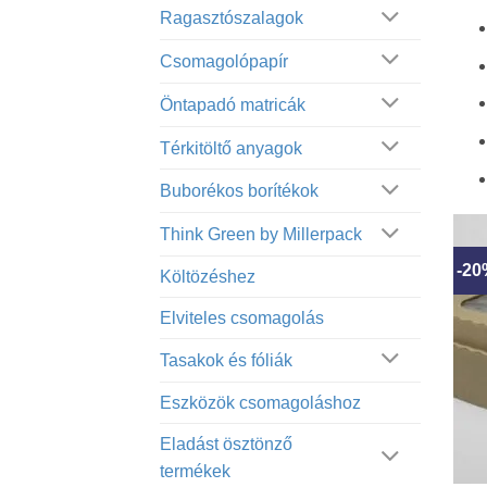
Ragasztószalagok
Csomagolópapír
Öntapadó matricák
Térkitöltő anyagok
Buborékos borítékok
Think Green by Millerpack
-2
Költözéshez
Elviteles csomagolás
Tasakok és fóliák
Eszközök csomagoláshoz
Eladást ösztönző
termékek