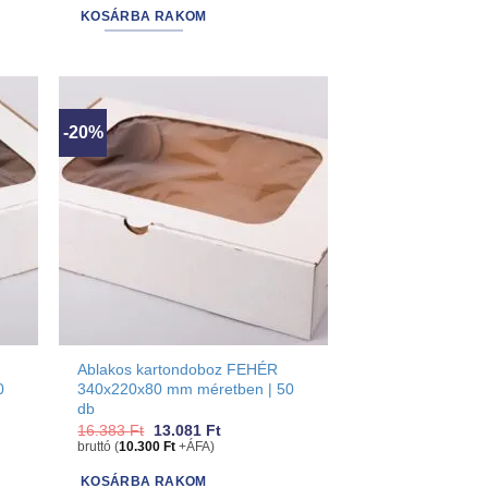
18.415 Ft.
14.732 Ft.
KOSÁRBA RAKOM
-20%
Ablakos kartondoboz FEHÉR
0
340x220x80 mm méretben | 50
db
Original
Current
16.383
Ft
13.081
Ft
price
price
bruttó (
10.300
Ft
+ÁFA)
was:
is:
16.383 Ft.
13.081 Ft.
KOSÁRBA RAKOM