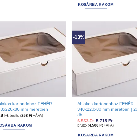
7.366 Ft.
6.477 Ft.
KOSÁRBA RAKOM
-13%
blakos kartondoboz FEHÉR
Ablakos kartondoboz FEHÉR
40x220x80 mm méretben
340x220x80 mm méretben | 2
db
28
Ft
bruttó (
258
Ft
+ÁFA)
Original
Current
6.553
Ft
5.715
Ft
price
price
OSÁRBA RAKOM
bruttó (
4.500
Ft
+ÁFA)
was:
is:
6.553 Ft.
5.715 Ft.
KOSÁRBA RAKOM