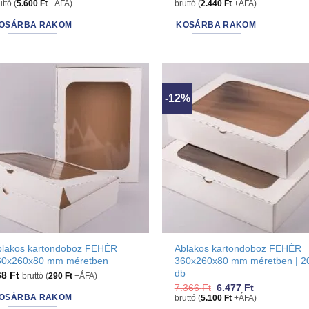
price
price
price
price
uttó (
5.600
Ft
+ÁFA)
bruttó (
2.440
Ft
+ÁFA)
was:
is:
was:
is:
8.890 Ft.
7.112 Ft.
3.556 Ft.
3.099 Ft.
OSÁRBA RAKOM
KOSÁRBA RAKOM
-12%
blakos kartondoboz FEHÉR
Ablakos kartondoboz FEHÉR
60x260x80 mm méretben
360x260x80 mm méretben | 2
db
68
Ft
bruttó (
290
Ft
+ÁFA)
Original
Current
7.366
Ft
6.477
Ft
price
price
OSÁRBA RAKOM
bruttó (
5.100
Ft
+ÁFA)
was:
is: