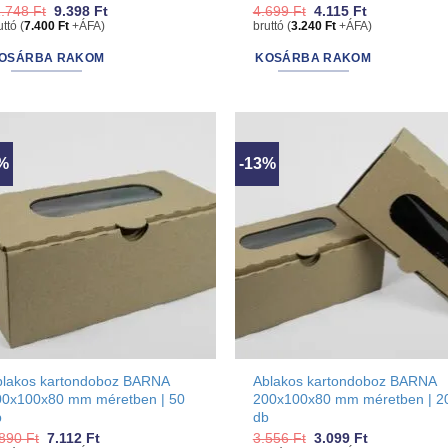
Original
Current
Original
Current
1.748
Ft
9.398
Ft
4.699
Ft
4.115
Ft
price
price
price
price
uttó (
7.400
Ft
+ÁFA)
bruttó (
3.240
Ft
+ÁFA)
was:
is:
was:
is:
11.748 Ft.
9.398 Ft.
4.699 Ft.
4.115 Ft.
OSÁRBA RAKOM
KOSÁRBA RAKOM
0%
-13%
blakos kartondoboz BARNA
Ablakos kartondoboz BARNA
00x100x80 mm méretben | 50
200x100x80 mm méretben | 2
b
db
Original
Current
Original
Current
.890
Ft
7.112
Ft
3.556
Ft
3.099
Ft