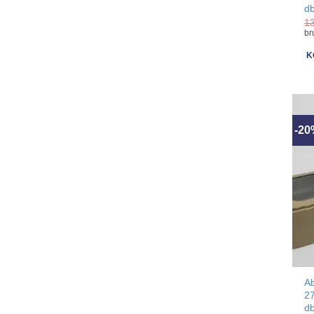
d
1
br
K
-2
A
2
d