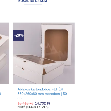
KOSÁRBA RAKOM
-20%
Ablakos kartondoboz FEHÉR
0
360x260x80 mm méretben | 50
db
Original
Current
18.415
Ft
14.732
Ft
price
price
bruttó (
11.600
Ft
+ÁFA)
was:
is: