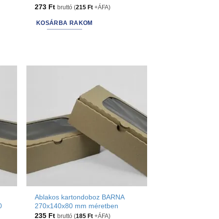
273
Ft
bruttó (
215
Ft
+ÁFA)
KOSÁRBA RAKOM
Ablakos kartondoboz BARNA
0
270x140x80 mm méretben
235
Ft
bruttó (
185
Ft
+ÁFA)