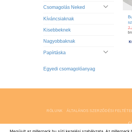
Csomagolás Neked
B
Kíváncsiaknak
s
7
Kisebbeknek
br
Nagyobbaknak
K
Papírtáska
Egyedi csomagolóanyag
RÓLUNK
ÁLTALÁNOS SZERZŐDÉSI FELTÉTE
C
Megújult az millerpack.hu süti kezelési szabályzata. Az millerpac