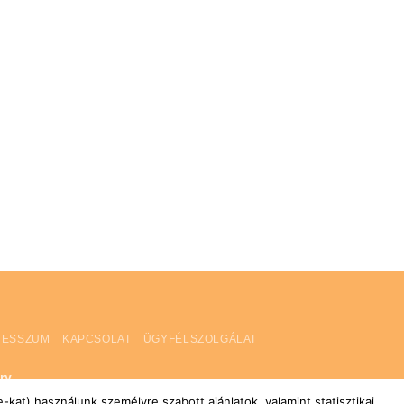
RESSZUM
KAPCSOLAT
ÜGYFÉLSZOLGÁLAT
ry
kat) használunk személyre szabott ajánlatok, valamint statisztikai