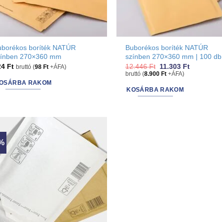
uborékos boríték NATÚR
Buborékos boríték NATÚR
zínben 270×360 mm
színben 270×360 mm | 100 db
Original
Current
24
Ft
12.446
Ft
11.303
Ft
bruttó (
98
Ft
+ÁFA)
price
price
bruttó (
8.900
Ft
+ÁFA)
was:
is:
OSÁRBA RAKOM
12.446 Ft.
11.303 Ft.
KOSÁRBA RAKOM
4%