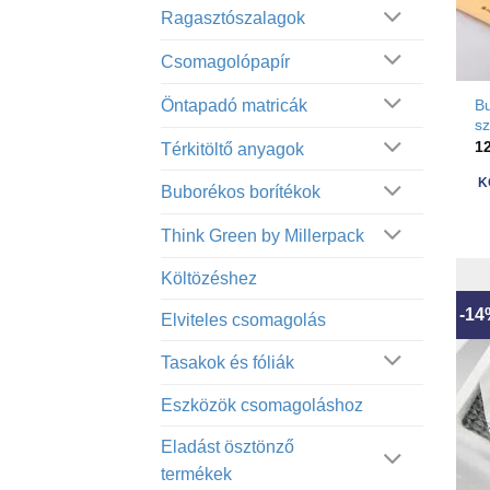
Ragasztószalagok
Csomagolópapír
Öntapadó matricák
B
s
1
Térkitöltő anyagok
K
Buborékos borítékok
Think Green by Millerpack
Költözéshez
-1
Elviteles csomagolás
Tasakok és fóliák
Eszközök csomagoláshoz
Eladást ösztönző
termékek