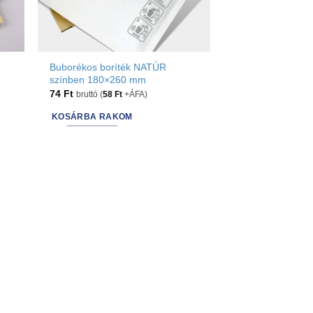
Buborékos boríték NATÚR
színben 180×260 mm
74
Ft
bruttó (
58
Ft
+ÁFA)
KOSÁRBA RAKOM