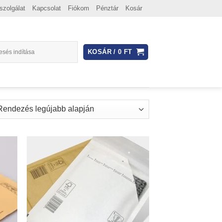
szolgálat
Kapcsolat
Fiókom
Pénztár
Kosár
KOSÁR /
0
FT
d