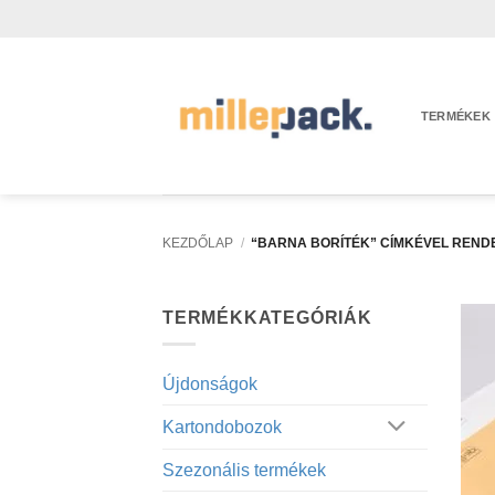
Skip
to
content
TERMÉKEK
KEZDŐLAP
/
“BARNA BORÍTÉK” CÍMKÉVEL REND
TERMÉKKATEGÓRIÁK
Újdonságok
Kartondobozok
Szezonális termékek