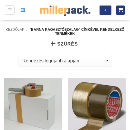
Skip
+
to
content
KEZDŐLAP
/
“BARNA RAGASZTÓSZALAG” CÍMKÉVEL RENDELKEZŐ
TERMÉKEK
SZŰRÉS