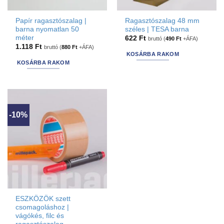
Papír ragasztószalag |
Ragasztószalag 48 mm
barna nyomatlan 50
széles | TESA barna
méter
622
Ft
bruttó (
490
Ft
+ÁFA)
1.118
Ft
bruttó (
880
Ft
+ÁFA)
KOSÁRBA RAKOM
KOSÁRBA RAKOM
-10%
ESZKÖZÖK szett
csomagoláshoz |
vágókés, filc és