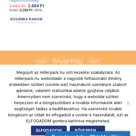
ragasztószalag
Original
Current
1.842
Ft
1.664
Ft
price
price
bruttó (
1.310
Ft
+ÁFA)
was:
is:
1.842 Ft.
1.664 Ft.
KOSÁRBA RAKOM
Bank
AfterPay
Cash
Transfer
On
Megújult az millerpack.hu süti kezelési szabályzata. Az
RÓLUNK
ÁLTALÁNOS SZERZŐDÉSI FELTÉTELEK
Delivery
SZÁLLÍTÁSI ÉS FIZETÉSI FELTÉTELEK
JOGI NYILATKOZAT
millerpack.hu weboldalán a nagyobb felhasználói élmény
IMPRESSZUM
KAPCSOLAT
ÜGYFÉLSZOLGÁLAT
érdekében sütiket (cookie-kat) használunk személyre szabott
FELIRATKOZÁS HÍRLEVÉLRE
ajánlatok, valamint statisztikai adatok gyűjtése céljából.
Copyright 2026 ©
MILLERPACK.HU
Powered by
Printroom Bt. -
Amennyiben nem szeretnéd, hogy a weboldal sütiket
Hungary
helyezzen el a böngésződben a további információk alatt
segítséget találsz a beállításokhoz. Ha szeretnéd tovább
böngészni az oldalt és elfogadod a cookie-k használatát, ezt az
ELFOGADOM gombra kattintva megteheted.
ELFOGADOM
BŐVEBBEN...