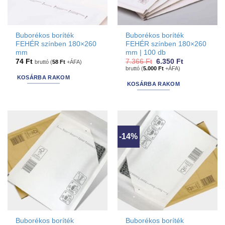
Buborékos boríték
Buborékos boríték
FEHÉR színben 180×260
FEHÉR színben 180×260
mm
mm | 100 db
Original
Current
74
Ft
7.366
Ft
6.350
Ft
bruttó (
58
Ft
+ÁFA)
price
price
bruttó (
5.000
Ft
+ÁFA)
was:
is:
KOSÁRBA RAKOM
7.366 Ft.
6.350 Ft.
KOSÁRBA RAKOM
-14%
Buborékos boríték
Buborékos boríték