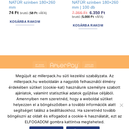
NATÚR színben 180×260
NATÚR színben 180×260
mm
mm | 100 db
Original
Current
74
Ft
7.366
Ft
6.350
Ft
bruttó (
58
Ft
+ÁFA)
price
price
bruttó (
5.000
Ft
+ÁFA)
was:
is:
KOSÁRBA RAKOM
7.366 Ft.
6.350 Ft.
KOSÁRBA RAKOM
Bank
AfterPay
Cash
Transfer
On
Megújult az millerpack.hu süti kezelési szabályzata. Az
RÓLUNK
ÁLTALÁNOS SZERZŐDÉSI FELTÉTELEK
Delivery
SZÁLLÍTÁSI ÉS FIZETÉSI FELTÉTELEK
JOGI NYILATKOZAT
millerpack.hu weboldalán a nagyobb felhasználói élmény
IMPRESSZUM
KAPCSOLAT
ÜGYFÉLSZOLGÁLAT
érdekében sütiket (cookie-kat) használunk személyre szabott
FELIRATKOZÁS HÍRLEVÉLRE
ajánlatok, valamint statisztikai adatok gyűjtése céljából.
Copyright 2026 ©
MILLERPACK.HU
Powered by
Printroom Bt. -
Amennyiben nem szeretnéd, hogy a weboldal sütiket
Hungary
helyezzen el a böngésződben a további információk alatt
segítséget találsz a beállításokhoz. Ha szeretnéd tovább
böngészni az oldalt és elfogadod a cookie-k használatát, ezt az
ELFOGADOM gombra kattintva megteheted.