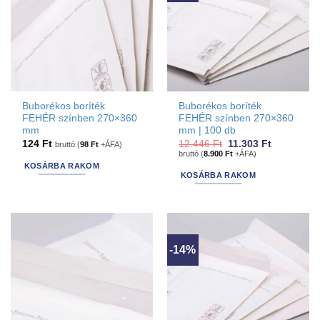
Buborékos boríték
Buborékos boríték
FEHÉR színben 270×360
FEHÉR színben 270×360
mm
mm | 100 db
Original
Current
124
Ft
12.446
Ft
11.303
Ft
bruttó (
98
Ft
+ÁFA)
price
price
bruttó (
8.900
Ft
+ÁFA)
was:
is:
KOSÁRBA RAKOM
12.446 Ft.
11.303 Ft.
KOSÁRBA RAKOM
-14%