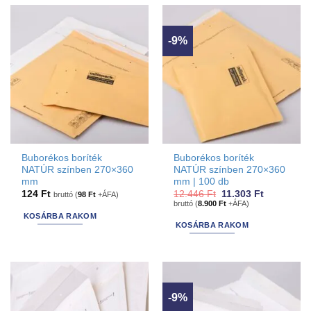
-9%
Buborékos boríték
Buborékos boríték
NATÚR színben 270×360
NATÚR színben 270×360
mm
mm | 100 db
Original
Current
124
Ft
12.446
Ft
11.303
Ft
bruttó (
98
Ft
+ÁFA)
price
price
bruttó (
8.900
Ft
+ÁFA)
was:
is:
KOSÁRBA RAKOM
12.446 Ft.
11.303 Ft.
KOSÁRBA RAKOM
-9%