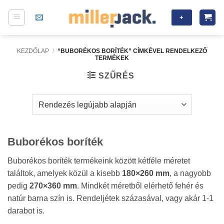
Skip
+
to
content
KEZDŐLAP
/
“BUBORÉKOS BORÍTÉK” CÍMKÉVEL RENDELKEZŐ
TERMÉKEK
SZŰRÉS
Buborékos boríték
Buborékos boríték termékeink között kétféle méretet
találtok, amelyek közül a kisebb
180×260 mm
, a nagyobb
pedig
270×360 mm
. Mindkét méretből elérhető fehér és
natúr barna szín is. Rendeljétek százasával, vagy akár 1-1
darabot is.