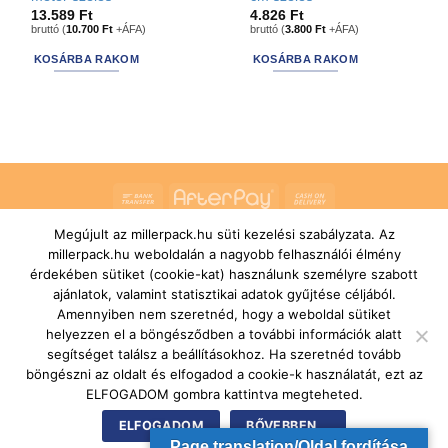
13.589
Ft
4.826
Ft
bruttó (
10.700
Ft
+ÁFA)
bruttó (
3.800
Ft
+ÁFA)
KOSÁRBA RAKOM
KOSÁRBA RAKOM
Bank
AfterPay
Cash
Transfer
On
Megújult az millerpack.hu süti kezelési szabályzata. Az
RÓLUNK
ÁLTALÁNOS SZERZŐDÉSI FELTÉTELEK
Delivery
SZÁLLÍTÁSI ÉS FIZETÉSI FELTÉTELEK
JOGI NYILATKOZAT
millerpack.hu weboldalán a nagyobb felhasználói élmény
IMPRESSZUM
KAPCSOLAT
ÜGYFÉLSZOLGÁLAT
érdekében sütiket (cookie-kat) használunk személyre szabott
FELIRATKOZÁS HÍRLEVÉLRE
ajánlatok, valamint statisztikai adatok gyűjtése céljából.
Copyright 2026 ©
MILLERPACK.HU
Powered by
Printroom Bt. -
Amennyiben nem szeretnéd, hogy a weboldal sütiket
Hungary
helyezzen el a böngésződben a további információk alatt
segítséget találsz a beállításokhoz. Ha szeretnéd tovább
böngészni az oldalt és elfogadod a cookie-k használatát, ezt az
ELFOGADOM gombra kattintva megteheted.
ELFOGADOM
BŐVEBBEN...
Page translation/Oldal fordítása