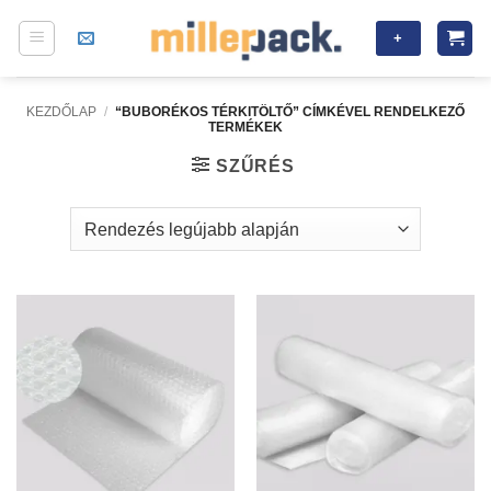
Skip
+
to
content
KEZDŐLAP
/
“BUBORÉKOS TÉRKITÖLTŐ” CÍMKÉVEL RENDELKEZŐ
TERMÉKEK
SZŰRÉS