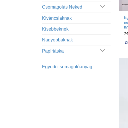
Csomagolás Neked
Eg
Kíváncsiaknak
c
50
Kisebbeknek
7
Nagyobbaknak
O
Th
Papírtáska
pr
h
Egyedi csomagolóanyag
op
th
m
b
c
o
th
pr
p