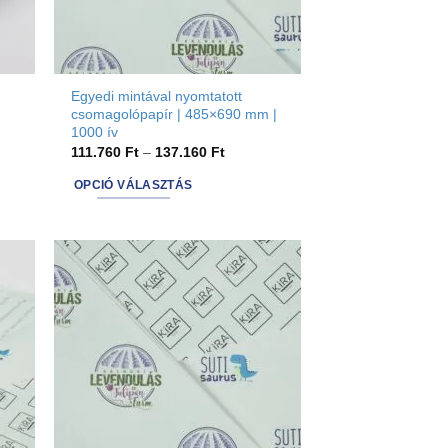
Egyedi mintával nyomtatott
csomagolópapír | 485×690 mm |
1000 ív
Ártartomány:
111.760
Ft
–
137.160
Ft
111.760 Ft
-
OPCIÓ VÁLASZTÁS
137.160 Ft
This
product
has
options
that
may
be
chosen
on
the
product