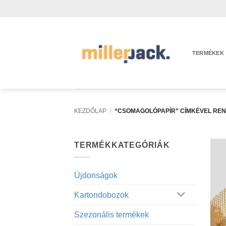
Skip
to
content
TERMÉKEK
KEZDŐLAP
/
“CSOMAGOLÓPAPÍR” CÍMKÉVEL RE
TERMÉKKATEGÓRIÁK
Újdonságok
Kartondobozok
Szezonális termékek