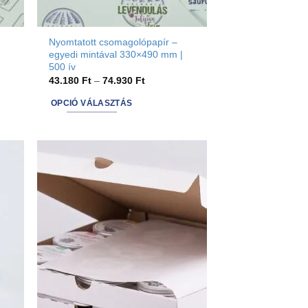
page
Nyomtatott csomagolópapír –
egyedi mintával 330×490 mm |
500 ív
ány:
Ártartomány:
43.180
Ft
–
74.930
Ft
t
43.180 Ft
-
OPCIÓ VÁLASZTÁS
t
74.930 Ft
This
product
has
options
that
may
be
chosen
on
the
product
page