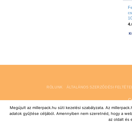
F
c
10
4
K
RÓLUNK
ÁLTALÁNOS SZERZŐDÉSI FELTÉTE
C
Megújult az millerpack.hu süti kezelési szabályzata. Az millerpac
adatok gyűjtése céljából. Amennyiben nem szeretnéd, hogy a webol
az oldalt és