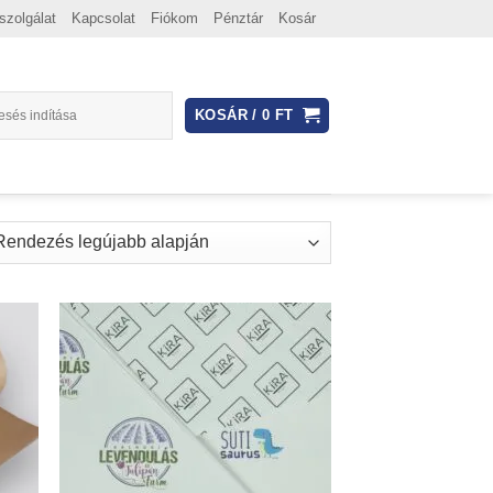
szolgálat
Kapcsolat
Fiókom
Pénztár
Kosár
KOSÁR /
0
FT
d