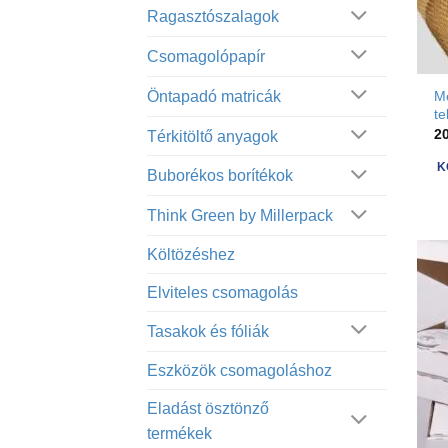
Ragasztószalagok
Csomagolópapír
Öntapadó matricák
M
te
2
Térkitöltő anyagok
K
Buborékos borítékok
Think Green by Millerpack
Költözéshez
Elviteles csomagolás
Tasakok és fóliák
Eszközök csomagoláshoz
Eladást ösztönző
termékek