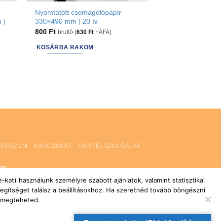
Nyomtatott csomagolópapír
 |
330×490 mm | 20 ív
800
Ft
bruttó (
630
Ft
+ÁFA)
KOSÁRBA RAKOM
RESSZUM
KAPCSOLAT
ÜGYFÉLSZOLGÁLAT
ry
kat) használunk személyre szabott ajánlatok, valamint statisztikai
egítséget találsz a beállításokhoz. Ha szeretnéd tovább böngészni
a megteheted.