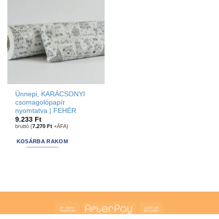
Ünnepi, KARÁCSONYI
csomagolópapír
nyomtatva | FEHÉR
9.233
Ft
bruttó (
7.270
Ft
+ÁFA)
KOSÁRBA RAKOM
Bank
AfterPay
Cash