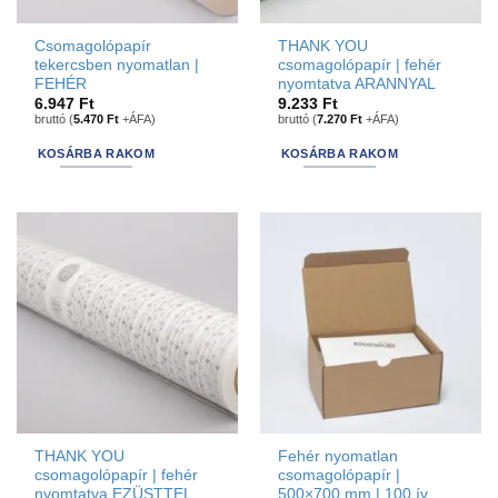
Csomagolópapír
THANK YOU
tekercsben nyomatlan |
csomagolópapír | fehér
FEHÉR
nyomtatva ARANNYAL
6.947
Ft
9.233
Ft
bruttó (
5.470
Ft
+ÁFA)
bruttó (
7.270
Ft
+ÁFA)
KOSÁRBA RAKOM
KOSÁRBA RAKOM
THANK YOU
Fehér nyomatlan
csomagolópapír | fehér
csomagolópapír |
nyomtatva EZÜSTTEL
500×700 mm | 100 ív