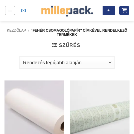
Skip
+
to
content
KEZDŐLAP
/
“FEHÉR CSOMAGOLÓPAPÍR” CÍMKÉVEL RENDELKEZŐ
TERMÉKEK
SZŰRÉS