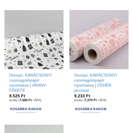
Ünnepi, KARÁCSONYI
Ünnepi, KARÁCSONYI
csomagolópapír
csomagolópapír
nyomtatva | ARANY-
nyomtatva | FEHÉR
FEKETE
pirossal
9.525
Ft
9.233
Ft
bruttó (
7.500
Ft
+ÁFA)
bruttó (
7.270
Ft
+ÁFA)
KOSÁRBA RAKOM
KOSÁRBA RAKOM