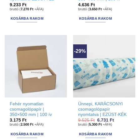
9.233
Ft
4.636
Ft
bruttó (
7.270
Ft
+ÁFA)
bruttó (
3.650
Ft
+ÁFA)
KOSÁRBA RAKOM
KOSÁRBA RAKOM
-29%
Fehér nyomatlan
Ünnepi, KARÁCSONYI
csomagolópapír |
csomagolópapír
350×500 mm | 100 ív
nyomtatva | EZÜST-KÉK
Original
Current
3.175
Ft
9.525
Ft
6.731
Ft
price
price
bruttó (
2.500
Ft
+ÁFA)
bruttó (
5.300
Ft
+ÁFA)
was:
is:
9.525 Ft.
6.731 Ft.
KOSÁRBA RAKOM
KOSÁRBA RAKOM