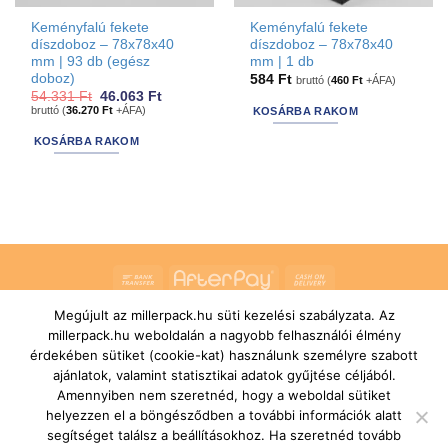
Keményfalú fekete
Keményfalú fekete
díszdoboz – 78x78x40
díszdoboz – 78x78x40
mm | 93 db (egész
mm | 1 db
doboz)
584
Ft
bruttó (
460
Ft
+ÁFA)
Original
Current
54.331
Ft
46.063
Ft
price
price
bruttó (
36.270
Ft
+ÁFA)
KOSÁRBA RAKOM
was:
is:
54.331 Ft.
46.063 Ft.
KOSÁRBA RAKOM
Bank
AfterPay
Cash
Transfer
On
Megújult az millerpack.hu süti kezelési szabályzata. Az
RÓLUNK
ÁLTALÁNOS SZERZŐDÉSI FELTÉTELEK
Delivery
millerpack.hu weboldalán a nagyobb felhasználói élmény
SZÁLLÍTÁSI ÉS FIZETÉSI FELTÉTELEK
JOGI NYILATKOZAT
IMPRESSZUM
KAPCSOLAT
ÜGYFÉLSZOLGÁLAT
érdekében sütiket (cookie-kat) használunk személyre szabott
FELIRATKOZÁS HÍRLEVÉLRE
ajánlatok, valamint statisztikai adatok gyűjtése céljából.
Copyright 2026 ©
MILLERPACK.HU
Powered by
Printroom Bt. -
Amennyiben nem szeretnéd, hogy a weboldal sütiket
Hungary
helyezzen el a böngésződben a további információk alatt
segítséget találsz a beállításokhoz. Ha szeretnéd tovább