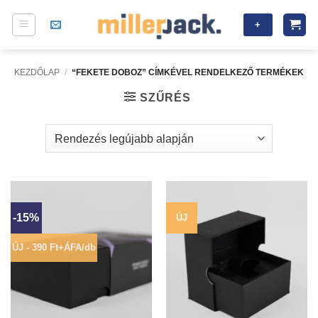
Skip
+
to
content
KEZDŐLAP
/
“FEKETE DOBOZ” CÍMKÉVEL RENDELKEZŐ TERMÉKEK
SZŰRÉS
-15%
ÚJ
ÚJ - 390 Ft+ÁFA/db