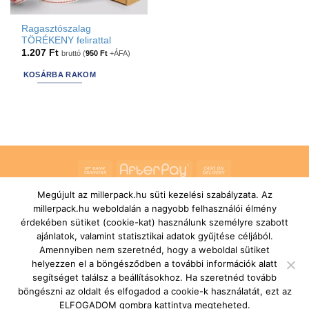
Ragasztószalag
TÖRÉKENY felirattal
1.207
Ft
bruttó (
950
Ft
+ÁFA)
KOSÁRBA RAKOM
Bank
AfterPay
Cash
Transfer
On
Megújult az millerpack.hu süti kezelési szabályzata. Az
RÓLUNK
ÁLTALÁNOS SZERZŐDÉSI FELTÉTELEK
Delivery
millerpack.hu weboldalán a nagyobb felhasználói élmény
SZÁLLÍTÁSI ÉS FIZETÉSI FELTÉTELEK
JOGI NYILATKOZAT
IMPRESSZUM
KAPCSOLAT
ÜGYFÉLSZOLGÁLAT
érdekében sütiket (cookie-kat) használunk személyre szabott
FELIRATKOZÁS HÍRLEVÉLRE
ajánlatok, valamint statisztikai adatok gyűjtése céljából.
Copyright 2026 ©
MILLERPACK.HU
Powered by
Printroom Bt. -
Amennyiben nem szeretnéd, hogy a weboldal sütiket
Hungary
helyezzen el a böngésződben a további információk alatt
segítséget találsz a beállításokhoz. Ha szeretnéd tovább
böngészni az oldalt és elfogadod a cookie-k használatát, ezt az
ELFOGADOM gombra kattintva megteheted.