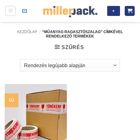
Skip
+
to
content
KEZDŐLAP
/
“MŰANYAG RAGASZTÓSZALAG” CÍMKÉVEL
RENDELKEZŐ TERMÉKEK
SZŰRÉS
ÚJ