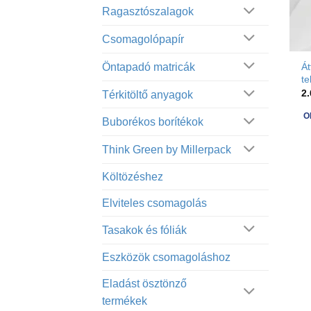
Ragasztószalagok
Csomagolópapír
Öntapadó matricák
Át
t
2
Térkitöltő anyagok
O
Buborékos borítékok
E
a
Think Green by Millerpack
te
Költözéshez
tö
va
Elviteles csomagolás
va
A
Tasakok és fóliák
vá
Eszközök csomagoláshoz
a
te
Eladást ösztönző
vá
termékek
ki