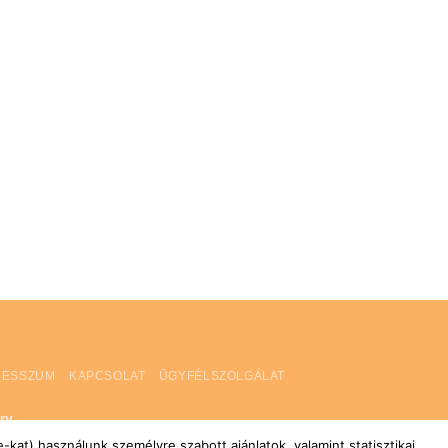
RESSZUM
KAPCSOLAT
ÜGYFÉLSZOLGÁLAT
ry
kat) használunk személyre szabott ajánlatok, valamint statisztikai