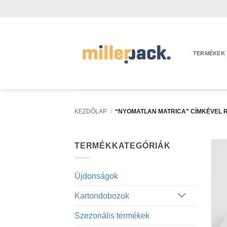
Skip
to
content
TERMÉKEK
KEZDŐLAP
/
“NYOMATLAN MATRICA” CÍMKÉVEL
TERMÉKKATEGÓRIÁK
Újdonságok
Kartondobozok
Szezonális termékek