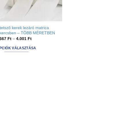
tetsző kerek lezáró matrica
ekercsben – TÖBB MÉRETBEN
Ártartomány:
.667
Ft
–
4.001
Ft
2.667 Ft
-
PCIÓK VÁLASZTÁSA
4.001 Ft
nnek
rméknek
bb
riációja
n.
ltozatok
rmékoldalon
laszthatók