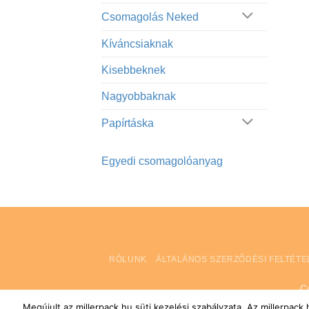
Csomagolás Neked
Kíváncsiaknak
Kisebbeknek
Nagyobbaknak
Papírtáska
Egyedi csomagolóanyag
RÓLUNK
ÁLTALÁNOS SZERZŐDÉSI FELTÉTE
C
Megújult az millerpack.hu süti kezelési szabályzata. Az millerpac