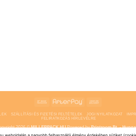
Bank
AfterPay
Cash
Transfer
On
LEK
SZÁLLÍTÁSI ÉS FIZETÉSI FELTÉTELEK
JOGI NYILATKOZAT
IMP
Delivery
FELIRATKOZÁS HÍRLEVÉLRE
opyright 2026 ©
MILLERPACK.HU
Powered by
Printroom Bt. - Hunga
k.hu weboldalán a nagyobb felhasználói élmény érdekében sütiket (cookie-