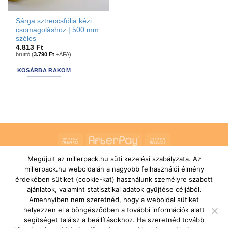
Sárga sztreccsfólia kézi
csomagoláshoz | 500 mm
széles
4.813
Ft
bruttó (
3.790
Ft
+ÁFA)
KOSÁRBA RAKOM
Bank
AfterPay
Cash
Transfer
On
Megújult az millerpack.hu süti kezelési szabályzata. Az
RÓLUNK
ÁLTALÁNOS SZERZŐDÉSI FELTÉTELEK
Delivery
millerpack.hu weboldalán a nagyobb felhasználói élmény
SZÁLLÍTÁSI ÉS FIZETÉSI FELTÉTELEK
JOGI NYILATKOZAT
IMPRESSZUM
KAPCSOLAT
ÜGYFÉLSZOLGÁLAT
érdekében sütiket (cookie-kat) használunk személyre szabott
FELIRATKOZÁS HÍRLEVÉLRE
ajánlatok, valamint statisztikai adatok gyűjtése céljából.
Copyright 2026 ©
MILLERPACK.HU
Powered by
Printroom Bt. -
Amennyiben nem szeretnéd, hogy a weboldal sütiket
Hungary
helyezzen el a böngésződben a további információk alatt
segítséget találsz a beállításokhoz. Ha szeretnéd tovább