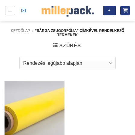
Skip
+
to
content
KEZDŐLAP
/
“SÁRGA ZSUGORFÓLIA” CÍMKÉVEL RENDELKEZŐ
TERMÉKEK
SZŰRÉS