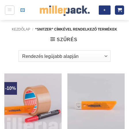
Skip
+
to
content
KEZDŐLAP
/
“SNITZER” CÍMKÉVEL RENDELKEZŐ TERMÉKEK
SZŰRÉS
-10%