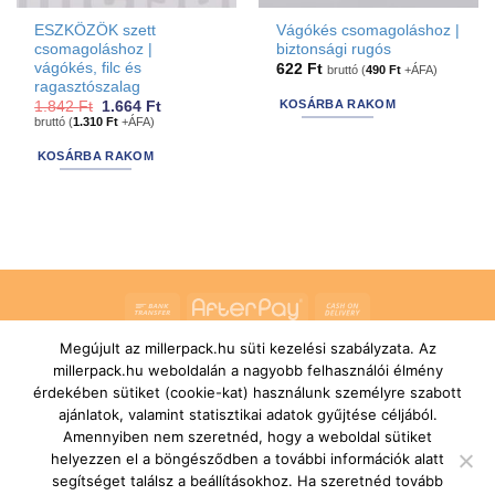
ESZKÖZÖK szett
Vágókés csomagoláshoz |
csomagoláshoz |
biztonsági rugós
vágókés, filc és
622
Ft
bruttó (
490
Ft
+ÁFA)
ragasztószalag
KOSÁRBA RAKOM
Original
Current
1.842
Ft
1.664
Ft
price
price
bruttó (
1.310
Ft
+ÁFA)
was:
is:
1.842 Ft.
1.664 Ft.
KOSÁRBA RAKOM
Bank
AfterPay
Cash
Transfer
On
Megújult az millerpack.hu süti kezelési szabályzata. Az
RÓLUNK
ÁLTALÁNOS SZERZŐDÉSI FELTÉTELEK
Delivery
millerpack.hu weboldalán a nagyobb felhasználói élmény
SZÁLLÍTÁSI ÉS FIZETÉSI FELTÉTELEK
JOGI NYILATKOZAT
IMPRESSZUM
KAPCSOLAT
ÜGYFÉLSZOLGÁLAT
érdekében sütiket (cookie-kat) használunk személyre szabott
FELIRATKOZÁS HÍRLEVÉLRE
ajánlatok, valamint statisztikai adatok gyűjtése céljából.
Copyright 2026 ©
MILLERPACK.HU
Powered by
Printroom Bt. -
Amennyiben nem szeretnéd, hogy a weboldal sütiket
Hungary
helyezzen el a böngésződben a további információk alatt
segítséget találsz a beállításokhoz. Ha szeretnéd tovább