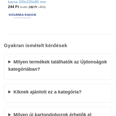
barna 330x220x80 mm
244
Ft
bruttó (
192
Ft
+ÁFA)
Csomagkedvezmények
KOSÁRBA RAKOM
1 db
(5)
5 db
(0)
10 db
(0)
20 db
(5)
50 db
(8)
Forma/szabás
Gyakran ismételt kérdések
Hajtogatással zárható
(13)
Milyen termékek találhatók az Újdonságok
Alul és felül ragasztószalaggal zárható
(0)
kategóriában?
Tető + alj kartondobozok
(2)
Kivitel
Kiknek ajánlott ez a kategória?
Nyomat nélkül
(15)
Nyomtatott
(0)
Egyedileg nyomtatott
(0)
Ablakos
(0)
Milyen új kartondobozok érhetők el