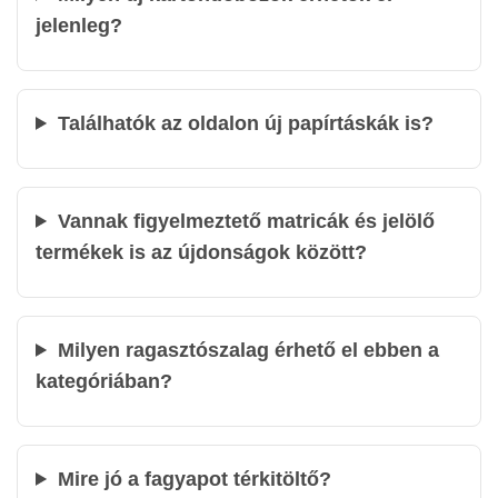
Méret kategória
jelenleg?
Kisebb
(13)
Közepes
(4)
Nagyobb
(0)
Lapos
(4)
Költöztető
(0)
Találhatók az oldalon új papírtáskák is?
Raklaphelyes
(0)
Vannak figyelmeztető matricák és jelölő
termékek is az újdonságok között?
Milyen ragasztószalag érhető el ebben a
kategóriában?
Mire jó a fagyapot térkitöltő?