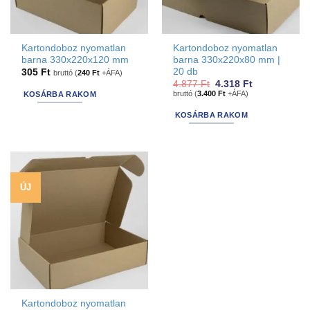
Doboz szélessége
0-100 mm
(2)
101-150 mm
(6)
Kartondoboz nyomatlan
Kartondoboz nyomatlan
151-200 mm
(3)
201 mm felett
(4)
barna 330x220x120 mm
barna 330x220x80 mm |
20 db
305
Ft
bruttó (
240
Ft
+ÁFA)
Original
Current
4.877
Ft
4.318
Ft
price
price
Doboz magassága
bruttó (
3.400
Ft
+ÁFA)
KOSÁRBA RAKOM
was:
is:
4.877 Ft.
4.318 Ft.
KOSÁRBA RAKOM
0-100 mm
(4)
101-150 mm
(11)
151 mm felett
(0)
Alapanyag vastagsága
ÚJ
~3,5 - 4 mm
(0)
0,5 mm
(0)
1,5 mm
(9)
2,5 - 3 mm
(6)
Szín alapanyag
Barna
(10)
Fehér
(3)
Színes
(2)
Kartondoboz nyomatlan