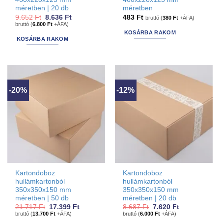
méretben | 20 db
méretben
Original
Current
9.652
Ft
8.636
Ft
483
Ft
bruttó (
380
Ft
+ÁFA)
price
price
bruttó (
6.800
Ft
+ÁFA)
was:
is:
KOSÁRBA RAKOM
9.652 Ft.
8.636 Ft.
KOSÁRBA RAKOM
-20%
-12%
Kartondoboz
Kartondoboz
hullámkartonból
hullámkartonból
350x350x150 mm
350x350x150 mm
méretben | 50 db
méretben | 20 db
Original
Current
Original
Current
21.717
Ft
17.399
Ft
8.687
Ft
7.620
Ft
price
price
price
price
bruttó (
13.700
Ft
+ÁFA)
bruttó (
6.000
Ft
+ÁFA)
was:
is:
was:
is: