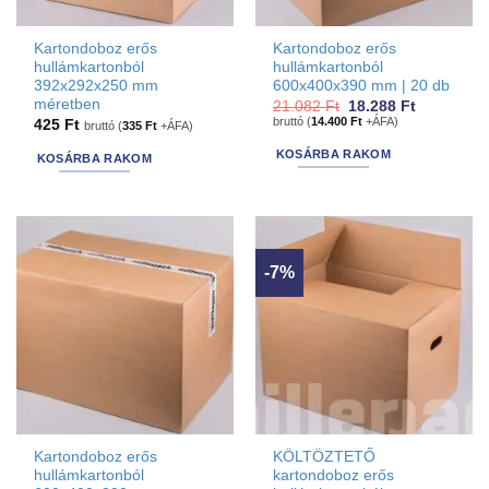
Kartondoboz erős
Kartondoboz erős
hullámkartonból
hullámkartonból
392x292x250 mm
600x400x390 mm | 20 db
méretben
Original
Current
21.082
Ft
18.288
Ft
price
price
bruttó (
14.400
Ft
+ÁFA)
425
Ft
bruttó (
335
Ft
+ÁFA)
was:
is:
21.082 Ft.
18.288 Ft.
KOSÁRBA RAKOM
KOSÁRBA RAKOM
-7%
Kartondoboz erős
KÖLTÖZTETŐ
hullámkartonból
kartondoboz erős