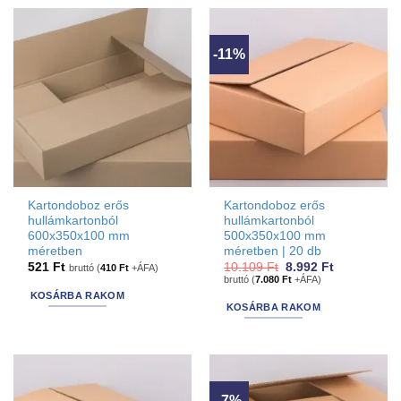
-11%
Kartondoboz erős
Kartondoboz erős
hullámkartonból
hullámkartonból
600x350x100 mm
500x350x100 mm
méretben
méretben | 20 db
Original
Current
521
Ft
10.109
Ft
8.992
Ft
bruttó (
410
Ft
+ÁFA)
price
price
bruttó (
7.080
Ft
+ÁFA)
was:
is:
KOSÁRBA RAKOM
10.109 Ft.
8.992 Ft.
KOSÁRBA RAKOM
-7%