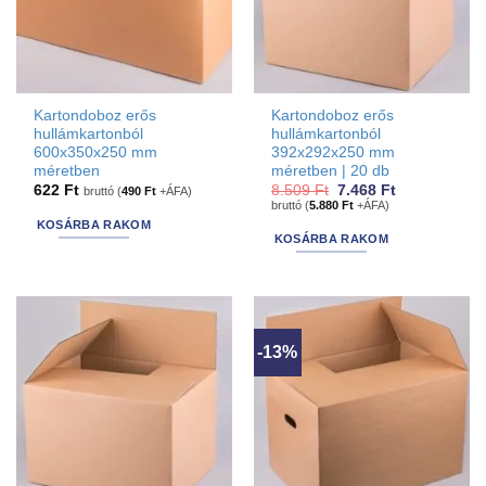
Kartondoboz erős
Kartondoboz erős
hullámkartonból
hullámkartonból
600x350x250 mm
392x292x250 mm
méretben
méretben | 20 db
Original
Current
622
Ft
8.509
Ft
7.468
Ft
bruttó (
490
Ft
+ÁFA)
price
price
bruttó (
5.880
Ft
+ÁFA)
was:
is:
KOSÁRBA RAKOM
8.509 Ft.
7.468 Ft.
KOSÁRBA RAKOM
-13%