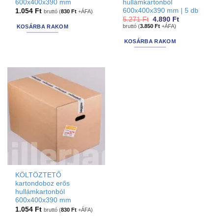
600x400x390 mm
hullámkartonból
600x400x390 mm | 5 db
1.054
Ft
bruttó (
830
Ft
+ÁFA)
Original
Current
5.271
Ft
4.890
Ft
price
price
bruttó (
3.850
Ft
+ÁFA)
KOSÁRBA RAKOM
was:
is:
5.271 Ft.
4.890 Ft.
KOSÁRBA RAKOM
KÖLTÖZTETŐ
kartondoboz erős
hullámkartonból
600x400x390 mm
1.054
Ft
bruttó (
830
Ft
+ÁFA)