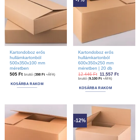
Kartondoboz erős
Kartondoboz erős
hullámkartonból
hullámkartonból
500x350x100 mm
600x350x250 mm
méretben
méretben | 20 db
Original
Current
505
Ft
12.446
Ft
11.557
Ft
bruttó (
398
Ft
+ÁFA)
price
price
bruttó (
9.100
Ft
+ÁFA)
was:
is:
KOSÁRBA RAKOM
12.446 Ft.
11.557 Ft.
KOSÁRBA RAKOM
-12%