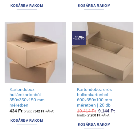
21.717 Ft.
17.399 Ft.
8.687 Ft.
7.620 Ft.
KOSÁRBA RAKOM
KOSÁRBA RAKOM
-12%
Kartondoboz
Kartondoboz erős
hullámkartonból
hullámkartonból
350x350x150 mm
600x350x100 mm
méretben
méretben | 20 db
Original
Current
434
Ft
10.414
Ft
9.144
Ft
bruttó (
342
Ft
+ÁFA)
price
price
bruttó (
7.200
Ft
+ÁFA)
was:
is:
KOSÁRBA RAKOM
10.414 Ft.
9.144 Ft.
KOSÁRBA RAKOM