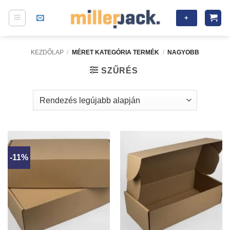
Skip
+
to
content
KEZDŐLAP
/
MÉRET KATEGÓRIA TERMÉK
/
NAGYOBB
SZŰRÉS
-11%