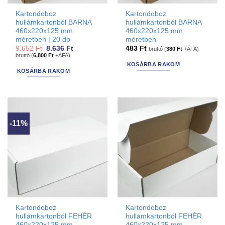
Kartondoboz
Kartondoboz
hullámkartonból BARNA
hullámkartonból BARNA
460x220x125 mm
460x220x125 mm
méretben | 20 db
méretben
Original
Current
9.652
Ft
8.636
Ft
483
Ft
bruttó (
380
Ft
+ÁFA)
price
price
bruttó (
6.800
Ft
+ÁFA)
was:
is:
KOSÁRBA RAKOM
9.652 Ft.
8.636 Ft.
KOSÁRBA RAKOM
-11%
Kartondoboz
Kartondoboz
hullámkartonból FEHÉR
hullámkartonból FEHÉR
460x220x125 mm
460x220x125 mm