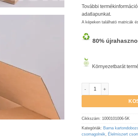
További termékinformációk
adatlapunkat.
A képeken található matricák és
80% újrahasznos
Környezetbarát term
KÖLTÖZTETŐ kartondoboz 
KO
Cikkszám:
1000101006-5K
Kategóriák:
Barna kartondoboz
csomagolnék
,
Élelmiszert cso