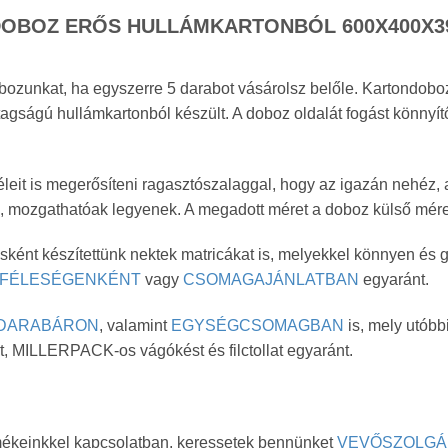
BOZ ERŐS HULLÁMKARTONBÓL 600X400X39
bozunkat, ha egyszerre 5 darabot vásárolsz belőle. Kartondobo
agságú hullámkartonból készült. A doboz oldalát fogást könnyítő
leit is megerősíteni ragasztószalaggal, hogy az igazán nehéz, 
k, mozgathatóak legyenek. A megadott méret a doboz külső mére
ként készítettünk nektek matricákat is, melyekkel könnyen és 
FÉLESÉGENKÉNT
vagy
CSOMAGAJÁNLATBAN
egyaránt.
DARABÁRON
, valamint
EGYSÉGCSOMAGBAN
is, mely utóbb
ot, MILLERPACK-os vágókést és filctollat egyaránt.
mékeinkkel kapcsolatban, keressetek bennünket
VEVŐSZOLGÁLA