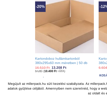
-20%
-12
Kartondoboz hullámkartonból
Karto
380x295x60 mm méretben | 50 db
380x
Original
Current
16.510
Ft
13.208
Ft
6.60
price
price
bruttó (
10.400
Ft
+ÁFA)
was:
is:
KOS
16.510 Ft.
13.208 Ft.
KOSÁRBA RAKOM
Megújult az millerpack.hu süti kezelési szabályzata. Az millerpac
adatok gyűjtése céljából. Amennyiben nem szeretnéd, hogy a webol
az oldalt és