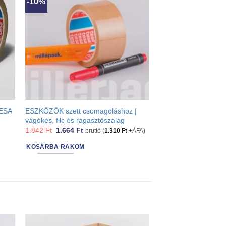
-10%
TESA
ESZKÖZÖK szett csomagoláshoz |
vágókés, filc és ragasztószalag
Original
Current
1.842
Ft
1.664
Ft
bruttó (
1.310
Ft
+ÁFA)
price
price
was:
is:
KOSÁRBA RAKOM
1.842 Ft.
1.664 Ft.