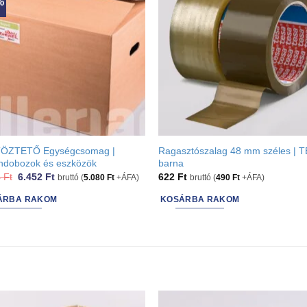
%
ÖZTETŐ Egységcsomag |
Ragasztószalag 48 mm széles | 
ondobozok és eszközök
barna
Original
Current
4
Ft
6.452
Ft
622
Ft
bruttó (
5.080
Ft
+ÁFA)
bruttó (
490
Ft
+ÁFA)
price
price
was:
is:
ÁRBA RAKOM
KOSÁRBA RAKOM
7.544 Ft.
6.452 Ft.