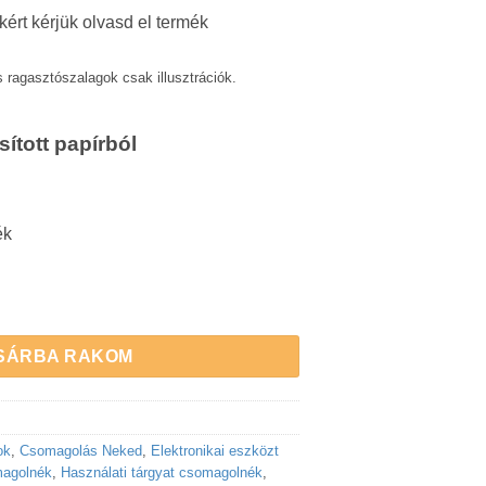
ért kérjük olvasd el termék
 ragasztószalagok csak illusztrációk.
ított papírból
ék
erős hullámkartonból 600x400x390 mm | 5 db mennyiség
SÁRBA RAKOM
ok
,
Csomagolás Neked
,
Elektronikai eszközt
magolnék
,
Használati tárgyat csomagolnék
,