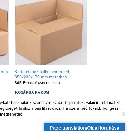
5 mm
Kartondoboz hullámkartonból
350x230x170 mm méretben
305
Ft
bruttó (
240
Ft
+ÁFA)
KOSÁRBA RAKOM
kat) használunk személyre szabott ajánlatok, valamint statisztikai
egítséget találsz a beállításokhoz. Ha szeretnéd tovább böngészni
a megteheted.
Page translation/Oldal fordítása