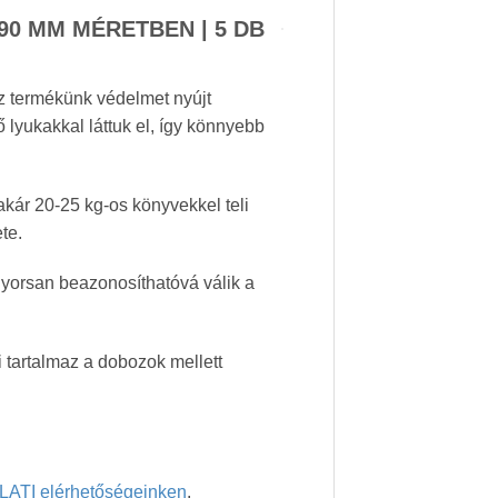
0 MM MÉRETBEN | 5 DB
z termékünk védelmet nyújt
 lyukakkal láttuk el, így könnyebb
akár 20-25 kg-os könyvekkel teli
te.
gyorsan beazonosíthatóvá válik a
i tartalmaz a dobozok mellett
TI elérhetőségeinken
.