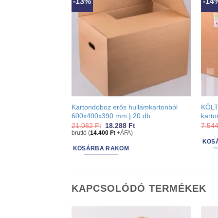
-13%
-14
Kartondoboz erős hullámkartonból
KÖLT
600x400x390 mm | 20 db
kart
Original
Current
21.082
Ft
18.288
Ft
7.54
price
price
bruttó (
14.400
Ft
+ÁFA)
was:
is:
KOS
21.082 Ft.
18.288 Ft.
KOSÁRBA RAKOM
KAPCSOLÓDÓ TERMÉKEK