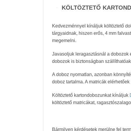
KÖLTÖZTETŐ KARTONDO
Kedvezménnyel kínáljuk költöztető do
tárgyaidnak, hiszen erős, 4 mm falvast
megemelni.
Javasoljuk leragasztásnál a dobozok é
dobozok is biztonságban szállíthatóa
A doboz nyomatlan, azonban könnyítés
doboz tartalma. A matricák elérhetőek
Költöztető kartondobozunkat kínáljuk
költöztető matricákat, ragasztószalag
Bármilyen kérdésetek merülne fel ter