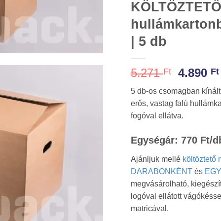
KÖLTÖZTETŐ 
hullámkarton
| 5 db
Origina
5.271
4.890
Ft
Ft
price
5 db-os csomagban kínált
was:
erős, vastag falú hullámka
5.271 Ft
fogóval ellátva.
Egységár: 770 Ft/d
Ajánljuk mellé
költöztető 
DARABONKÉNT
és
EG
megvásárolható, kiegészít
logóval ellátott vágókéssel
matricával.