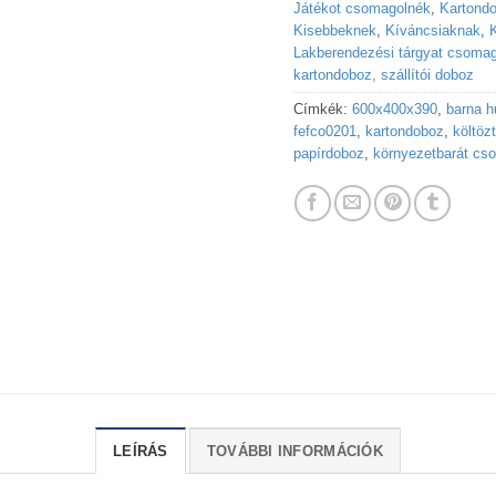
Játékot csomagolnék
,
Kartond
Kisebbeknek
,
Kíváncsiaknak
,
Lakberendezési tárgyat csoma
kartondoboz, szállítói doboz
Címkék:
600x400x390
,
barna h
fefco0201
,
kartondoboz
,
költöz
papírdoboz
,
környezetbarát cs
LEÍRÁS
TOVÁBBI INFORMÁCIÓK