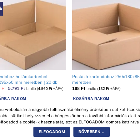
%
ndoboz hullámkartonból
Postázó kartondoboz 250x180x8
295x60 mm méretben | 20 db
méretben
Original
Current
4
Ft
5.791
Ft
168
Ft
bruttó (
4.560
Ft
+ÁFA)
bruttó (
132
Ft
+ÁFA)
price
price
was:
is:
ÁRBA RAKOM
KOSÁRBA RAKOM
6.604 Ft.
5.791 Ft.
k.hu weboldalán a nagyobb felhasználói élmény érdekében sütiket (cookie-
dal sütiket helyezzen el a böngésződben a további információk alatt s
 elfogadod a cookie-k használatát, ezt az ELFOGADOM gombra kattintv
Bank
AfterPay
Cash
ELFOGADOM
BŐVEBBEN...
Transfer
On