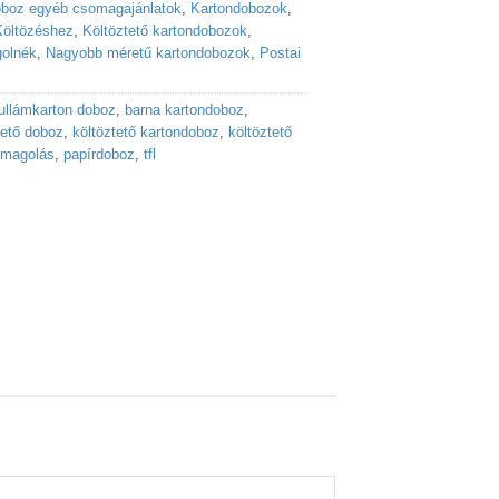
oboz egyéb csomagajánlatok
,
Kartondobozok
,
Költözéshez
,
Költöztető kartondobozok
,
golnék
,
Nagyobb méretű kartondobozok
,
Postai
ullámkarton doboz
,
barna kartondoboz
,
tető doboz
,
költöztető kartondoboz
,
költöztető
omagolás
,
papírdoboz
,
tfl