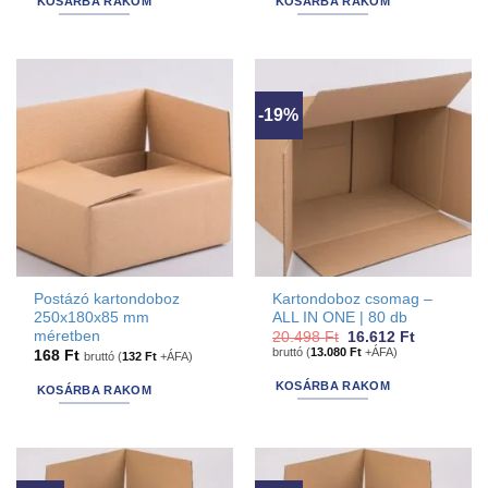
KOSÁRBA RAKOM
KOSÁRBA RAKOM
-19%
Postázó kartondoboz
Kartondoboz csomag –
250x180x85 mm
ALL IN ONE | 80 db
méretben
Original
Current
20.498
Ft
16.612
Ft
price
price
bruttó (
13.080
Ft
+ÁFA)
168
Ft
bruttó (
132
Ft
+ÁFA)
was:
is:
20.498 Ft.
16.612 Ft.
KOSÁRBA RAKOM
KOSÁRBA RAKOM