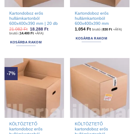
Kartondoboz erős
Kartondoboz erős
hullámkartonból
hullámkartonból
600x400x390 mm | 20 db
600x400x390 mm
Original
Current
21.082
Ft
18.288
Ft
1.054
Ft
bruttó (
830
Ft
+ÁFA)
price
price
bruttó (
14.400
Ft
+ÁFA)
was:
is:
KOSÁRBA RAKOM
21.082 Ft.
18.288 Ft.
KOSÁRBA RAKOM
-7%
KÖLTÖZTETŐ
KÖLTÖZTETŐ
kartondoboz erős
kartondoboz erős