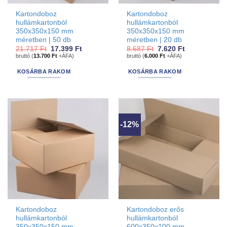
Kartondoboz
Kartondoboz
hullámkartonból
hullámkartonból
350x350x150 mm
350x350x150 mm
méretben | 50 db
méretben | 20 db
Original
Current
Original
Current
21.717
Ft
17.399
Ft
8.687
Ft
7.620
Ft
price
price
price
price
bruttó (
13.700
Ft
+ÁFA)
bruttó (
6.000
Ft
+ÁFA)
was:
is:
was:
is:
21.717 Ft.
17.399 Ft.
8.687 Ft.
7.620 Ft.
KOSÁRBA RAKOM
KOSÁRBA RAKOM
-12%
Kartondoboz
Kartondoboz erős
hullámkartonból
hullámkartonból
350x350x150 mm
600x350x100 mm