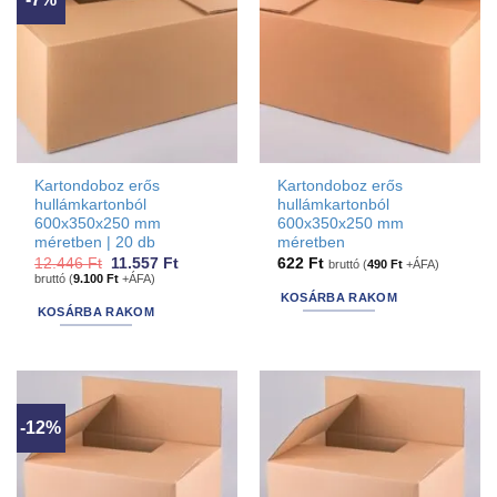
Kartondoboz erős
Kartondoboz erős
hullámkartonból
hullámkartonból
600x350x250 mm
600x350x250 mm
méretben | 20 db
méretben
Original
Current
12.446
Ft
11.557
Ft
622
Ft
bruttó (
490
Ft
+ÁFA)
price
price
bruttó (
9.100
Ft
+ÁFA)
was:
is:
KOSÁRBA RAKOM
12.446 Ft.
11.557 Ft.
KOSÁRBA RAKOM
-12%