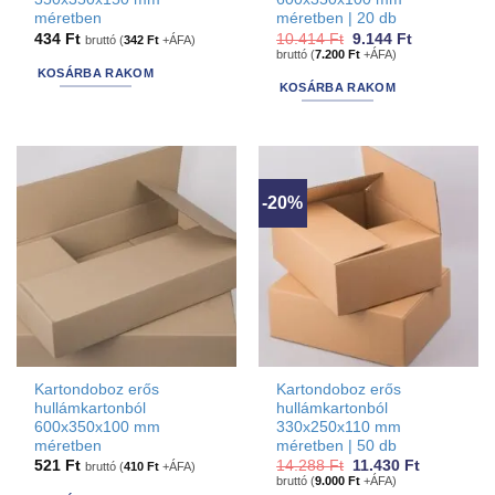
méretben
méretben | 20 db
Original
Current
434
Ft
10.414
Ft
9.144
Ft
bruttó (
342
Ft
+ÁFA)
price
price
bruttó (
7.200
Ft
+ÁFA)
was:
is:
KOSÁRBA RAKOM
10.414 Ft.
9.144 Ft.
KOSÁRBA RAKOM
-20%
Kartondoboz erős
Kartondoboz erős
hullámkartonból
hullámkartonból
600x350x100 mm
330x250x110 mm
méretben
méretben | 50 db
Original
Current
521
Ft
14.288
Ft
11.430
Ft
bruttó (
410
Ft
+ÁFA)
price
price
bruttó (
9.000
Ft
+ÁFA)
was:
is: