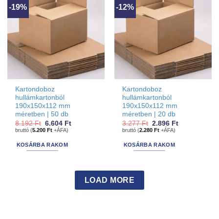
-19%
-12%
Kartondoboz
Kartondoboz
hullámkartonból
hullámkartonból
190x150x112 mm
190x150x112 mm
méretben | 50 db
méretben | 20 db
Original
Current
Original
Current
8.192
Ft
6.604
Ft
3.277
Ft
2.896
Ft
price
price
price
price
bruttó (
5.200
Ft
+ÁFA)
bruttó (
2.280
Ft
+ÁFA)
was:
is:
was:
is:
8.192 Ft.
6.604 Ft.
3.277 Ft.
2.896 Ft.
KOSÁRBA RAKOM
KOSÁRBA RAKOM
LOAD MORE