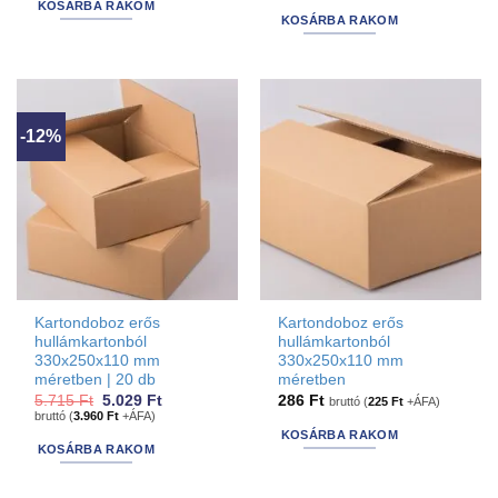
KOSÁRBA RAKOM
14.288 Ft.
11.430 Ft.
KOSÁRBA RAKOM
-12%
Kartondoboz erős
Kartondoboz erős
hullámkartonból
hullámkartonból
330x250x110 mm
330x250x110 mm
méretben | 20 db
méretben
Original
Current
5.715
Ft
5.029
Ft
286
Ft
bruttó (
225
Ft
+ÁFA)
price
price
bruttó (
3.960
Ft
+ÁFA)
was:
is:
KOSÁRBA RAKOM
5.715 Ft.
5.029 Ft.
KOSÁRBA RAKOM