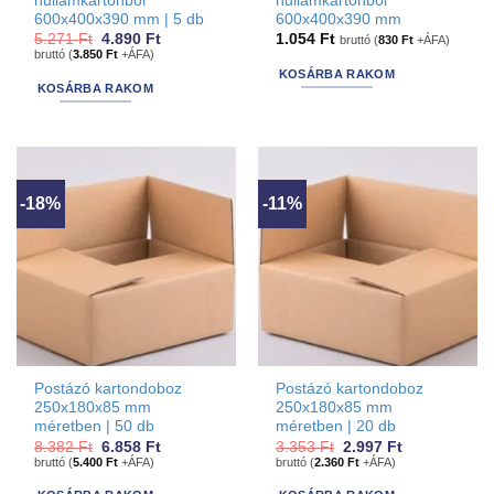
hullámkartonból
hullámkartonból
600x400x390 mm | 5 db
600x400x390 mm
Original
Current
5.271
Ft
4.890
Ft
1.054
Ft
bruttó (
830
Ft
+ÁFA)
price
price
bruttó (
3.850
Ft
+ÁFA)
was:
is:
KOSÁRBA RAKOM
5.271 Ft.
4.890 Ft.
KOSÁRBA RAKOM
-18%
-11%
Postázó kartondoboz
Postázó kartondoboz
250x180x85 mm
250x180x85 mm
méretben | 50 db
méretben | 20 db
Original
Current
Original
Current
8.382
Ft
6.858
Ft
3.353
Ft
2.997
Ft
price
price
price
price
bruttó (
5.400
Ft
+ÁFA)
bruttó (
2.360
Ft
+ÁFA)
was:
is:
was:
is:
8.382 Ft.
6.858 Ft.
3.353 Ft.
2.997 Ft.