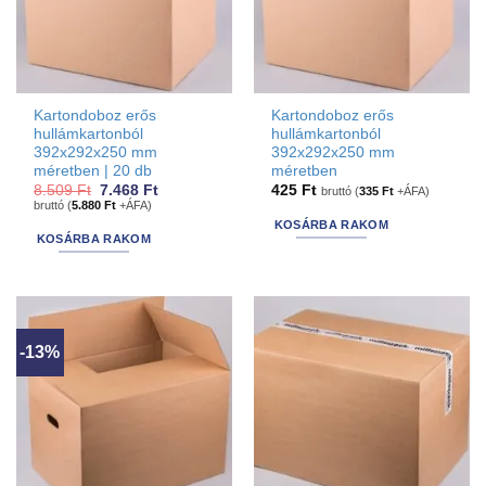
Kartondoboz erős
Kartondoboz erős
hullámkartonból
hullámkartonból
392x292x250 mm
392x292x250 mm
méretben | 20 db
méretben
Original
Current
8.509
Ft
7.468
Ft
425
Ft
bruttó (
335
Ft
+ÁFA)
price
price
bruttó (
5.880
Ft
+ÁFA)
was:
is:
KOSÁRBA RAKOM
8.509 Ft.
7.468 Ft.
KOSÁRBA RAKOM
-13%