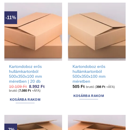
-11%
Kartondoboz erős
Kartondoboz erős
hullámkartonból
hullámkartonból
500x350x100 mm
500x350x100 mm
méretben | 20 db
méretben
Original
Current
10.109
Ft
8.992
Ft
505
Ft
bruttó (
398
Ft
+ÁFA)
price
price
bruttó (
7.080
Ft
+ÁFA)
was:
is:
KOSÁRBA RAKOM
10.109 Ft.
8.992 Ft.
KOSÁRBA RAKOM
-7%