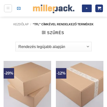
Skip
+
to
content
KEZDŐLAP
/
“TFL” CÍMKÉVEL RENDELKEZŐ TERMÉKEK
SZŰRÉS
-20%
-12%