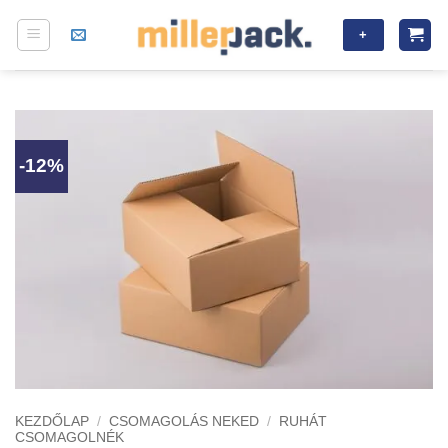
Skip
+
to
content
-12%
KEZDŐLAP
/
CSOMAGOLÁS NEKED
/
RUHÁT
CSOMAGOLNÉK