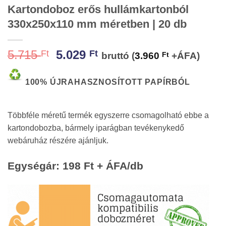
Kartondoboz erős hullámkartonból
330x250x110 mm méretben | 20 db
Original
Current
5.715
5.029
Ft
Ft
bruttó (
3.960
Ft
+ÁFA)
price
price
was:
is:
100% ÚJRAHASZNOSÍTOTT PAPÍRBÓL
5.715 Ft.
5.029 Ft.
Többféle méretű termék egyszerre csomagolható ebbe a
kartondobozba, bármely iparágban tevékenykedő
webáruház részére ajánljuk.
Egységár: 198 Ft + ÁFA/db