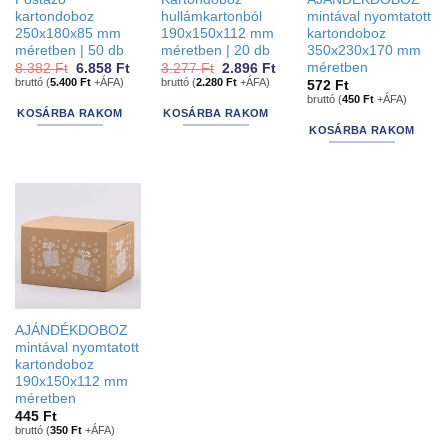
kartondoboz
hullámkartonból
mintával nyomtatott
250x180x85 mm
190x150x112 mm
kartondoboz
méretben | 50 db
méretben | 20 db
350x230x170 mm
méretben
Original
Current
Original
Current
8.382
Ft
6.858
Ft
3.277
Ft
2.896
Ft
price
price
price
price
bruttó (
5.400
Ft
+ÁFA)
bruttó (
2.280
Ft
+ÁFA)
572
Ft
was:
is:
was:
is:
bruttó (
450
Ft
+ÁFA)
8.382 Ft.
6.858 Ft.
3.277 Ft.
2.896 Ft.
KOSÁRBA RAKOM
KOSÁRBA RAKOM
KOSÁRBA RAKOM
AJÁNDÉKDOBOZ
mintával nyomtatott
kartondoboz
190x150x112 mm
méretben
445
Ft
bruttó (
350
Ft
+ÁFA)