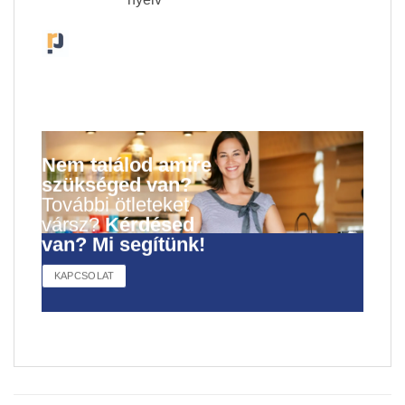
Nem találod amire
szükséged van?
További ötleteket
vársz?
Kérdésed
van? Mi segítünk!
KAPCSOLAT