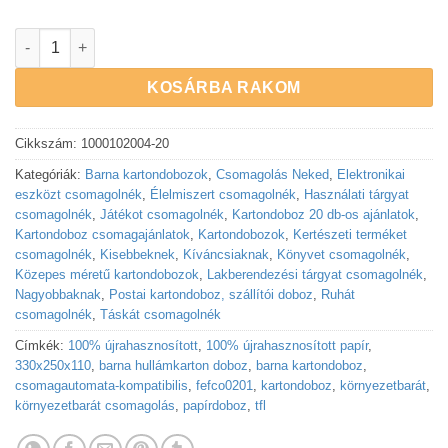
Kartondoboz erős hullámkartonból 330x250x110 mm méretben 
KOSÁRBA RAKOM
Cikkszám:
1000102004-20
Kategóriák:
Barna kartondobozok
,
Csomagolás Neked
,
Elektronikai
eszközt csomagolnék
,
Élelmiszert csomagolnék
,
Használati tárgyat
csomagolnék
,
Játékot csomagolnék
,
Kartondoboz 20 db-os ajánlatok
,
Kartondoboz csomagajánlatok
,
Kartondobozok
,
Kertészeti terméket
csomagolnék
,
Kisebbeknek
,
Kíváncsiaknak
,
Könyvet csomagolnék
,
Közepes méretű kartondobozok
,
Lakberendezési tárgyat csomagolnék
,
Nagyobbaknak
,
Postai kartondoboz, szállítói doboz
,
Ruhát
csomagolnék
,
Táskát csomagolnék
Címkék:
100% újrahasznosított
,
100% újrahasznosított papír
,
330x250x110
,
barna hullámkarton doboz
,
barna kartondoboz
,
csomagautomata-kompatibilis
,
fefco0201
,
kartondoboz
,
környezetbarát
,
környezetbarát csomagolás
,
papírdoboz
,
tfl