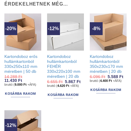
ÉRDEKELHETNEK MÉG…
-20%
-12%
-8%
Kartondoboz erős
Kartondoboz
Kartondoboz
hullámkartonból
hullámkartonból
hullámkartonból
330x250x110 mm
FEHÉR
350x230x170 mm
méretben | 50 db
330x220x100 mm
méretben | 20 db
méretben | 20 db
Original
Cur
14.288
Ft
6.096
Ft
5.588
Ft
Original
Current
price
pric
11.430
Ft
bruttó (
4.400
Ft
+ÁFA)
Original
Current
6.655
Ft
5.867
Ft
price
price
was:
is:
bruttó (
9.000
Ft
+ÁFA)
price
price
bruttó (
4.620
Ft
+ÁFA)
was:
is:
6.096 Ft.
5.58
was:
is:
KOSÁRBA RAKOM
14.288 Ft.
11.430 Ft.
6.655 Ft.
5.867 Ft.
KOSÁRBA RAKOM
KOSÁRBA RAKOM
-12%