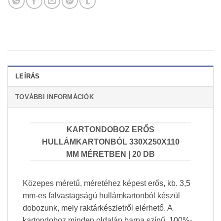
LEÍRÁS
TOVÁBBI INFORMÁCIÓK
KARTONDOBOZ ERŐS
HULLÁMKARTONBÓL 330X250X110
MM MÉRETBEN | 20 DB
Közepes méretű, méretéhez képest erős, kb. 3,5
mm-es falvastagságú hullámkartonból készül
dobozunk, mely raktárkészletről elérhető. A
kartondoboz minden oldalán barna színű, 100%-