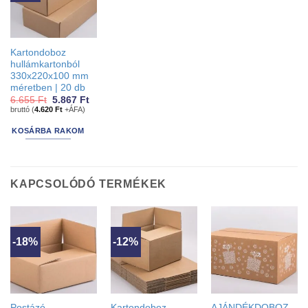
Kartondoboz
hullámkartonból
330x220x100 mm
méretben | 20 db
Original
Current
6.655
Ft
5.867
Ft
price
price
bruttó (
4.620
Ft
+ÁFA)
was:
is:
6.655 Ft.
5.867 Ft.
KOSÁRBA RAKOM
KAPCSOLÓDÓ TERMÉKEK
-18%
-12%
Postázó
Kartondoboz
AJÁNDÉKDOBOZ