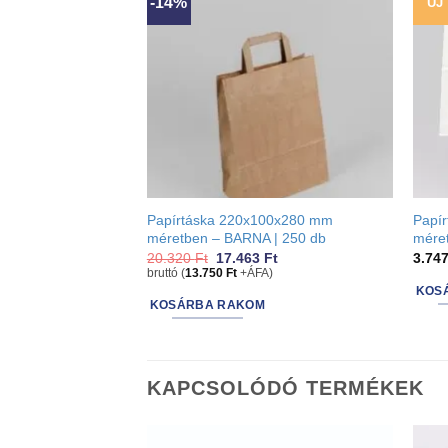
-14%
ÚJ
Papírtáska 220x100x280 mm
Papí
méretben – BARNA | 250 db
mére
Original
Current
20.320
Ft
17.463
Ft
3.74
price
price
bruttó (
13.750
Ft
+ÁFA)
was:
is:
KOS
20.320 Ft.
17.463 Ft.
KOSÁRBA RAKOM
KAPCSOLÓDÓ TERMÉKEK