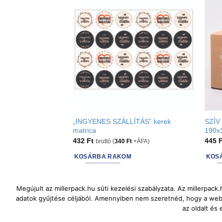
„INGYENES SZÁLLÍTÁS” kerek
SZÍV 
matrica
190x
432
Ft
445
bruttó (
340
Ft
+ÁFA)
KOSÁRBA RAKOM
KOS
Megújult az millerpack.hu süti kezelési szabályzata. Az millerpac
adatok gyűjtése céljából. Amennyiben nem szeretnéd, hogy a webol
az oldalt és