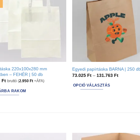
rtáska 220x100x280 mm
Egyedi papírtáska BARNA | 250 d
tben – FEHÉR | 50 db
Ártartomán
73.025
Ft
–
131.763
Ft
73.025 Ft
7
Ft
bruttó (
2.950
Ft
+ÁFA)
-
OPCIÓ VÁLASZTÁS
131.763 Ft
ÁRBA RAKOM
This
product
has
options
that
may
be