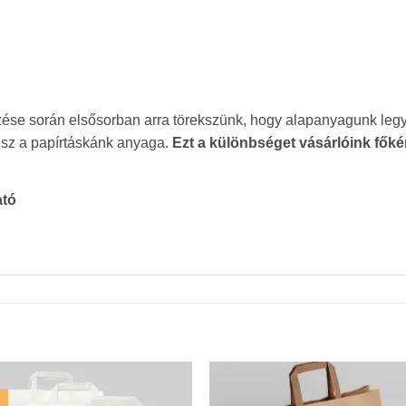
ése során elsősorban arra törekszünk, hogy alapanyagunk legy
esz a papírtáskánk anyaga.
Ezt a különbséget vásárlóink főké
ható