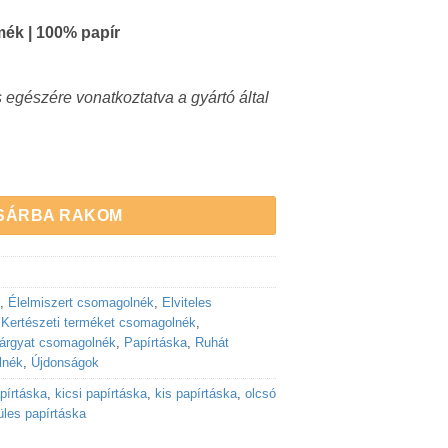
mék | 100% papír
s egészére vonatkoztatva a gyártó által
m méretben - FEHÉR | 250 db mennyiség
SÁRBA RAKOM
,
Élelmiszert csomagolnék
,
Elviteles
,
Kertészeti terméket csomagolnék
,
tárgyat csomagolnék
,
Papírtáska
,
Ruhát
lnék
,
Újdonságok
pírtáska
,
kicsi papírtáska
,
kis papírtáska
,
olcsó
üles papírtáska