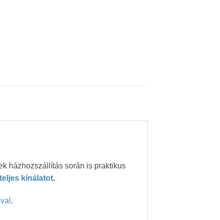
k házhozszállítás során is praktikus
eljes kínálatot
.
ával
.