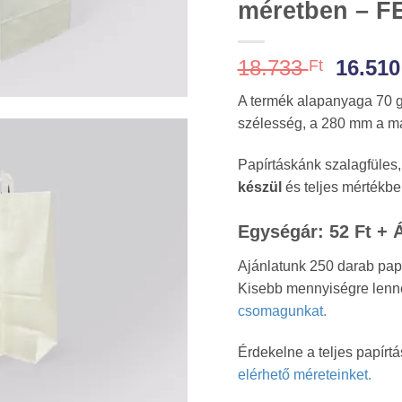
méretben – F
Origin
18.733
16.51
Ft
price
A termék alapanyaga 70 g
was:
szélesség, a 280 mm a m
18.733
Papírtáskánk szalagfüles
készül
és teljes mértékbe
Egységár: 52 Ft + 
Ajánlatunk 250 darab papí
Kisebb mennyiségre len
csomagunkat.
Érdekelne a teljes papírt
elérhető méreteinket.