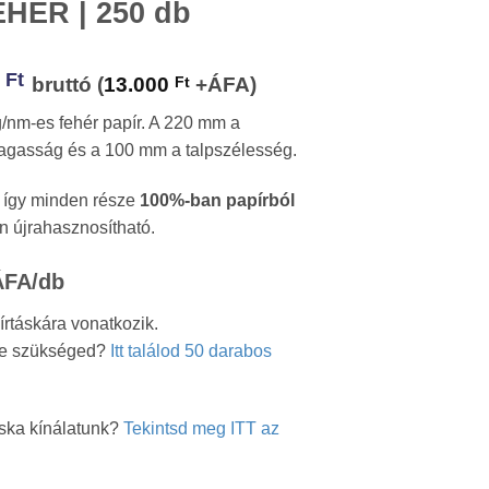
EHÉR | 250 db
al
Current
0
Ft
bruttó (
13.000
Ft
+ÁFA)
price
/nm-es fehér papír. A 220 mm a
is:
agasság és a 100 mm a talpszélesség.
 Ft.
16.510 Ft.
, így minden része
100%-ban papírból
n újrahasznosítható.
ÁFA/db
rtáskára vonatkozik.
ne szükséged?
Itt találod 50 darabos
áska kínálatunk?
Tekintsd meg ITT az