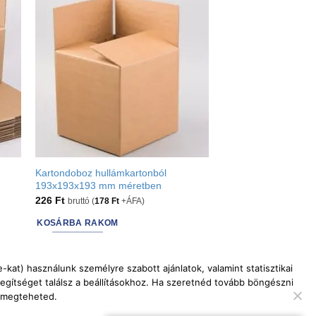
Kartondoboz hullámkartonból
193x193x193 mm méretben
226
Ft
bruttó (
178
Ft
+ÁFA)
KOSÁRBA RAKOM
kat) használunk személyre szabott ajánlatok, valamint statisztikai
egítséget találsz a beállításokhoz. Ha szeretnéd tovább böngészni
a megteheted.