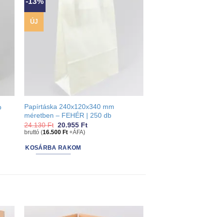
-13%
ÚJ
Papírtáska 240x120x340 mm
b
méretben – FEHÉR | 250 db
y:
Original
Current
24.130
Ft
20.955
Ft
price
price
bruttó (
16.500
Ft
+ÁFA)
was:
is:
24.130 Ft.
20.955 Ft.
KOSÁRBA RAKOM