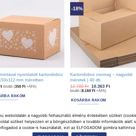
chosen
-18%
on
the
product
page
mintával nyomtatott kartondoboz
Kartondoboz csomag – nagyobb
150x112 mm méretben
méretek | 40 db
Original
Current
Ft
12.700
Ft
10.363
Ft
bruttó (
350
Ft
+ÁFA)
price
price
bruttó (
8.160
Ft
+ÁFA)
was:
is:
ÁRBA RAKOM
12.700 Ft.
10.363 Ft.
KOSÁRBA RAKOM
k.hu weboldalán a nagyobb felhasználói élmény érdekében sütiket (cookie-
dal sütiket helyezzen el a böngésződben a további információk alatt s
Bank
AfterPay
Cash
 elfogadod a cookie-k használatát, ezt az ELFOGADOM gombra kattintv
Transfer
On