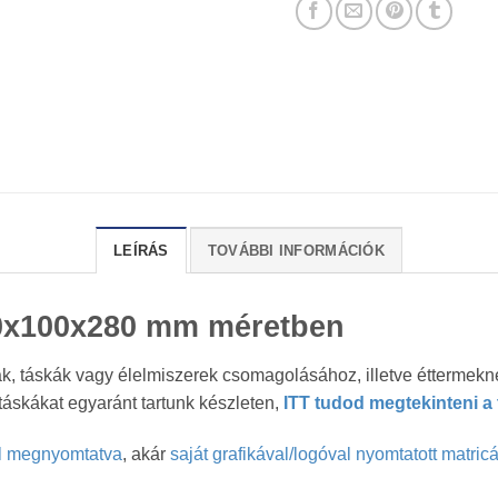
LEÍRÁS
TOVÁBBI INFORMÁCIÓK
20x100x280 mm méretben
k, táskák vagy élelmiszerek csomagolásához, illetve éttermekne
táskákat egyaránt tartunk készleten,
ITT tudod megtekinteni a t
l megnyomtatva
, akár
saját grafikával/logóval nyomtatott matric