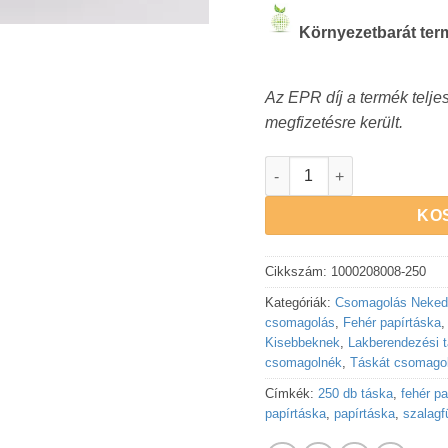
Környezetbarát ter
Az EPR díj a termék telje
megfizetésre került.
Papírtáska 220x100x280 m
KO
Cikkszám:
1000208008-250
Kategóriák:
Csomagolás Neked
csomagolás
,
Fehér papírtáska
Kisebbeknek
,
Lakberendezési 
csomagolnék
,
Táskát csomago
Címkék:
250 db táska
,
fehér pa
papírtáska
,
papírtáska
,
szalagf