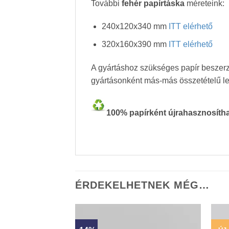
További
fehér papírtáska
méreteink:
240x120x340 mm
ITT elérhető
320x160x390 mm
ITT elérhető
A gyártáshoz szükséges papír beszerz
gyártásonként más-más összetételű l
100% papírként újrahasznosít
ÉRDEKELHETNEK MÉG…