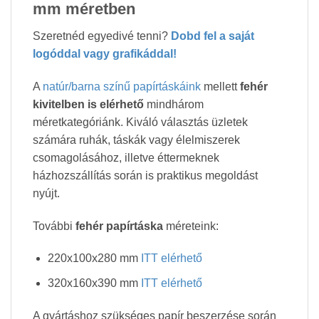
mm méretben
Szeretnéd egyedivé tenni?
Dobd fel a saját
logóddal vagy grafikáddal!
A
natúr/barna színű papírtáskáink
mellett
fehér
kivitelben is elérhető
mindhárom
méretkategóriánk. Kiváló választás üzletek
számára ruhák, táskák vagy élelmiszerek
csomagolásához, illetve éttermeknek
házhozszállítás során is praktikus megoldást
nyújt.
További
fehér papírtáska
méreteink:
220x100x280 mm
ITT elérhető
320x160x390 mm
ITT elérhető
A gyártáshoz szükséges papír beszerzése során