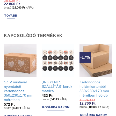
26.035
Ft
Original
Current
22.860
Ft
price
price
bruttó (
18.000
Ft
+ÁFA)
was:
is:
26.035 Ft.
22.860 Ft.
TOVÁBB
KAPCSOLÓDÓ TERMÉKEK
-17%
SZÍV mintával
„INGYENES
Kartondoboz
nyomtatott
SZÁLLÍTÁS” kerek
hullámkartonból
kartondoboz
matrica
350x230x170 mm
350x230x170 mm
méretben | 50 db
432
Ft
bruttó (
340
Ft
+ÁFA)
méretben
15.240
Ft
Original
Current
12.700
Ft
572
Ft
price
price
bruttó (
10.000
Ft
+ÁFA)
KOSÁRBA RAKOM
bruttó (
450
Ft
+ÁFA)
was:
is:
15.240 Ft.
12.700 Ft.
KOSÁRBA RAKOM