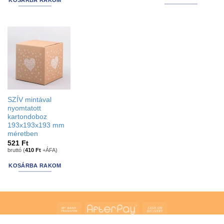
KOSÁRBA RAKOM
SZÍV mintával
nyomtatott
kartondoboz
193x193x193 mm
méretben
521
Ft
bruttó (
410
Ft
+ÁFA)
KOSÁRBA RAKOM
Bank
AfterPay
Cash
Transfer
On