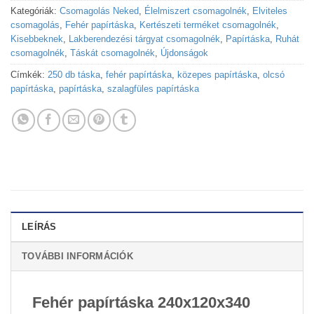
Kategóriák:
Csomagolás Neked
,
Élelmiszert csomagolnék
,
Elviteles
csomagolás
,
Fehér papírtáska
,
Kertészeti terméket csomagolnék
,
Kisebbeknek
,
Lakberendezési tárgyat csomagolnék
,
Papírtáska
,
Ruhát
csomagolnék
,
Táskát csomagolnék
,
Újdonságok
Címkék:
250 db táska
,
fehér papírtáska
,
közepes papírtáska
,
olcsó
papírtáska
,
papírtáska
,
szalagfüles papírtáska
LEÍRÁS
TOVÁBBI INFORMÁCIÓK
Fehér papírtáska 240x120x340