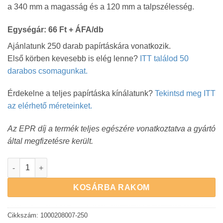
a 340 mm a magasság és a 120 mm a talpszélesség.
Egységár: 66 Ft + ÁFA/db
Ajánlatunk 250 darab papírtáskára vonatkozik.
Első körben kevesebb is elég lenne?
ITT találod 50
darabos csomagunkat.
Érdekelne a teljes papírtáska kínálatunk?
Tekintsd meg ITT
az elérhető méreteinket.
Az EPR díj a termék teljes egészére vonatkoztatva a gyártó
által megfizetésre került.
Papírtáska 240x120x340 mm méretben - FEHÉR | 250 db menny
KOSÁRBA RAKOM
Cikkszám:
1000208007-250