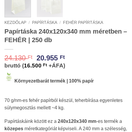
KEZDŐLAP
/
PAPÍRTÁSKA
/
FEHÉR PAPÍRTÁSKA
Papírtáska 240x120x340 mm méretben –
FEHÉR | 250 db
Original
Current
24.130
20.955
Ft
Ft
price
price
bruttó (
16.500
Ft
+ÁFA)
was:
is:
24.130 Ft.
20.955 Ft.
Környezetbarát termék | 100% papír
70 g/nm-es fehér papírból készül, teherbírása egyenletes
súlymegosztás mellett ~4 kg.
Papírtáskáink között ez a
240x120x340 mm
-es termék a
közepes
méretkategóriát képviseli. A 240 mm a szélesség,