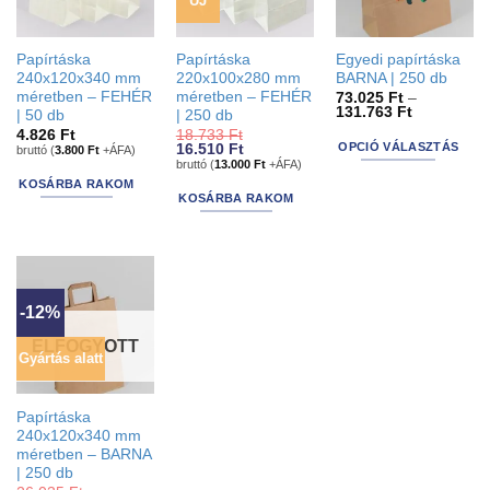
ÚJ
Papírtáska
Papírtáska
Egyedi papírtáska
240x120x340 mm
220x100x280 mm
BARNA | 250 db
méretben – FEHÉR
méretben – FEHÉR
73.025
Ft
–
Ártartomán
131.763
Ft
| 50 db
| 250 db
73.025 Ft
4.826
Ft
18.733
Ft
-
OPCIÓ VÁLASZTÁS
Original
Current
16.510
Ft
bruttó (
3.800
Ft
+ÁFA)
131.763 Ft
price
price
bruttó (
13.000
Ft
+ÁFA)
This
was:
is:
KOSÁRBA RAKOM
18.733 Ft.
16.510 Ft.
product
KOSÁRBA RAKOM
has
options
that
may
be
-12%
chosen
ELFOGYOTT
on
Gyártás alatt
the
product
Papírtáska
page
240x120x340 mm
méretben – BARNA
| 250 db