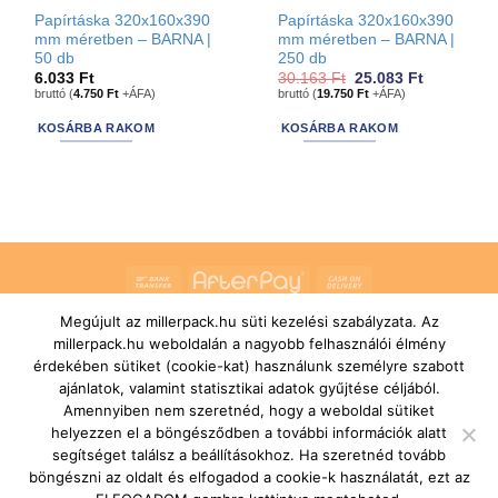
Papírtáska 320x160x390
Papírtáska 320x160x390
mm méretben – BARNA |
mm méretben – BARNA |
50 db
250 db
Original
Current
6.033
Ft
30.163
Ft
25.083
Ft
price
price
bruttó (
4.750
Ft
+ÁFA)
bruttó (
19.750
Ft
+ÁFA)
was:
is:
30.163 Ft.
25.083 Ft.
KOSÁRBA RAKOM
KOSÁRBA RAKOM
Bank
AfterPay
Cash
Transfer
On
Megújult az millerpack.hu süti kezelési szabályzata. Az
RÓLUNK
ÁLTALÁNOS SZERZŐDÉSI FELTÉTELEK
Delivery
millerpack.hu weboldalán a nagyobb felhasználói élmény
SZÁLLÍTÁSI ÉS FIZETÉSI FELTÉTELEK
JOGI NYILATKOZAT
IMPRESSZUM
KAPCSOLAT
ÜGYFÉLSZOLGÁLAT
érdekében sütiket (cookie-kat) használunk személyre szabott
FELIRATKOZÁS HÍRLEVÉLRE
ajánlatok, valamint statisztikai adatok gyűjtése céljából.
Copyright 2026 ©
MILLERPACK.HU
Powered by
Printroom Bt. -
Amennyiben nem szeretnéd, hogy a weboldal sütiket
Hungary
helyezzen el a böngésződben a további információk alatt
segítséget találsz a beállításokhoz. Ha szeretnéd tovább
böngészni az oldalt és elfogadod a cookie-k használatát, ezt az