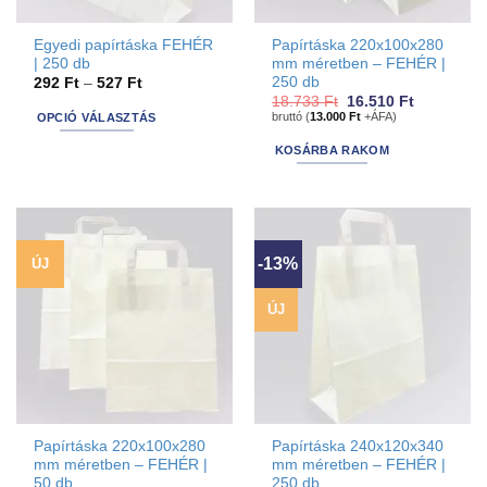
Egyedi papírtáska FEHÉR
Papírtáska 220x100x280
| 250 db
mm méretben – FEHÉR |
250 db
Ártartomány:
292
Ft
–
527
Ft
292 Ft
Original
Current
18.733
Ft
16.510
Ft
-
price
price
bruttó (
13.000
Ft
+ÁFA)
OPCIÓ VÁLASZTÁS
527 Ft
was:
is:
This
18.733 Ft.
16.510 Ft.
KOSÁRBA RAKOM
product
has
options
that
may
-13%
ÚJ
be
chosen
ÚJ
on
the
product
page
Papírtáska 220x100x280
Papírtáska 240x120x340
mm méretben – FEHÉR |
mm méretben – FEHÉR |
50 db
250 db