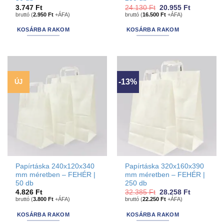
Original
Current
3.747
Ft
24.130
Ft
20.955
Ft
price
price
bruttó (
2.950
Ft
+ÁFA)
bruttó (
16.500
Ft
+ÁFA)
was:
is:
24.130 Ft.
20.955 Ft.
KOSÁRBA RAKOM
KOSÁRBA RAKOM
-13%
ÚJ
Papírtáska 240x120x340
Papírtáska 320x160x390
mm méretben – FEHÉR |
mm méretben – FEHÉR |
50 db
250 db
Original
Current
4.826
Ft
32.385
Ft
28.258
Ft
price
price
bruttó (
3.800
Ft
+ÁFA)
bruttó (
22.250
Ft
+ÁFA)
was:
is:
32.385 Ft.
28.258 Ft.
KOSÁRBA RAKOM
KOSÁRBA RAKOM