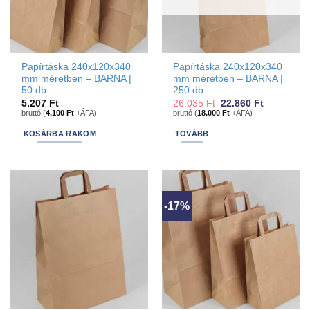
Papírtáska 240x120x340
Papírtáska 240x120x340
mm méretben – BARNA |
mm méretben – BARNA |
50 db
250 db
Original
Current
5.207
Ft
26.035
Ft
22.860
Ft
price
price
bruttó (
4.100
Ft
+ÁFA)
bruttó (
18.000
Ft
+ÁFA)
was:
is:
26.035 Ft.
22.860 Ft.
KOSÁRBA RAKOM
TOVÁBB
-17%