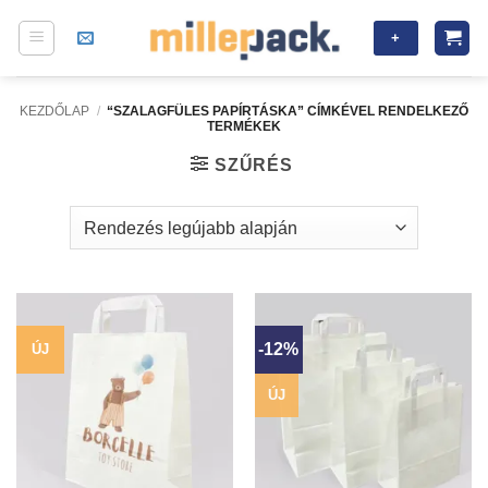
Skip
+
to
content
KEZDŐLAP
/
“SZALAGFÜLES PAPÍRTÁSKA” CÍMKÉVEL RENDELKEZŐ
TERMÉKEK
SZŰRÉS
-12%
ÚJ
ÚJ