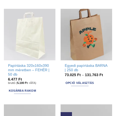
Papírtáska 320x160x390
Egyedi papírtáska BARNA
mm méretben – FEHÉR |
| 250 db
50 db
Ártarto
73.025
Ft
–
131.763
Ft
73.025 
6.477
Ft
-
bruttó (
5.100
Ft
+ÁFA)
OPCIÓ VÁLASZTÁS
131.763
This
KOSÁRBA RAKOM
product
has
options
that