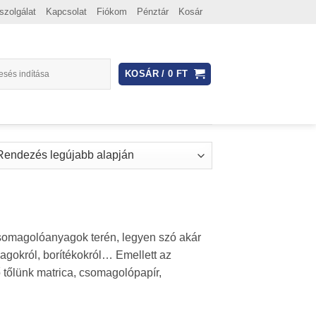
szolgálat
Kapcsolat
Fiókom
Pénztár
Kosár
KOSÁR /
0
FT
somagolóanyagok terén, legyen szó akár
lagokról, borítékokról… Emellett az
 tőlünk matrica, csomagolópapír,