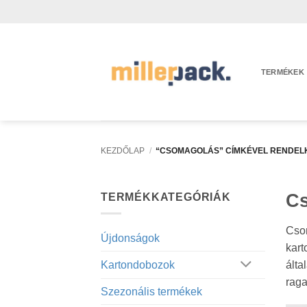
Skip
to
content
TERMÉKEK
KEZDŐLAP
/
“CSOMAGOLÁS” CÍMKÉVEL RENDEL
C
TERMÉKKATEGÓRIÁK
Csom
Újdonságok
kart
álta
Kartondobozok
raga
Szezonális termékek