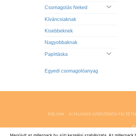
Csomagolás Neked
Kíváncsiaknak
Kisebbeknek
Nagyobbaknak
Papírtáska
Egyedi csomagolóanyag
RÓLUNK
ÁLTALÁNOS SZERZŐDÉSI FELTÉTE
C
Megújult az millerpack.hu süti kezelési szabályzata. Az millerpac