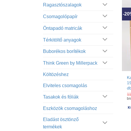
Ragasztószalagok
-2
Csomagolópapír
Öntapadó matricák
Térkitöltő anyagok
Buborékos borítékok
Think Green by Millerpack
Költözéshez
Ka
1
Elviteles csomagolás
d
1
Tasakok és fóliák
br
Eszközök csomagoláshoz
K
Eladást ösztönző
termékek