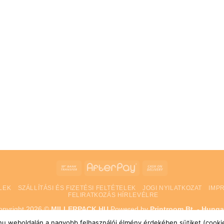
Bank
AfterPay
Cash
Transfer
On
LEK
SZÁLLÍTÁSI ÉS FIZETÉSI FELTÉTELEK
JOGI NYILATKOZAT
IMP
Delivery
FELIRATKOZÁS HÍRLEVÉLRE
opyright 2026 ©
MILLERPACK.HU
Powered by
Printroom Bt. - Hunga
k.hu weboldalán a nagyobb felhasználói élmény érdekében sütiket (cookie-