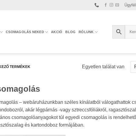
Ügyfél
CSOMAGOLÁS NEKED
AKCIÓ
BLOG
RÓLUNK
Egyetlen találat van
KEZŐ TERMÉKEK
somagolás
agolás – webáruházunkban széles kínálatból válogathattok c
ondobozról, akár légpárnás -vagy sztreccsfóliákról, ragasztósza
lános csomagolóanyagokot túl egyedi csomagolás is rendelhető
sztószalag és kartondoboz formájában.