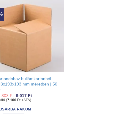
0%
rtondoboz hullámkartonból
93x193x193 mm méretben | 50
b
Original
Current
1.303
Ft
9.017
Ft
price
price
uttó (
7.100
Ft
+ÁFA)
was:
is:
11.303 Ft.
9.017 Ft.
OSÁRBA RAKOM