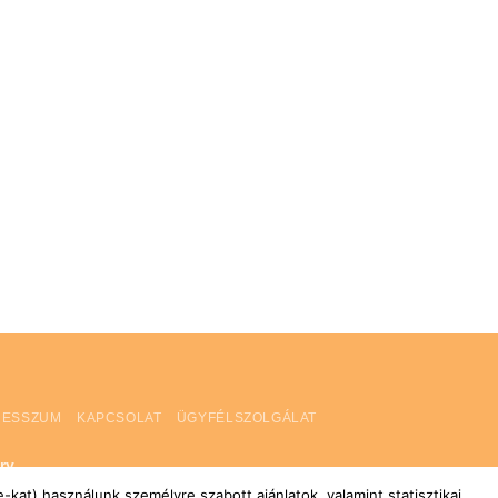
RESSZUM
KAPCSOLAT
ÜGYFÉLSZOLGÁLAT
ry
kat) használunk személyre szabott ajánlatok, valamint statisztikai