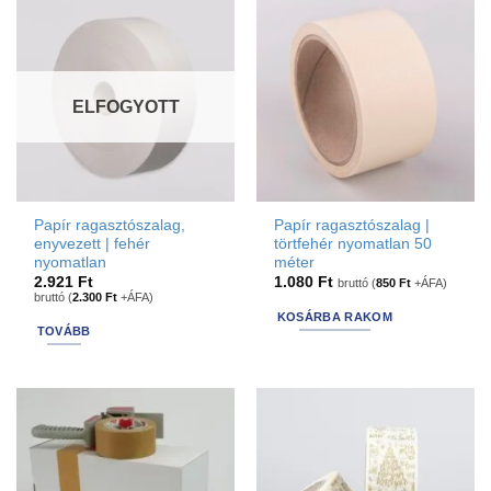
options
Méret kategória
több
that
variációja
may
Kisebb
(0)
Közepes
(0)
Nagyobb
(0)
van.
be
A
chosen
Lapos
(0)
Költöztető
(0)
ELFOGYOTT
változatok
on
a
the
Raklaphelyes
(0)
termékoldalon
product
választhatók
page
ki
Papír ragasztószalag,
Papír ragasztószalag |
enyvezett | fehér
törtfehér nyomatlan 50
nyomatlan
méter
2.921
Ft
1.080
Ft
bruttó (
850
Ft
+ÁFA)
bruttó (
2.300
Ft
+ÁFA)
KOSÁRBA RAKOM
TOVÁBB