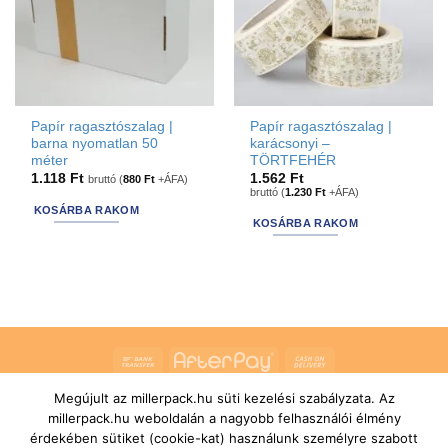
Papír ragasztószalag |
Papír ragasztószalag |
barna nyomatlan 50
karácsonyi –
méter
TÖRTFEHÉR
1.118
Ft
1.562
Ft
bruttó (
880
Ft
+ÁFA)
bruttó (
1.230
Ft
+ÁFA)
KOSÁRBA RAKOM
KOSÁRBA RAKOM
Bank
AfterPay
Cash
Transfer
On
Megújult az millerpack.hu süti kezelési szabályzata. Az
RÓLUNK
ÁLTALÁNOS SZERZŐDÉSI FELTÉTELEK
Delivery
SZÁLLÍTÁSI ÉS FIZETÉSI FELTÉTELEK
JOGI NYILATKOZAT
millerpack.hu weboldalán a nagyobb felhasználói élmény
IMPRESSZUM
KAPCSOLAT
ÜGYFÉLSZOLGÁLAT
érdekében sütiket (cookie-kat) használunk személyre szabott
FELIRATKOZÁS HÍRLEVÉLRE