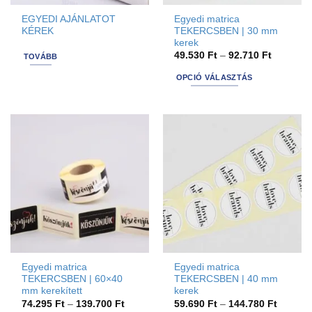
EGYEDI AJÁNLATOT
Egyedi matrica
KÉREK
TEKERCSBEN | 30 mm
kerek
Ártartom
49.530
Ft
–
92.710
Ft
TOVÁBB
49.530 F
-
OPCIÓ VÁLASZTÁS
92.710 F
This
product
has
options
that
may
be
chosen
on
the
product
page
Egyedi matrica
Egyedi matrica
TEKERCSBEN | 60×40
TEKERCSBEN | 40 mm
mm kerekített
kerek
Ártartomány:
Ártarto
74.295
Ft
–
139.700
Ft
59.690
Ft
–
144.780
Ft