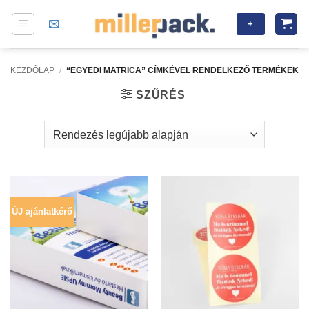
Skip
+
to
content
KEZDŐLAP
/
“EGYEDI MATRICA” CÍMKÉVEL RENDELKEZŐ TERMÉKEK
SZŰRÉS
ÚJ ajánlatkérő