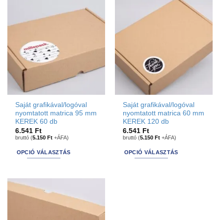
has
options
options
that
that
may
may
be
be
chosen
chosen
on
on
the
the
product
product
page
page
Saját grafikával/logóval
Saját grafikával/logóval
nyomtatott matrica 95 mm
nyomtatott matrica 60 mm
KEREK 60 db
KEREK 120 db
6.541
Ft
6.541
Ft
bruttó (
5.150
Ft
+ÁFA)
bruttó (
5.150
Ft
+ÁFA)
OPCIÓ VÁLASZTÁS
OPCIÓ VÁLASZTÁS
This
This
product
product
has
has
options
options
that
that
may
may