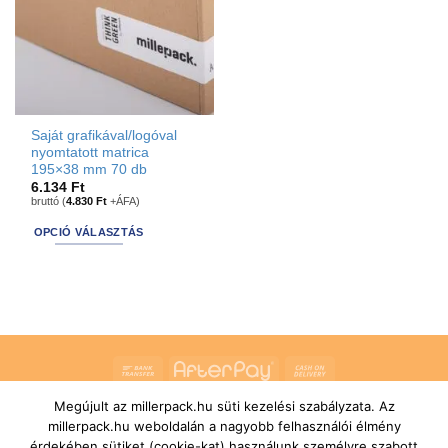
be
be
chosen
chosen
on
on
the
the
product
product
page
page
Saját grafikával/logóval
nyomtatott matrica
195×38 mm 70 db
6.134
Ft
bruttó (
4.830
Ft
+ÁFA)
OPCIÓ VÁLASZTÁS
This
product
has
options
that
may
Bank
AfterPay
Cash
be
Transfer
On
chosen
Megújult az millerpack.hu süti kezelési szabályzata. Az
RÓLUNK
ÁLTALÁNOS SZERZŐDÉSI FELTÉTELEK
Delivery
on
millerpack.hu weboldalán a nagyobb felhasználói élmény
SZÁLLÍTÁSI ÉS FIZETÉSI FELTÉTELEK
JOGI NYILATKOZAT
IMPRESSZUM
KAPCSOLAT
ÜGYFÉLSZOLGÁLAT
the
érdekében sütiket (cookie-kat) használunk személyre szabott