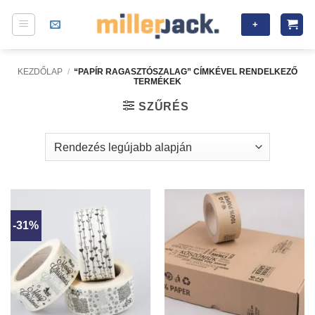
Skip
+
to
content
KEZDŐLAP
/
“PAPÍR RAGASZTÓSZALAG” CÍMKÉVEL RENDELKEZŐ
TERMÉKEK
SZŰRÉS
-31%