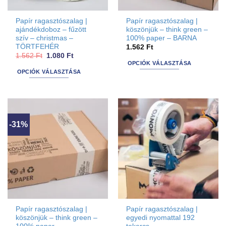
Papír ragasztószalag |
Papír ragasztószalag |
ajándékdoboz – fűzött
köszönjük – think green –
szív – christmas –
100% paper – BARNA
TÖRTFEHÉR
1.562
Ft
Original
Current
1.562
Ft
1.080
Ft
price
price
OPCIÓK VÁLASZTÁSA
was:
is:
OPCIÓK VÁLASZTÁSA
Ennek
1.562 Ft.
1.080 Ft.
Ennek
a
a
terméknek
terméknek
több
több
variációja
-31%
variációja
van.
van.
A
A
változatok
változatok
a
a
termékoldalon
termékoldalon
választhatók
választhatók
ki
ki
Papír ragasztószalag |
Papír ragasztószalag |
köszönjük – think green –
egyedi nyomattal 192