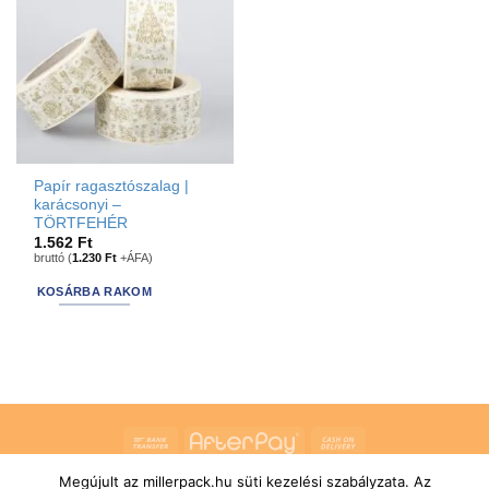
Papír ragasztószalag |
karácsonyi –
TÖRTFEHÉR
1.562
Ft
bruttó (
1.230
Ft
+ÁFA)
KOSÁRBA RAKOM
Bank
AfterPay
Cash
Transfer
On
Megújult az millerpack.hu süti kezelési szabályzata. Az
RÓLUNK
ÁLTALÁNOS SZERZŐDÉSI FELTÉTELEK