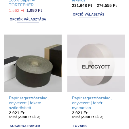
100% paper –
tekercs
TÖRTFEHÉR
Ártart
231.648
Ft
–
276.555
Ft
231.64
Original
Current
1.562
Ft
1.080
Ft
-
price
price
OPCIÓ VÁLASZTÁS
276.55
was:
is:
OPCIÓK VÁLASZTÁSA
This
1.562 Ft.
1.080 Ft.
Ennek
product
a
has
terméknek
options
több
that
variációja
may
van.
be
A
chosen
ELFOGYOTT
változatok
on
a
the
termékoldalon
product
választhatók
page
ki
Papír ragasztószalag,
Papír ragasztószalag,
enyvezett | fekete
enyvezett | fehér
szálerősített
nyomatlan
2.921
Ft
2.921
Ft
bruttó (
2.300
Ft
+ÁFA)
bruttó (
2.300
Ft
+ÁFA)
KOSÁRBA RAKOM
TOVÁBB