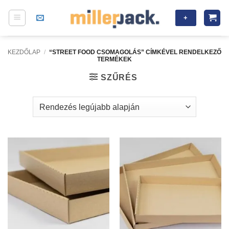
Skip
+
to
content
KEZDŐLAP
/
“STREET FOOD CSOMAGOLÁS” CÍMKÉVEL RENDELKEZŐ
TERMÉKEK
SZŰRÉS