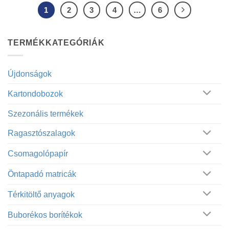
1
2
3
4
…
6
TERMÉKKATEGÓRIÁK
Újdonságok
Kartondobozok
Szezonális termékek
Ragasztószalagok
Csomagolópapír
Öntapadó matricák
Térkitöltő anyagok
Buborékos borítékok