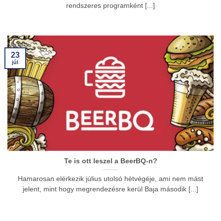
rendszeres programként [...]
23
júl
Te is ott leszel a BeerBQ-n?
Hamarosan elérkezik július utolsó hétvégéje, ami nem mást
jelent, mint hogy megrendezésre kerül Baja második [...]