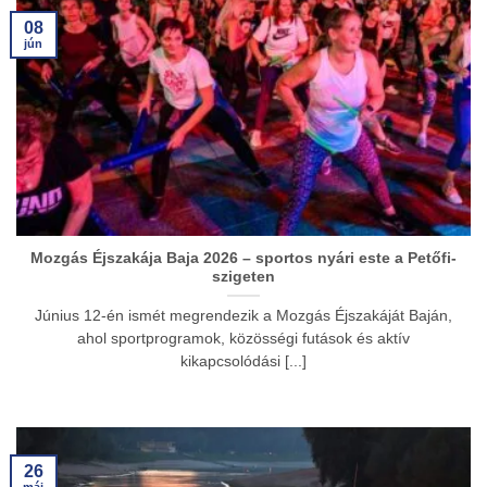
08
jún
Mozgás Éjszakája Baja 2026 – sportos nyári este a Petőfi-
szigeten
Június 12-én ismét megrendezik a Mozgás Éjszakáját Baján,
ahol sportprogramok, közösségi futások és aktív
kikapcsolódási [...]
26