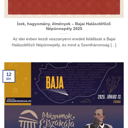
Ízek, hagyomány, élmények – Bajai Halászléfőző
Népünnepély 2025
Az idei évben kezdi visszanyerni eredeti felállását a Bajai
Halászléfőző Népünnepély, és mind a Szentháromság [...]
12
jún