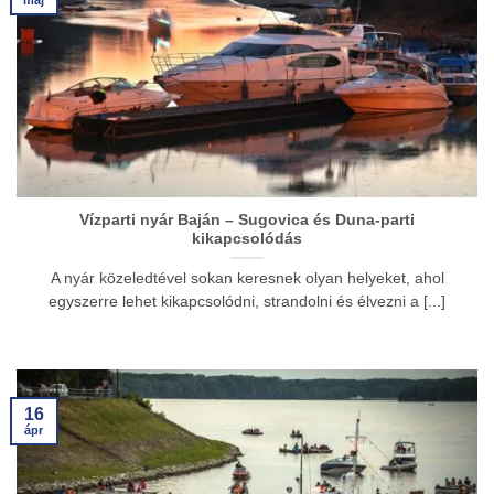
máj
Vízparti nyár Baján – Sugovica és Duna-parti
kikapcsolódás
A nyár közeledtével sokan keresnek olyan helyeket, ahol
egyszerre lehet kikapcsolódni, strandolni és élvezni a [...]
16
ápr