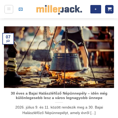
Skip
+
to
content
07
júl
30 éves a Bajai Halászléfőző Népünnepély – idén még
különlegesebb lesz a város legnagyobb ünnepe
2026. július 9. és 11. között rendezik meg a 30. Bajai
Halászléfőző Népünnepélyt, amely évről [...]