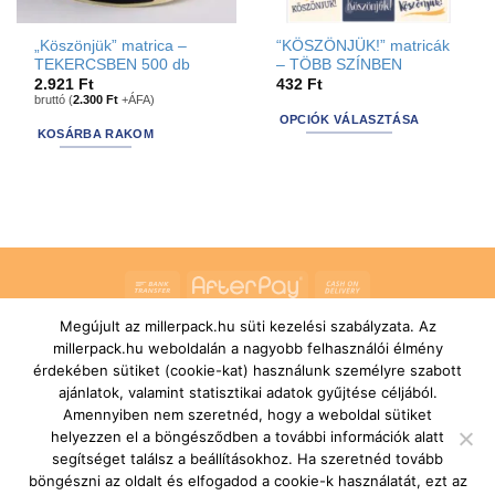
„Köszönjük” matrica –
“KÖSZÖNJÜK!” matricák
TEKERCSBEN 500 db
– TÖBB SZÍNBEN
2.921
Ft
432
Ft
bruttó (
2.300
Ft
+ÁFA)
OPCIÓK VÁLASZTÁSA
KOSÁRBA RAKOM
Ennek
a
terméknek
több
variációja
van.
Bank
AfterPay
Cash
A
változatok
Transfer
On
Megújult az millerpack.hu süti kezelési szabályzata. Az
a
RÓLUNK
ÁLTALÁNOS SZERZŐDÉSI FELTÉTELEK
Delivery
millerpack.hu weboldalán a nagyobb felhasználói élmény
SZÁLLÍTÁSI ÉS FIZETÉSI FELTÉTELEK
JOGI NYILATKOZAT
termékoldalon
IMPRESSZUM
KAPCSOLAT
ÜGYFÉLSZOLGÁLAT
érdekében sütiket (cookie-kat) használunk személyre szabott
választhatók
FELIRATKOZÁS HÍRLEVÉLRE
ajánlatok, valamint statisztikai adatok gyűjtése céljából.
ki
Copyright 2026 ©
MILLERPACK.HU
Powered by
Printroom Bt. -
Amennyiben nem szeretnéd, hogy a weboldal sütiket
Hungary
helyezzen el a böngésződben a további információk alatt
segítséget találsz a beállításokhoz. Ha szeretnéd tovább
böngészni az oldalt és elfogadod a cookie-k használatát, ezt az