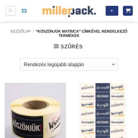
Skip
+
to
content
KEZDŐLAP
/
“KÖSZÖNJÜK MATRICA” CÍMKÉVEL RENDELKEZŐ
TERMÉKEK
SZŰRÉS