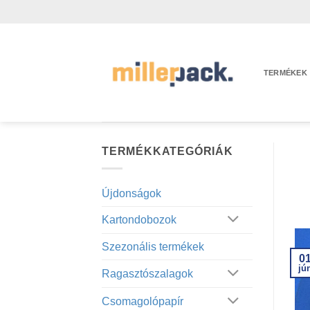
Skip
to
content
TERMÉKEK
TERMÉKKATEGÓRIÁK
Újdonságok
Kartondobozok
Szezonális termékek
0
jú
Ragasztószalagok
Csomagolópapír