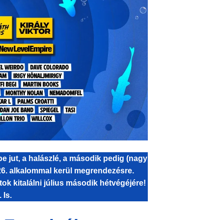
 jut, a halászlé, a második pedig (nagy
 26. alkalommal kerül megrendezésre.
 kitalálni július második hétvégéjére!
 Is.