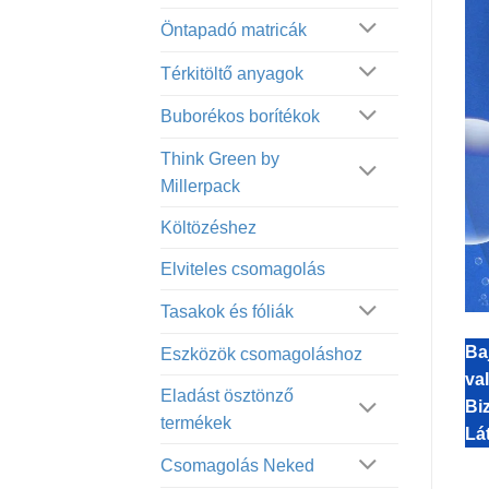
Öntapadó matricák
Térkitöltő anyagok
Buborékos borítékok
Think Green by
Millerpack
Költözéshez
Elviteles csomagolás
Tasakok és fóliák
Ba
Eszközök csomagoláshoz
va
Eladást ösztönző
Bi
termékek
Lá
Csomagolás Neked