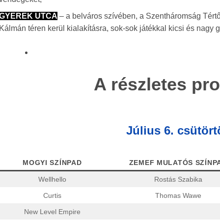
GYEREK UTCA
– a belváros szívében, a Szentháromság Tértől
Kálmán téren kerül kialakításra, sok-sok játékkal kicsi és nagy
A részletes pr
Július 6. csütört
MOGYI SZÍNPAD
ZEMEF MULATÓS SZÍNP
Wellhello
Rostás Szabika
Curtis
Thomas Wawe
New Level Empire