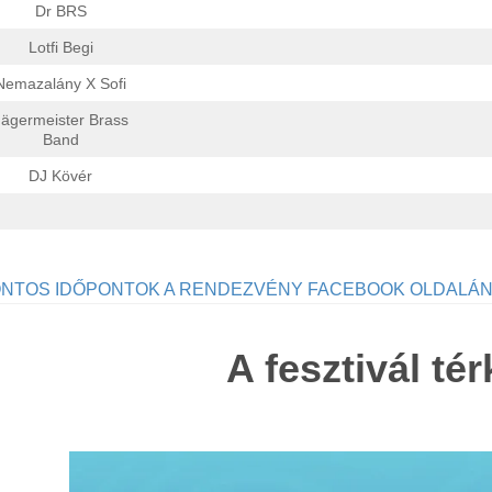
Dr BRS
Lotfi Begi
Nemazalány X Sofi
Jägermeister Brass
Band
DJ Kövér
NTOS IDŐPONTOK A RENDEZVÉNY FACEBOOK OLDALÁN 
A fesztivál té