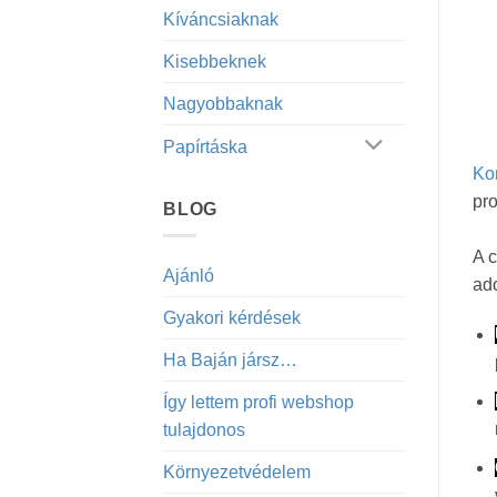
Kíváncsiaknak
Kisebbeknek
Nagyobbaknak
Papírtáska
Kor
pr
BLOG
A c
Ajánló
ado
Gyakori kérdések
Ha Baján jársz…
Így lettem profi webshop
tulajdonos
Környezetvédelem