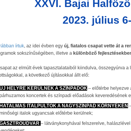
XXVI. Bajai Halfőző
2023. július 6
ábban írtuk
, az idei évben egy
új, fiatalos csapat vette át a 
ogramok sokszínűségében, illetve a
különböző fejlesztésekbe
sapat az elmúlt évek tapasztalataiból kiindulva, összegyúrva a l
ttságokkal, a következő újításokkal állt elő:
ÚJ HELYRE KERÜLNEK A SZÍNPADOK
– előtérbe helyezve
párhuzamos koncertek és színpadi előadások keveredésének el
HATALMAS ITALPULTOK A NAGYSZÍNPAD KÖRNYÉKÉN
–
minőségi italok ugyancsak előtérbe kerülnek;
GASZTROUDVAR
– látványkonyhával felszerelve, halászléve
vendégeket;