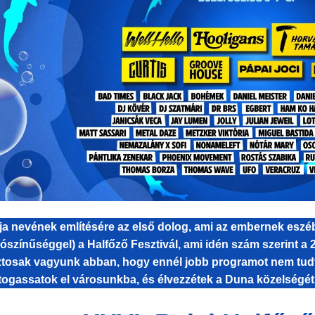
ja nevének említésére az első dolog, ami az embernek eszébe
lószínűséggel) a Halfőző Fesztivál, ami idén szám szerint a
ztosak vagyunk abban, hogy ennél jobb programot nem tudtok
togassatok el városunkba, és élvezzétek a Duna közelségét.