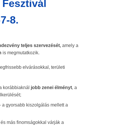
 Fesztivál
-7-8.
rendezvény teljes szervezését,
amely a
n
is megmutatkozik.
egfrissebb elvárásokkal, területi
 a korábbiaknál
jobb zenei élményt
, a
kerülését;
 a gyorsabb kiszolgálás mellett a
l és más finomságokkal várják a