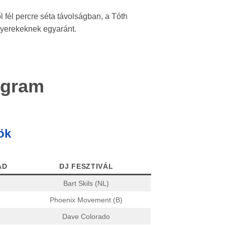
 fél percre séta távolságban, a Tóth
 gyerekeknek egyaránt.
ogram
ök
AD
DJ FESZTIVÁL
Bart Skils (NL)
Phoenix Movement (B)
Dave Colorado