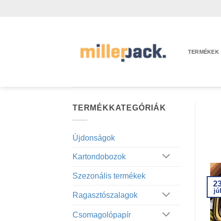
Skip
to
content
TERMÉKEK
TERMÉKKATEGÓRIÁK
Újdonságok
Kartondobozok
Szezonális termékek
2
jú
Ragasztószalagok
Csomagolópapír