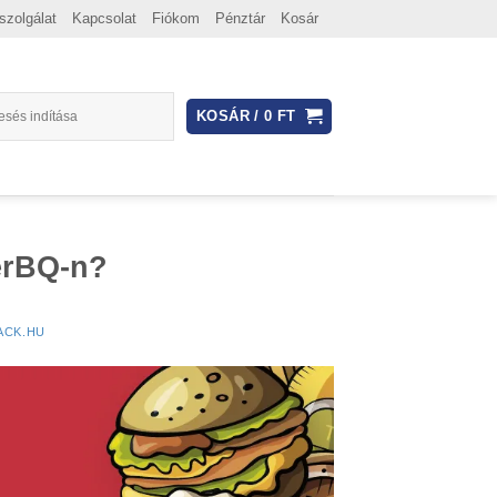
szolgálat
Kapcsolat
Fiókom
Pénztár
Kosár
KOSÁR /
0
FT
eerBQ-n?
ACK.HU