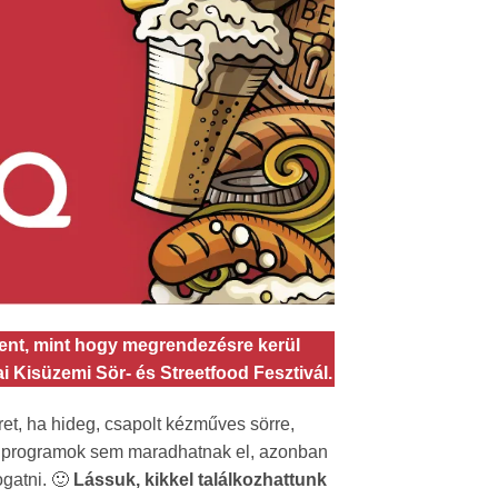
lent, mint hogy megrendezésre kerül
 Kisüzemi Sör- és Streetfood Fesztivál.
et, ha hideg, csapolt kézműves sörre,
di programok sem maradhatnak el, azonban
ogatni. 🙂
Lássuk, kikkel találkozhattunk