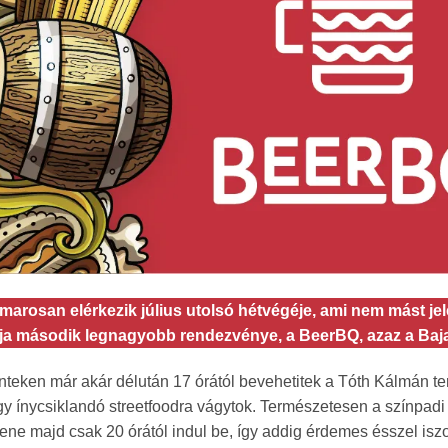
marosan elérkezik július utolsó hétvégéje, ami nem mást je
ja második legnagyobb rendezvénye, a BeerBQ, azaz a Bajai
teken már akár délután 17 órától bevehetitek a Tóth Kálmán ter
y ínycsiklandó streetfoodra vágytok. Természetesen a színpa
ene majd csak 20 órától indul be, így addig érdemes ésszel isz