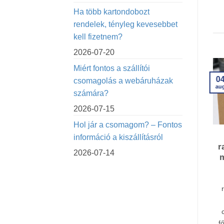
Ha több kartondobozt
rendelek, tényleg kevesebbet
kell fizetnem?
2026-07-20
Miért fontos a szállítói
0
29
csomagolás a webáruházak
au
jún
számára?
2026-07-15
Hol jár a csomagom? – Fontos
kartondoboz
Komplett
információ a kiszállításról
 és színes
csomagoláskivitelezés egy
r
2026-07-14
 – szállítás,
helyen – egyedi
m
és tudnivalók
csomagolás a tervezéstől a
gyártásig
oz rendelés, az
Szeretnéd, hogy a terméked
olás gyártás és a
biztonságos, esztétikus és jól
lítási lehetőségek
felismerhető csomagolást kapjon?
zeresen érkeznek
f