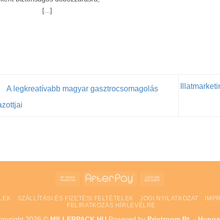
[...]
Illatmarket
A legkreatívabb magyar gasztrocsomagolás
azottjai
Bank
AfterPay
Cash
Transfer
On
LEK
SZÁLLÍTÁSI ÉS FIZETÉSI FELTÉTELEK
JOGI NYILATKOZAT
IMP
Delivery
FELIRATKOZÁS HÍRLEVÉLRE
opyright 2026 ©
MILLERPACK.HU
Powered by
Printroom Bt. - Hunga