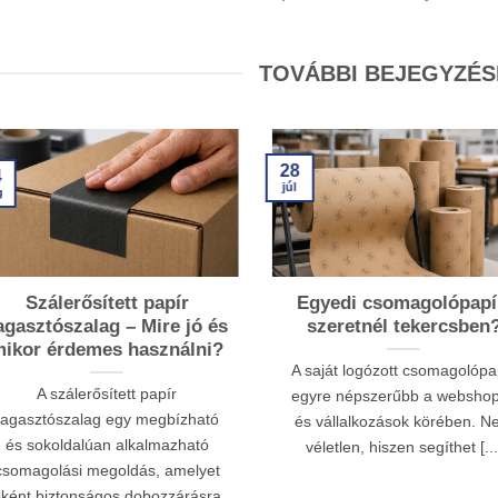
TOVÁBBI BEJEGYZÉS
28
4
júl
g
Szálerősített papír
Egyedi csomagolópapí
agasztószalag – Mire jó és
szeretnél tekercsben
ikor érdemes használni?
A saját logózott csomagolópa
A szálerősített papír
egyre népszerűbb a websho
ragasztószalag egy megbízható
és vállalkozások körében. 
és sokoldalúan alkalmazható
véletlen, hiszen segíthet [...
csomagolási megoldás, amelyet
őként biztonságos dobozzárásra,