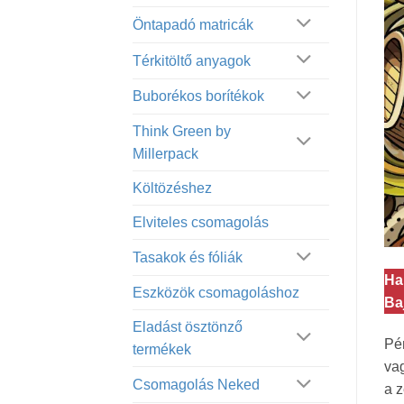
Öntapadó matricák
Térkitöltő anyagok
Buborékos borítékok
Think Green by
Millerpack
Költözéshez
Elviteles csomagolás
Tasakok és fóliák
Ha
Eszközök csomagoláshoz
Ba
Eladást ösztönző
Pén
termékek
vag
Csomagolás Neked
a z