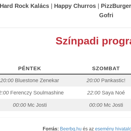
Hard Rock Kalács
|
Happy Churros
|
PizzBurge
Gofri
Színpadi prog
PÉNTEK
SZOMBAT
20:00
Bluestone Zenekar
20:00
Pankastic!
2:00
Ferenczy Soulmashine
22:00
Saya Noé
00:00
Mc Josti
00:00
Mc Josti
Forrás:
Beerbq.hu
és az
esemény hivatal