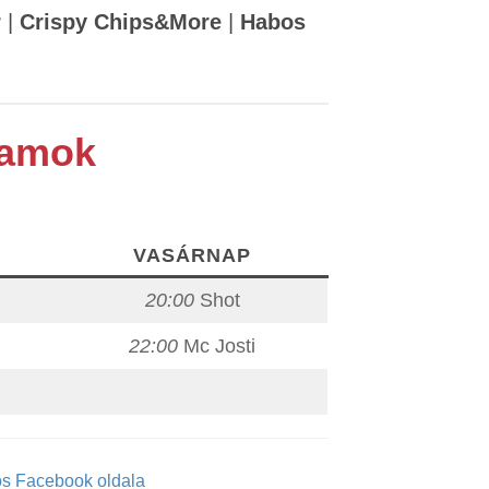
r
|
Crispy Chips&More
|
Habos
ramok
VASÁRNAP
20:00
Shot
22:00
Mc Josti
os Facebook oldala