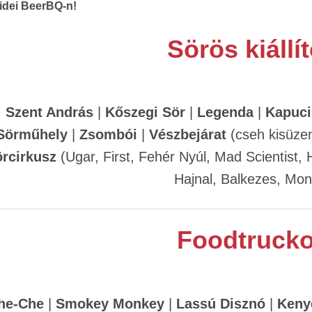
 idei BeerBQ-n!
Sörös kiállí
Szent András
|
Kőszegi Sör
|
Legenda
|
Kapuc
Sörműhely
|
Zsombói
|
Vészbejárat
(cseh kisüzem
rcirkusz
(Ugar, First, Fehér Nyúl, Mad Scientist,
Hajnal, Balkezes, Mon
Foodtruck
he-Che
|
Smokey Monkey
|
Lassú Disznó
|
Keny