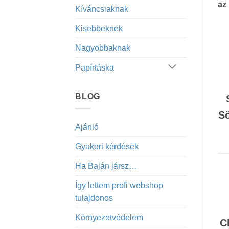
az
Kíváncsiaknak
Kisebbeknek
Nagyobbaknak
Papírtáska
BLOG
Sö
Ajánló
Gyakori kérdések
Ha Baján jársz…
Így lettem profi webshop
tulajdonos
Környezetvédelem
C