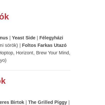
tók
inus
|
Yeast Side
|
Félegyházi
i sörök) |
Foltos Farkas Utazó
 Hoptop, Horizont, Brew Your Mind,
yo)
ok
eres Birtok
|
The Grilled Piggy
|