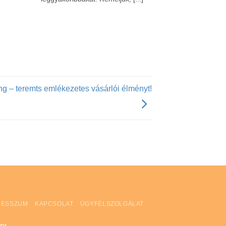
ing – teremts emlékezetes vásárlói élményt!
RESSZUM
KAPCSOLAT
ÜGYFÉLSZOLGÁLAT
ry