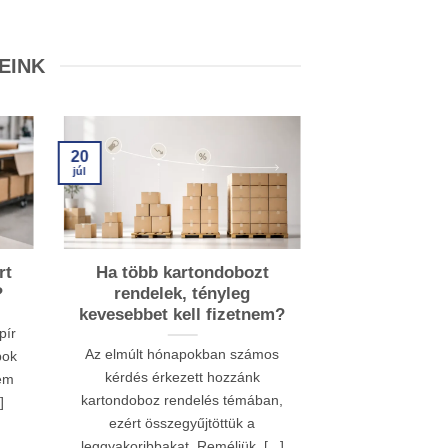
EINK
15
20
júl
júl
rt
Ha több kartondobozt
Miért fonto
?
rendelek, tényleg
csoma
kevesebbet kell fizetnem?
webáruház
pír
Az elmúlt hónapokban számos
A szállítói cs
pok
kérdés érkezett hozzánk
jóval többet je
Nem
kartondoboz rendelés témában,
kartondoboznál
]
ezért összegyűjtöttük a
számára egy
leggyakoribbakat. Reméljük, [...]