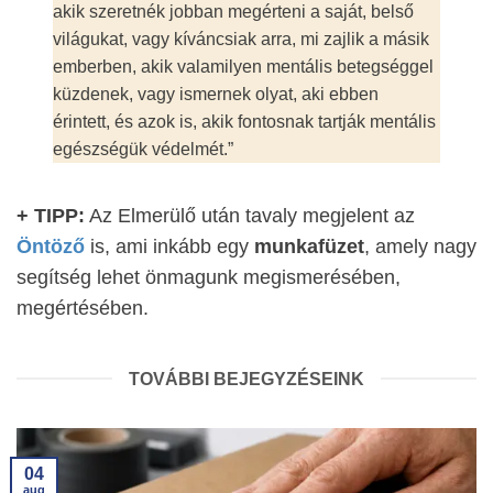
akik szeretnék jobban megérteni a saját, belső
világukat, vagy kíváncsiak arra, mi zajlik a másik
emberben, akik valamilyen mentális betegséggel
küzdenek, vagy ismernek olyat, aki ebben
érintett, és azok is, akik fontosnak tartják mentális
egészségük védelmét.”
+ TIPP:
Az Elmerülő után tavaly megjelent az
Öntöző
is, ami inkább egy
munkafüzet
, amely nagy
segítség lehet önmagunk megismerésében,
megértésében.
TOVÁBBI BEJEGYZÉSEINK
04
aug