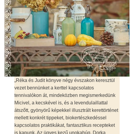
„Réka és Judit könyve négy évszakon keresztül
vezet bennünket a kerttel kapcsolatos
tennivalókon át, mindeközben megismerkedünk
Micivel, a kecskével is, és a levendulaillattal
átszőtt, gyönyörű képekkel illusztrált kerettörténet
mellett konkrét tippeket, biokertészkedéssel
kapcsolatos praktikákat, fantasztikus recepteket
is kapunk. Az ügyes kezű unokahúg, Dorka