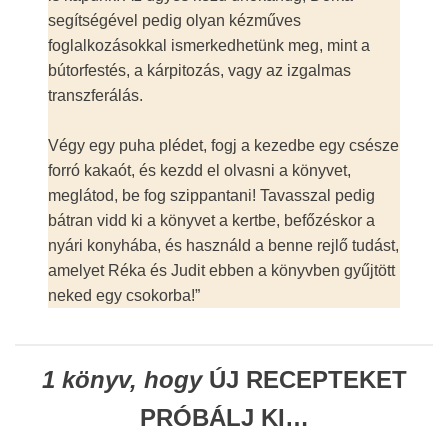
segítségével pedig olyan kézműves
foglalkozásokkal ismerkedhetünk meg, mint a
bútorfestés, a kárpitozás, vagy az izgalmas
transzferálás.
Végy egy puha plédet, fogj a kezedbe egy csésze
forró kakaót, és kezdd el olvasni a könyvet,
meglátod, be fog szippantani! Tavasszal pedig
bátran vidd ki a könyvet a kertbe, befőzéskor a
nyári konyhába, és használd a benne rejlő tudást,
amelyet Réka és Judit ebben a könyvben gyűjtött
neked egy csokorba!”
1 könyv, hogy
ÚJ RECEPTEKET
PRÓBÁLJ KI…