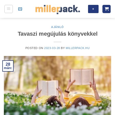
Skip
+
to
content
AJÁNLÓ
Tavaszi megújulás könyvekkel
POSTED ON
2023-03-28
BY
MILLERPACK.HU
28
márc