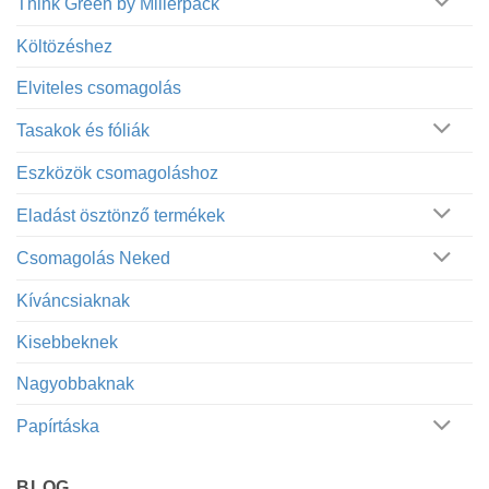
Think Green by Millerpack
Költözéshez
Elviteles csomagolás
Tasakok és fóliák
Eszközök csomagoláshoz
Eladást ösztönző termékek
Csomagolás Neked
Kíváncsiaknak
Kisebbeknek
Nagyobbaknak
Papírtáska
BLOG