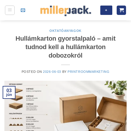
Skip
+
to
content
OKTATÓANYAGOK
Hullámkarton gyorstalpaló – amit
tudnod kell a hullámkarton
dobozokról
POSTED ON
2026-06-03
BY
PRINTROOMMARKETING
03
jún