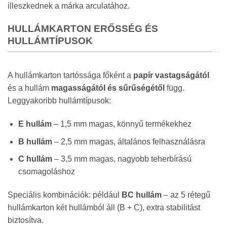
illeszkednek a márka arculatához.
HULLÁMKARTON ERŐSSÉG ÉS
HULLÁMTÍPUSOK
A hullámkarton tartóssága főként a
papír vastagságától
és a hullám
magasságától és sűrűségétől
függ.
Leggyakoribb hullámtípusok:
E hullám
– 1,5 mm magas, könnyű termékekhez
B hullám
– 2,5 mm magas, általános felhasználásra
C hullám
– 3,5 mm magas, nagyobb teherbírású
csomagoláshoz
Speciális kombinációk: például
BC hullám
– az 5 rétegű
hullámkarton két hullámból áll (B + C), extra stabilitást
biztosítva.