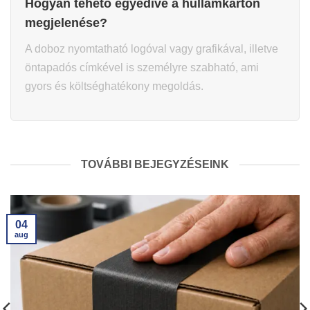
Hogyan tehető egyedivé a hullámkarton
megjelenése?
A doboz nyomtatható logóval vagy grafikával, illetve
öntapadós címkével is személyre szabható, ami
gyors és költséghatékony megoldás.
TOVÁBBI BEJEGYZÉSEINK
04
aug