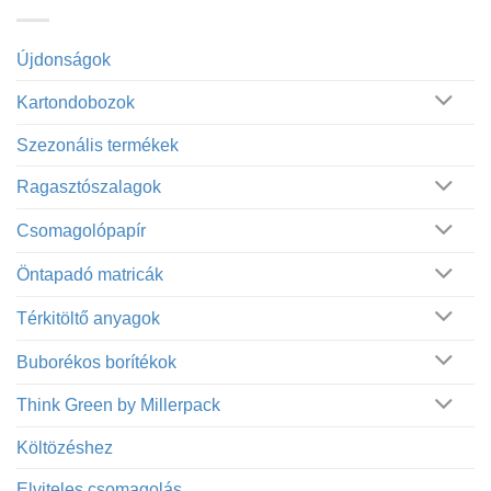
Újdonságok
Kartondobozok
Szezonális termékek
Ragasztószalagok
Csomagolópapír
Öntapadó matricák
Térkitöltő anyagok
Buborékos borítékok
Think Green by Millerpack
Költözéshez
Elviteles csomagolás