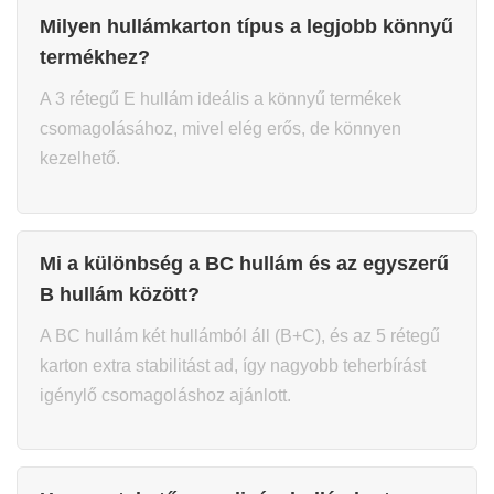
Milyen hullámkarton típus a legjobb könnyű
termékhez?
A 3 rétegű E hullám ideális a könnyű termékek
csomagolásához, mivel elég erős, de könnyen
kezelhető.
Mi a különbség a BC hullám és az egyszerű
B hullám között?
A BC hullám két hullámból áll (B+C), és az 5 rétegű
karton extra stabilitást ad, így nagyobb teherbírást
igénylő csomagoláshoz ajánlott.