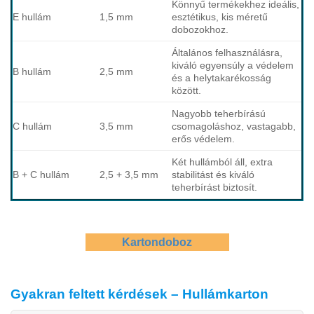
Könnyű termékekhez ideális,
E
hullám
1,5 mm
esztétikus, kis méretű
dobozokhoz.
Általános felhasználásra,
kiváló egyensúly a védelem
B
hullám
2,5 mm
és a helytakarékosság
között.
Nagyobb teherbírású
C
hullám
3,5 mm
csomagoláshoz, vastagabb,
erős védelem.
Két hullámból áll, extra
B + C hullám
2,5 + 3,5 mm
stabilitást és kiváló
teherbírást biztosít.
Kartondoboz
Gyakran feltett kérdések – Hullámkarton