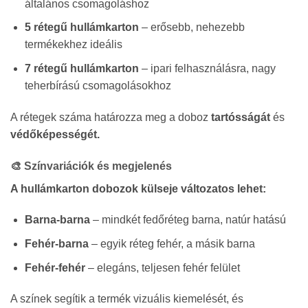
általános csomagoláshoz
5 rétegű hullámkarton
– erősebb, nehezebb
termékekhez ideális
7 rétegű hullámkarton
– ipari felhasználásra, nagy
teherbírású csomagolásokhoz
A rétegek száma határozza meg a doboz
tartósságát
és
védőképességét.
🎨 Színvariációk és megjelenés
A hullámkarton dobozok külseje változatos lehet:
Barna-barna
– mindkét fedőréteg barna, natúr hatású
Fehér-barna
– egyik réteg fehér, a másik barna
Fehér-fehér
– elegáns, teljesen fehér felület
A színek segítik a termék vizuális kiemelését, és