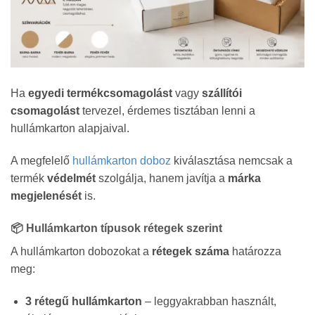
Ha
egyedi termékcsomagolást
vagy
szállítói
csomagolást
tervezel, érdemes tisztában lenni a
hullámkarton alapjaival.
A megfelelő
hullámkarton doboz
kiválasztása nemcsak a
termék
védelmét
szolgálja, hanem javítja a
márka
megjelenését
is.
📦 Hullámkarton típusok rétegek szerint
A hullámkarton dobozokat a
rétegek száma
határozza
meg:
3 rétegű hullámkarton
– leggyakrabban használt,