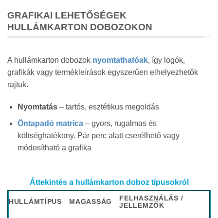
GRAFIKAI LEHETŐSÉGEK
HULLÁMKARTON DOBOZOKON
A hullámkarton dobozok
nyomtathatóak
, így logók,
grafikák vagy termékleírások egyszerűen elhelyezhetők
rajtuk.
Nyomtatás
– tartós, esztétikus megoldás
Öntapadó matrica
– gyors, rugalmas és
költséghatékony. Pár perc alatt cserélhető vagy
módosítható a grafika
Áttekintés a hullámkarton doboz típusokról
FELHASZNÁLÁS /
HULLÁMTÍPUS
MAGASSÁG
JELLEMZŐK