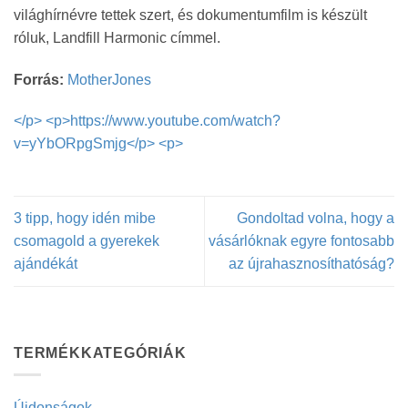
világhírnévre tettek szert, és dokumentumfilm is készült
róluk, Landfill Harmonic címmel.
Forrás:
MotherJones
</p> <p>https://www.youtube.com/watch?
v=yYbORpgSmjg</p> <p>
3 tipp, hogy idén mibe
Gondoltad volna, hogy a
csomagold a gyerekek
vásárlóknak egyre fontosabb
ajándékát
az újrahasznosíthatóság?
TERMÉKKATEGÓRIÁK
Újdonságok