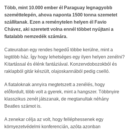
Több, mint 10.000 ember él Paraguay legnagyobb
szeméttelepén, ahova naponta 1500 tonna szemetet
szállítanak. Ezen a reménytelen helyen él Favio
Chávez, aki szeretett volna ennél többet nyújtani a
fiatalabb nemzedék számára.
Cateuraban egy rendes hegedű többe kerülne, mint a
legtöbb ház. Így hogy lehetséges egy ilyen helyen zenélni?
Kitartással és élénk fantáziával. Konzervdobozokból és
raklapból gitár készült, olajoskannából pedig cselló.
A fiataloknak annyira megtetszett a zenélés, hogy
előfordult, több volt a gyerek, mint a hangszer. Többnyire
klasszikus zenét játszanak, de megtanultak néhány
Beatles számot is.
A zenekar célja az volt, hogy felléphessenek egy
környezetvédelmi konferencián, azóta azonban