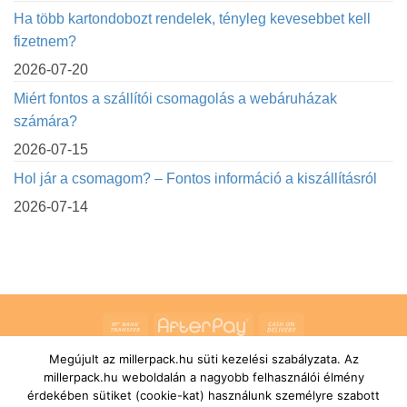
Ha több kartondobozt rendelek, tényleg kevesebbet kell
fizetnem?
2026-07-20
Miért fontos a szállítói csomagolás a webáruházak
számára?
2026-07-15
Hol jár a csomagom? – Fontos információ a kiszállításról
2026-07-14
Bank
AfterPay
Cash
Transfer
On
Megújult az millerpack.hu süti kezelési szabályzata. Az
RÓLUNK
ÁLTALÁNOS SZERZŐDÉSI FELTÉTELEK
Delivery
SZÁLLÍTÁSI ÉS FIZETÉSI FELTÉTELEK
JOGI NYILATKOZAT
millerpack.hu weboldalán a nagyobb felhasználói élmény
IMPRESSZUM
KAPCSOLAT
ÜGYFÉLSZOLGÁLAT
érdekében sütiket (cookie-kat) használunk személyre szabott
FELIRATKOZÁS HÍRLEVÉLRE