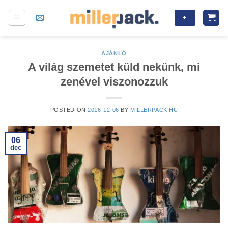
Skip
+
to
content
AJÁNLÓ
A világ szemetet küld nekünk, mi
zenével viszonozzuk
POSTED ON
2016-12-06
BY
MILLERPACK.HU
06
dec