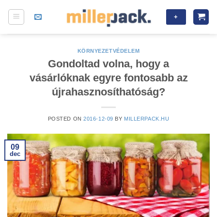
Skip
+
to
content
KÖRNYEZETVÉDELEM
Gondoltad volna, hogy a
vásárlóknak egyre fontosabb az
újrahasznosíthatóság?
POSTED ON
2016-12-09
BY
MILLERPACK.HU
09
dec