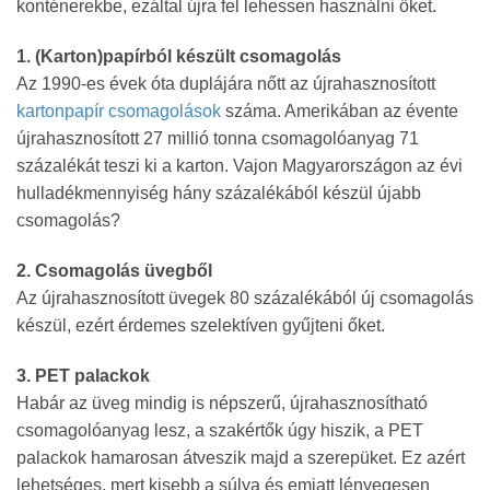
konténerekbe, ezáltal újra fel lehessen használni őket.
1. (Karton)papírból készült csomagolás
Az 1990-es évek óta duplájára nőtt az újrahasznosított
kartonpapír csomagoláso
k
száma. Amerikában az évente
újrahasznosított 27 millió tonna csomagolóanyag 71
százalékát teszi ki a karton. Vajon Magyarországon az évi
hulladékmennyiség hány százalékából készül újabb
csomagolás?
2. Csomagolás üvegből
Az újrahasznosított üvegek 80 százalékából új csomagolás
készül, ezért érdemes szelektíven gyűjteni őket.
3. PET palackok
Habár az üveg mindig is népszerű, újrahasznosítható
csomagolóanyag lesz, a szakértők úgy hiszik, a PET
palackok hamarosan átveszik majd a szerepüket. Ez azért
lehetséges, mert kisebb a súlya és emiatt lényegesen