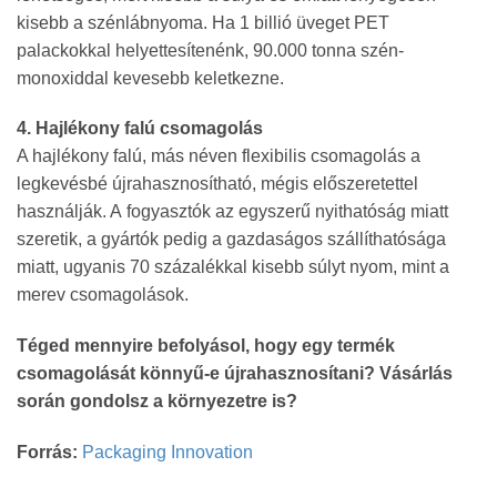
kisebb a szénlábnyoma. Ha 1 billió üveget PET
palackokkal helyettesítenénk, 90.000 tonna szén-
monoxiddal kevesebb keletkezne.
4. Hajlékony falú csomagolás
A hajlékony falú, más néven flexibilis csomagolás a
legkevésbé újrahasznosítható, mégis előszeretettel
használják. A fogyasztók az egyszerű nyithatóság miatt
szeretik, a gyártók pedig a gazdaságos szállíthatósága
miatt, ugyanis 70 százalékkal kisebb súlyt nyom, mint a
merev csomagolások.
Téged mennyire befolyásol, hogy egy termék
csomagolását könnyű-e újrahasznosítani? Vásárlás
során gondolsz a környezetre is?
Forrás:
Packaging Innovation