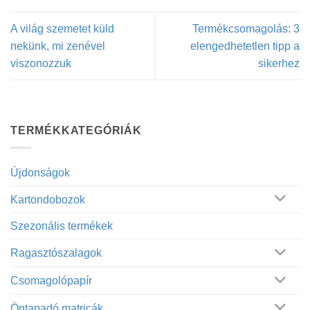
A világ szemetet küld
Termékcsomagolás: 3
nekünk, mi zenével
elengedhetetlen tipp a
viszonozzuk
sikerhez
TERMÉKKATEGÓRIÁK
Újdonságok
Kartondobozok
Szezonális termékek
Ragasztószalagok
Csomagolópapír
Öntapadó matricák